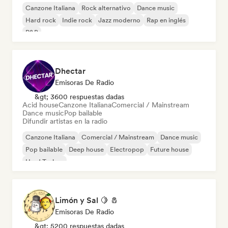
Canzone Italiana
Rock alternativo
Dance music
Hard rock
Indie rock
Jazz moderno
Rap en inglés
R&B
Dhectar
Emisoras De Radio
&gt; 3600 respuestas dadas
Acid house
Canzone Italiana
Comercial / Mainstream
Dance music
Pop bailable
Difundir artistas en la radio
Canzone Italiana
Comercial / Mainstream
Dance music
Pop bailable
Deep house
Electropop
Future house
Hard Techno
Limón y Sal 🍋 🧂
Emisoras De Radio
&gt; 5200 respuestas dadas