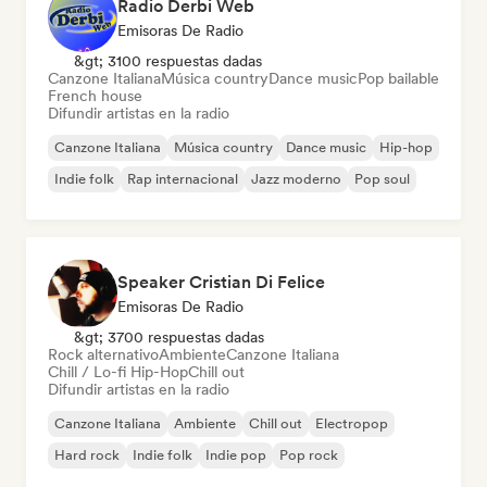
Radio Derbi Web
Emisoras De Radio
&gt; 3100 respuestas dadas
Canzone Italiana
Música country
Dance music
Pop bailable
French house
Difundir artistas en la radio
Canzone Italiana
Música country
Dance music
Hip-hop
Indie folk
Rap internacional
Jazz moderno
Pop soul
Speaker Cristian Di Felice
Emisoras De Radio
&gt; 3700 respuestas dadas
Rock alternativo
Ambiente
Canzone Italiana
Chill / Lo-fi Hip-Hop
Chill out
Difundir artistas en la radio
Canzone Italiana
Ambiente
Chill out
Electropop
Hard rock
Indie folk
Indie pop
Pop rock