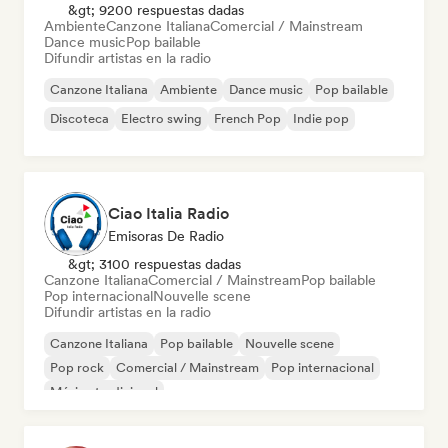
&gt; 9200 respuestas dadas
Ambiente
Canzone Italiana
Comercial / Mainstream
Dance music
Pop bailable
Difundir artistas en la radio
Canzone Italiana
Ambiente
Dance music
Pop bailable
Discoteca
Electro swing
French Pop
Indie pop
Ciao Italia Radio
Emisoras De Radio
&gt; 3100 respuestas dadas
Canzone Italiana
Comercial / Mainstream
Pop bailable
Pop internacional
Nouvelle scene
Difundir artistas en la radio
Canzone Italiana
Pop bailable
Nouvelle scene
Pop rock
Comercial / Mainstream
Pop internacional
Música tradicional