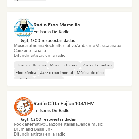
Pop progresivo
Radio Free Marseille
Emisoras De Radio
&gt; 1800 respuestas dadas
Música africana
Rock alternativo
Ambiente
Música árabe
Canzone Italiana
Difundir artistas en la radio
Canzone Italiana
Música africana
Rock alternativo
Electrónica
Jazz experimental
Música de cine
Indie folk
Jazz moderno
Radio Città Fujiko 103.1 FM
Emisoras De Radio
&gt; 6200 respuestas dadas
Rock alternativo
Canzone Italiana
Dance music
Drum and Bass
Funk
Difundir artistas en la radio