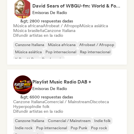
David Sears of WBGU-fm: World & Folk Music DJ
Emisoras De Radio
&gt; 2800 respuestas dadas
Música africana
Afrobeat / Afropop
Música asiática
Música brasileña
Canzone Italiana
Difundir artistas en la radio
Canzone Italiana
Música africana
Afrobeat / Afropop
Música asiática
Pop internacional
Rap internacional
K-Pop/J-Pop
Rap francés
Playlist Music Radio DAB +
Emisoras De Radio
&gt; 6500 respuestas dadas
Canzone Italiana
Comercial / Mainstream
Discoteca
Hyperpop
Indie folk
Difundir artistas en la radio
Canzone Italiana
Comercial / Mainstream
Indie folk
Indie rock
Pop internacional
Pop Punk
Pop rock