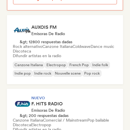
AUXOIS FM
Emisoras De Radio
&gt; 12800 respuestas dadas
Rock alternativo
Canzone Italiana
Coldwave
Dance music
Discoteca
Difundir artistas en la radio
Canzone Italiana
Electropop
French Pop
Indie folk
Indie pop
Indie rock
Nouvelle scene
Pop rock
NUEVO
F. HITS RADIO
Emisoras De Radio
&gt; 200 respuestas dadas
Canzone Italiana
Comercial / Mainstream
Pop bailable
Discoteca
Electropop
Difundir artistas en la radio