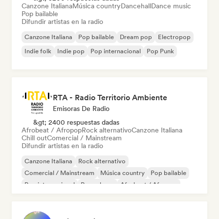
Canzone Italiana
Música country
Dancehall
Dance music
Pop bailable
Difundir artistas en la radio
Canzone Italiana
Pop bailable
Dream pop
Electropop
Indie folk
Indie pop
Pop internacional
Pop Punk
RTA - Radio Territorio Ambiente
Emisoras De Radio
&gt; 2400 respuestas dadas
Afrobeat / Afropop
Rock alternativo
Canzone Italiana
Chill out
Comercial / Mainstream
Difundir artistas en la radio
Canzone Italiana
Rock alternativo
Comercial / Mainstream
Música country
Pop bailable
Pop internacional
Pop urbano
Afrobeat / Afropop