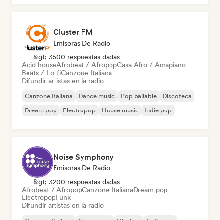
Cluster FM
Emisoras De Radio
&gt; 3500 respuestas dadas
Acid house
Afrobeat / Afropop
Casa Afro / Amapiano
Beats / Lo-fi
Canzone Italiana
Difundir artistas en la radio
Canzone Italiana
Dance music
Pop bailable
Discoteca
Dream pop
Electropop
House music
Indie pop
Noise Symphony
Emisoras De Radio
&gt; 3200 respuestas dadas
Afrobeat / Afropop
Canzone Italiana
Dream pop
Electropop
Funk
Difundir artistas en la radio