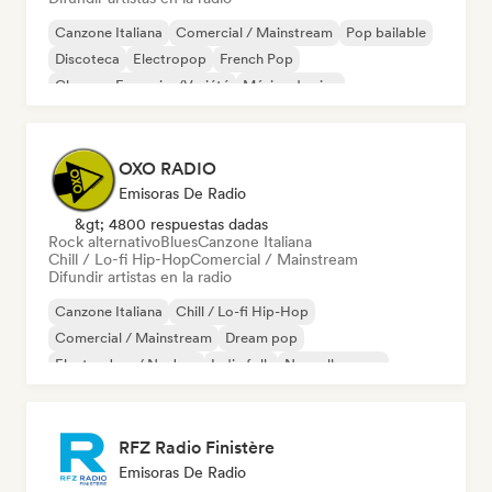
Canzone Italiana
Comercial / Mainstream
Pop bailable
Discoteca
Electropop
French Pop
Chanson Française/Variété
Música de cine
OXO RADIO
Emisoras De Radio
&gt; 4800 respuestas dadas
Rock alternativo
Blues
Canzone Italiana
Chill / Lo-fi Hip-Hop
Comercial / Mainstream
Difundir artistas en la radio
Canzone Italiana
Chill / Lo-fi Hip-Hop
Comercial / Mainstream
Dream pop
Electro Jazz / Nu Jazz
Indie folk
Nouvelle scene
Pop rock
RFZ Radio Finistère
Emisoras De Radio