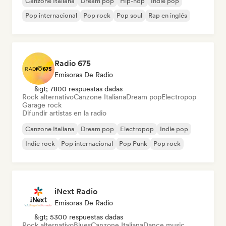
Canzone Italiana
Dream pop
Hip-hop
Indie pop
Pop internacional
Pop rock
Pop soul
Rap en inglés
Radio 675
Emisoras De Radio
&gt; 7800 respuestas dadas
Rock alternativo
Canzone Italiana
Dream pop
Electropop
Garage rock
Difundir artistas en la radio
Canzone Italiana
Dream pop
Electropop
Indie pop
Indie rock
Pop internacional
Pop Punk
Pop rock
iNext Radio
Emisoras De Radio
&gt; 5300 respuestas dadas
Rock alternativo
Blues
Canzone Italiana
Dance music