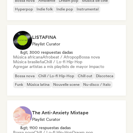
Bossa nova
Ambiente
Dream pop
Música de cine
Hyperpop
Indie folk
Indie pop
Instrumental
LISTAFINA
Playlist Curator
&gt; 3000 respuestas dadas
Música africana
Afrobeat / Afropop
Bossa nova
Música brasileña
Chill / Lo-fi Hip-Hop
Agregar artistas a mis playlists de mayor impacto
Bossa nova
Chill / Lo-fi Hip-Hop
Chill out
Discoteca
Funk
Música latina
Nouvelle scene
Nu-disco / Italo
The Anti-Anxiety Mixtape
Playlist Curator
&gt; 1100 respuestas dadas
Bossa nova
Chill / Lo-fi Hip-Hop
Dream pop