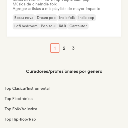
Música de cine
Indie folk
Agregar artistas a mis playlists de mayor impacto
Bossa nova
Dream pop
Indie folk
Indie pop
Lofi bedroom
Pop soul
R&B
Cantautor
1
2
3
Curadores/profesionales por género
Top Clásica/Instrumental
Top Electrónica
Top Folk/Acústica
Top Hip-hop/Rap