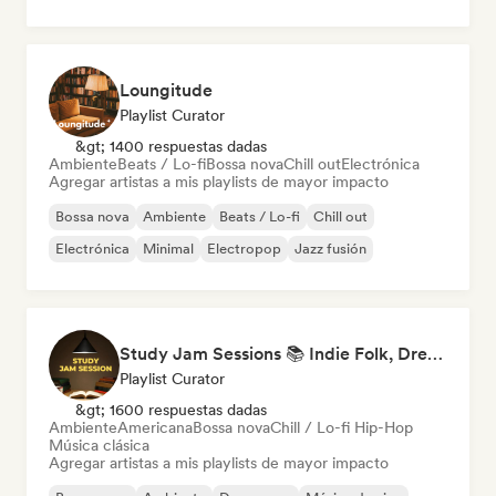
Loungitude
Playlist Curator
&gt; 1400 respuestas dadas
Ambiente
Beats / Lo-fi
Bossa nova
Chill out
Electrónica
Agregar artistas a mis playlists de mayor impacto
Bossa nova
Ambiente
Beats / Lo-fi
Chill out
Electrónica
Minimal
Electropop
Jazz fusión
Study Jam Sessions 📚 Indie Folk, Dream Pop & Singer-Songwriter
Playlist Curator
&gt; 1600 respuestas dadas
Ambiente
Americana
Bossa nova
Chill / Lo-fi Hip-Hop
Música clásica
Agregar artistas a mis playlists de mayor impacto