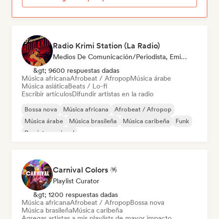
Radio Krimi Station (La Radio)
Medios De Comunicación/Periodista, Emisoras De Radio
&gt; 9600 respuestas dadas
Música africana
Afrobeat / Afropop
Música árabe
Música asiática
Beats / Lo-fi
Escribir artículos
Difundir artistas en la radio
Bossa nova
Música africana
Afrobeat / Afropop
Música árabe
Música brasileña
Música caribeña
Funk
Rap internacional
Carnival Colors 🪅
Playlist Curator
&gt; 1200 respuestas dadas
Música africana
Afrobeat / Afropop
Bossa nova
Música brasileña
Música caribeña
Agregar artistas a mis playlists de mayor impacto