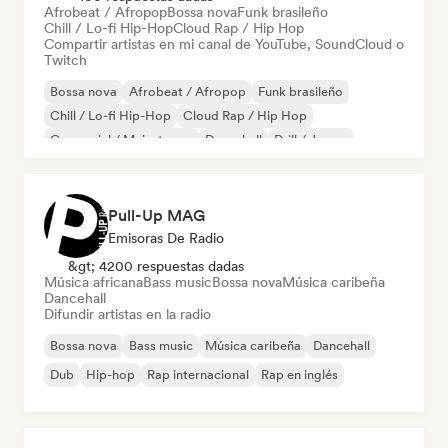
Afrobeat / Afropop
Bossa nova
Funk brasileño
Chill / Lo-fi Hip-Hop
Cloud Rap / Hip Hop
Compartir artistas en mi canal de YouTube, SoundCloud o
Twitch
Bossa nova
Afrobeat / Afropop
Funk brasileño
Chill / Lo-fi Hip-Hop
Cloud Rap / Hip Hop
Comercial / Mainstream
Dancehall
Drill / Jersey
Pull-Up MAG
Emisoras De Radio
&gt; 4200 respuestas dadas
Música africana
Bass music
Bossa nova
Música caribeña
Dancehall
Difundir artistas en la radio
Bossa nova
Bass music
Música caribeña
Dancehall
Dub
Hip-hop
Rap internacional
Rap en inglés