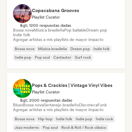
Copacabana Grooves
Playlist Curator
&gt; 1200 respuestas dadas
Bossa nova
Música brasileña
Pop bailable
Dream pop
Indie folk
Agregar artistas a mis playlists de mayor impacto
Bossa nova
Música brasileña
Dream pop
Indie folk
Indie pop
Pop soul
Cantautor
Surf rock
Pops & Crackles | Vintage Vinyl Vibes
Playlist Curator
&gt; 2000 respuestas dadas
Blues
Bossa nova
Sertanejo brasileño
Discoteca
Funk
Agregar artistas a mis playlists de mayor impacto
Bossa nova
Hip-hop
Indie folk
Indie pop
Indie rock
Jazz moderno
Pop soul
Rock & Roll / Rock clásico