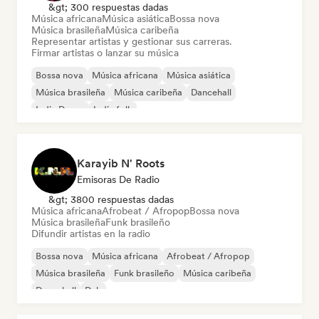
&gt; 300 respuestas dadas
Música africana
Música asiática
Bossa nova
Música brasileña
Música caribeña
Representar artistas y gestionar sus carreras.
Firmar artistas o lanzar su música
Bossa nova
Música africana
Música asiática
Música brasileña
Música caribeña
Dancehall
Indie Dance
Indie folk
Karayib N' Roots
Emisoras De Radio
&gt; 3800 respuestas dadas
Música africana
Afrobeat / Afropop
Bossa nova
Música brasileña
Funk brasileño
Difundir artistas en la radio
Bossa nova
Música africana
Afrobeat / Afropop
Música brasileña
Funk brasileño
Música caribeña
Dancehall
Dub