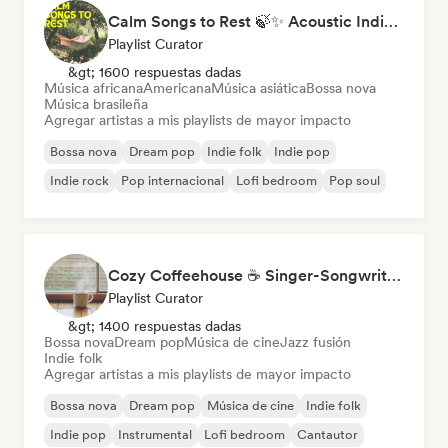
Calm Songs to Rest 🍃✨ Acoustic Indie Folk & Singer-Songwriter
Playlist Curator
&gt; 1600 respuestas dadas
Música africana
Americana
Música asiática
Bossa nova
Música brasileña
Agregar artistas a mis playlists de mayor impacto
Bossa nova
Dream pop
Indie folk
Indie pop
Indie rock
Pop internacional
Lofi bedroom
Pop soul
Cozy Coffeehouse ☕ Singer-Songwriter, Indie Folk & Acoustic
Playlist Curator
&gt; 1400 respuestas dadas
Bossa nova
Dream pop
Música de cine
Jazz fusión
Indie folk
Agregar artistas a mis playlists de mayor impacto
Bossa nova
Dream pop
Música de cine
Indie folk
Indie pop
Instrumental
Lofi bedroom
Cantautor