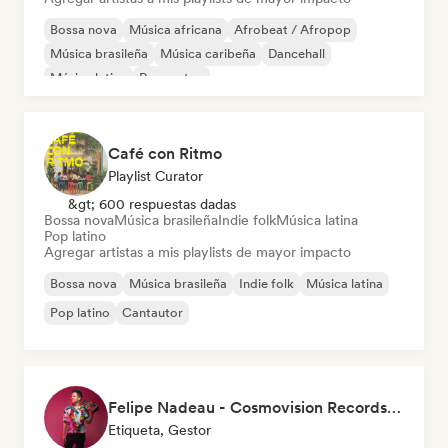
Bossa nova
Música africana
Afrobeat / Afropop
Música brasileña
Música caribeña
Dancehall
Música latina
Reggaeton
Café con Ritmo
Playlist Curator
&gt; 600 respuestas dadas
Bossa nova
Música brasileña
Indie folk
Música latina
Pop latino
Agregar artistas a mis playlists de mayor impacto
Bossa nova
Música brasileña
Indie folk
Música latina
Pop latino
Cantautor
Felipe Nadeau - Cosmovision Records & Ritmos del Sur
Etiqueta, Gestor