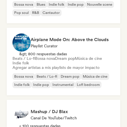
Bossa nova
Blues
Indie folk
Indie pop
Nouvelle scene
Pop soul
R&B
Cantautor
Airplane Mode On: Above the Clouds
Playlist Curator
&gt; 800 respuestas dadas
Beats / Lo-fi
Bossa nova
Dream pop
Música de cine
Indie folk
Agregar artistas a mis playlists de mayor impacto
Bossa nova
Beats / Lo-fi
Dream pop
Música de cine
Indie folk
Indie pop
Instrumental
Lofi bedroom
Mashup / DJ Blax
Canal De YouTube/Twitch
< 100 respuestas dadas