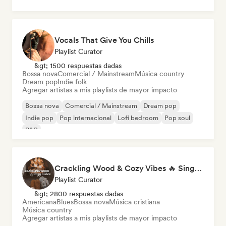
Vocals That Give You Chills
Playlist Curator
&gt; 1500 respuestas dadas
Bossa nova
Comercial / Mainstream
Música country
Dream pop
Indie folk
Agregar artistas a mis playlists de mayor impacto
Bossa nova
Comercial / Mainstream
Dream pop
Indie pop
Pop internacional
Lofi bedroom
Pop soul
R&B
Crackling Wood & Cozy Vibes 🔥 Singer-Songwriter, Dream Pop & Bedroom Pop
Playlist Curator
&gt; 2800 respuestas dadas
Americana
Blues
Bossa nova
Música cristiana
Música country
Agregar artistas a mis playlists de mayor impacto