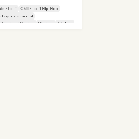
ts / Lo-fi
Chill / Lo-fi Hip-Hop
-hop instrumental
ctro Jazz / Nu Jazz
Hip-hop
Trip hop