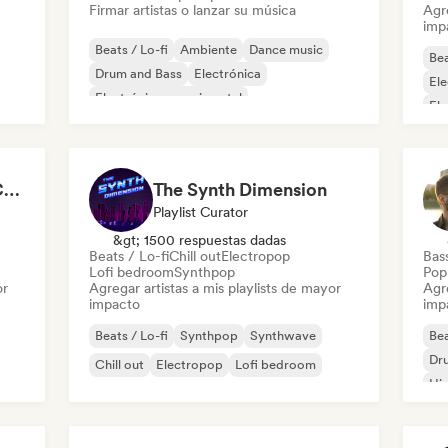
Firmar artistas o lanzar su música
Agre
imp
Beats / Lo-fi
Ambiente
Dance music
Bea
Drum and Bass
Electrónica
Ele
Electrónica experimental
El
Jazz experimental
Música de cine
Chillscapes ~ Relax, Concentrate, Meditate, Sleep, Dream
The Synth Dimension
Playlist Curator
&gt; 1500 respuestas dadas
Beats / Lo-fi
Chill out
Electropop
Bas
Lofi bedroom
Synthpop
Pop 
or
Agregar artistas a mis playlists de mayor
Agre
impacto
imp
Beats / Lo-fi
Synthpop
Synthwave
Bea
Dr
Chill out
Electropop
Lofi bedroom
Hi