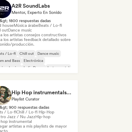
A2R SoundLabs
Mentor, Experto En Sonido
&gt; 1800 respuestas dadas
d house
Música árabe
Beats / Lo-fi
l out
Dance music
a los artistas consejos constructivos
a los artistas feedback detallado sobre
sonido/producción.
ts / Lo-fi
Chill out
Dance music
um and Bass
Electrónica
ica de cine
Indie Dance
Instrumental
Hip Hop instrumentals - Underground boombap & Lo Fi Hip Hop (by Snaap)
Playlist Curator
&gt; 900 respuestas dadas
s / Lo-fi
Chill / Lo-fi Hip-Hop
ctro Jazz / Nu Jazz
Hip-hop
-hop instrumental
gar artistas a mis playlists de mayor
acto