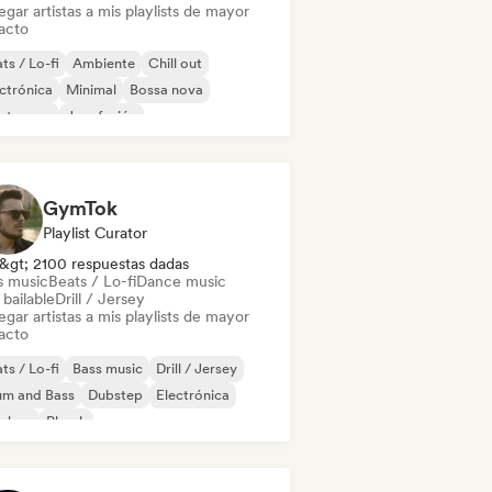
gar artistas a mis playlists de mayor
acto
ts / Lo-fi
Ambiente
Chill out
ctrónica
Minimal
Bossa nova
ectropop
Jazz fusión
GymTok
Playlist Curator
&gt; 2100 respuestas dadas
s music
Beats / Lo-fi
Dance music
bailable
Drill / Jersey
gar artistas a mis playlists de mayor
acto
ts / Lo-fi
Bass music
Drill / Jersey
um and Bass
Dubstep
Electrónica
p-hop
Phonk