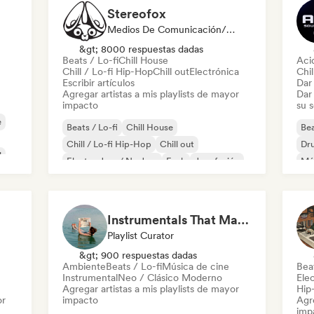
Stereofox
Medios De Comunicación/Periodista, Playlist Curator
&gt; 8000 respuestas dadas
Beats / Lo-fi
Chill House
Aci
Chill / Lo-fi Hip-Hop
Chill out
Electrónica
Chil
Escribir artículos
Dar 
Agregar artistas a mis playlists de mayor
Dar 
impacto
su 
e
Beats / Lo-fi
Chill House
Bea
Chill / Lo-fi Hip-Hop
Chill out
Dr
l
Electro Jazz / Nu Jazz
Funk
Jazz fusión
Mús
Indie folk
Instrumentals That Make You Feel Like Floating
Playlist Curator
&gt; 900 respuestas dadas
Ambiente
Beats / Lo-fi
Música de cine
Beat
Instrumental
Neo / Clásico Moderno
Ele
Agregar artistas a mis playlists de mayor
Hip
or
impacto
Agre
imp