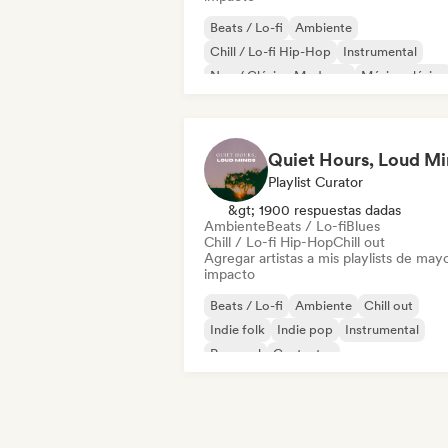
Beats / Lo-fi
Ambiente
Chill / Lo-fi Hip-Hop
Instrumental
Neo / Clásico Moderno
Música clásica
Piano solo
Synthwave
Playlist Curator
&gt; 1900 respuestas dadas
Ambiente
Beats / Lo-fi
Blues
Chill / Lo-fi Hip-Hop
Chill out
Agregar artistas a mis playlists de may
impacto
Beats / Lo-fi
Ambiente
Chill out
Indie folk
Indie pop
Instrumental
Pop soul
Cantautor