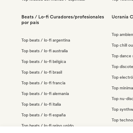
Beats / Lo-fi Curadores/profesionales
Ucrania C
por país
Top ambien
Top beats / lo-fi argentina
Top chill o
Top beats / lo-fi australia
Top dance 
Top beats / lo-fi bélgica
Top discot
Top beats / lo-fi brasil
Top electró
Top beats / lo-fi francia
Top minima
Top beats / lo-fi alemania
Top nu-disc
Top beats / lo-fi italia
Top synthw
Top beats / lo-fi españa
Top techno
Top beats / lo-fi reino unido
Top trip ho