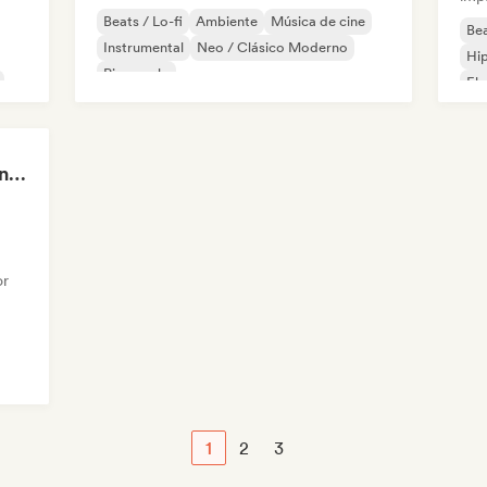
Beats / Lo-fi
Ambiente
Música de cine
Bea
Instrumental
Neo / Clásico Moderno
Hip
Piano solo
Ele
Quiet Hours, Loud Minds 🔮 Singer-Songwriter, Bedroom Pop & Dream Pop
or
1
2
3