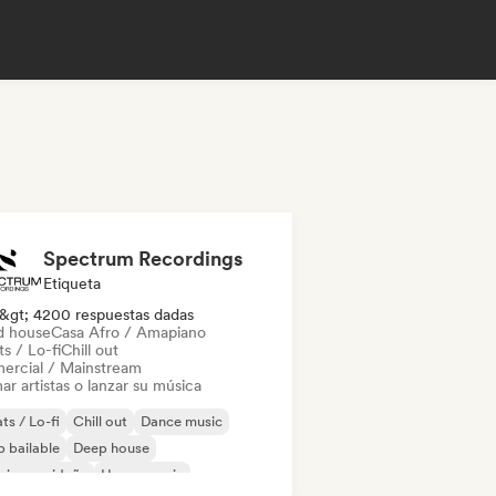
Spectrum Recordings
Etiqueta
&gt; 4200 respuestas dadas
d house
Casa Afro / Amapiano
s / Lo-fi
Chill out
ercial / Mainstream
ar artistas o lanzar su música
ts / Lo-fi
Chill out
Dance music
 bailable
Deep house
sica navideña
House music