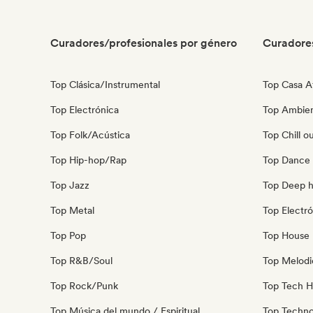
Curadores/profesionales por género
Curadore
Top Clásica/Instrumental
Top Casa A
Top Electrónica
Top Ambie
Top Folk/Acústica
Top Chill o
Top Hip-hop/Rap
Top Dance
Top Jazz
Top Deep 
Top Metal
Top Electró
Top Pop
Top House 
Top R&B/Soul
Top Melodi
Top Rock/Punk
Top Tech 
Top Música del mundo / Espiritual
Top Techn