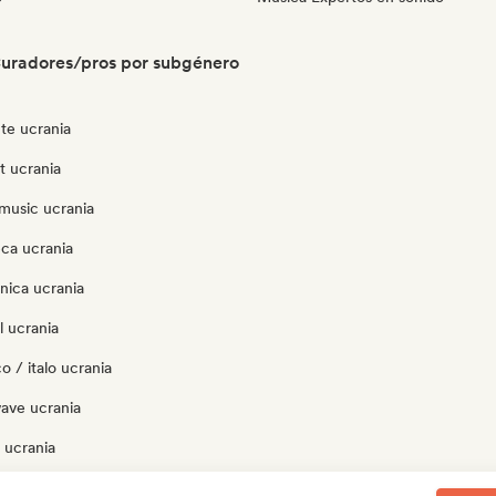
uradores/pros por subgénero
te ucrania
ut ucrania
music ucrania
eca ucrania
nica ucrania
l ucrania
o / italo ucrania
ave ucrania
 ucrania
p ucrania