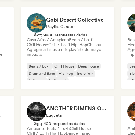
Future house
Ind
Gobi Desert Collective
Playlist Curator
&gt; 9800 respuestas dadas
Casa Afro / Amapiano
Beats / Lo-fi
Beat
Chill House
Chill / Lo-fi Hip-Hop
Chill out
Ele
Agregar artistas a mis playlists de mayor
Agre
or
impacto
imp
Beats / Lo-fi
Chill House
Deep house
Bea
Drum and Bass
Hip-hop
Indie folk
Ele
Indie pop
Indie rock
Mi
Tri
ANOTHER DIMENSION MUSIC
odista
Etiqueta
&gt; 400 respuestas dadas
Ambiente
Beats / Lo-fi
Chill House
Amb
Chill / Lo-fi Hip-Hop
Dance music
Ele