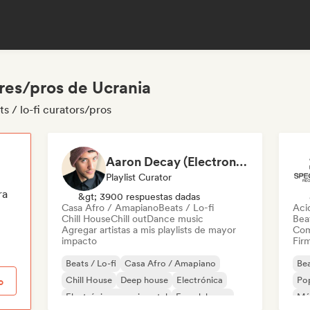
ores/pros de Ucrania
s / lo-fi curators/pros
Aaron Decay (Electronic Dream & Chill Electronic Dream playlists)
Playlist Curator
ra
&gt; 3900 respuestas dadas
Casa Afro / Amapiano
Beats / Lo-fi
Aci
Chill House
Chill out
Dance music
Beat
Agregar artistas a mis playlists de mayor
Com
impacto
Firm
Beats / Lo-fi
Casa Afro / Amapiano
Bea
Chill House
Deep house
Electrónica
Pop
o
Electrónica experimental
French house
Mú