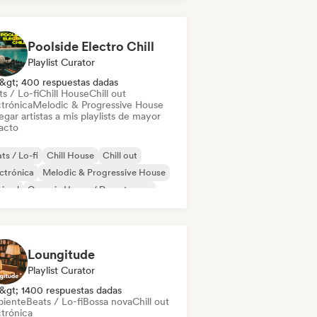
ie Dance
Poolside Electro Chill
Playlist Curator
&gt; 400 respuestas dadas
s / Lo-fi
Chill House
Chill out
ctrónica
Melodic & Progressive House
gar artistas a mis playlists de mayor
acto
ts / Lo-fi
Chill House
Chill out
ctrónica
Melodic & Progressive House
nimal
Organic House / Downtempo
p hop
Loungitude
Playlist Curator
&gt; 1400 respuestas dadas
iente
Beats / Lo-fi
Bossa nova
Chill out
ctrónica