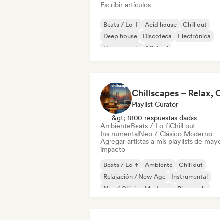
Escribir artículos
Beats / Lo-fi
Acid house
Chill out
Deep house
Discoteca
Electrónica
House music
Minimal
Playlist Curator
&gt; 1800 respuestas dadas
Ambiente
Beats / Lo-fi
Chill out
Instrumental
Neo / Clásico Moderno
Agregar artistas a mis playlists de may
impacto
Beats / Lo-fi
Ambiente
Chill out
Relajación / New Age
Instrumental
Neo / Clásico Moderno
Piano solo