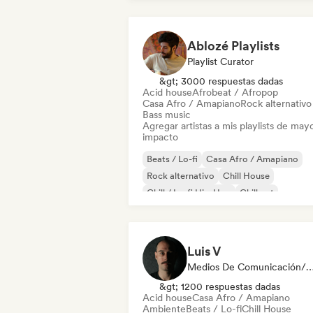
Ablozé Playlists
Playlist Curator
&gt; 3000 respuestas dadas
Acid house
Afrobeat / Afropop
Casa Afro / Amapiano
Rock alternativo
Bass music
Agregar artistas a mis playlists de may
impacto
Beats / Lo-fi
Casa Afro / Amapiano
Rock alternativo
Chill House
Chill / Lo-fi Hip-Hop
Chill out
Deep house
Dream pop
Luis V
Medios De Comunicación/Peri
&gt; 1200 respuestas dadas
Acid house
Casa Afro / Amapiano
Ambiente
Beats / Lo-fi
Chill House