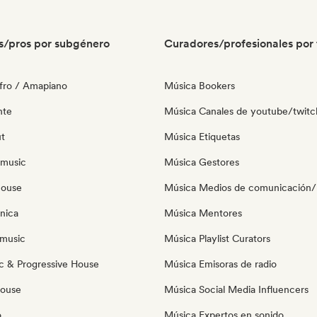
s/pros por subgénero
Curadores/profesionales por 
fro / Amapiano
Música Bookers
nte
Música Canales de youtube/twitc
ut
Música Etiquetas
 music
Música Gestores
house
Música Medios de comunicación/P
nica
Música Mentores
music
Música Playlist Curators
c & Progressive House
Música Emisoras de radio
House
Música Social Media Influencers
o
Música Expertos en sonido