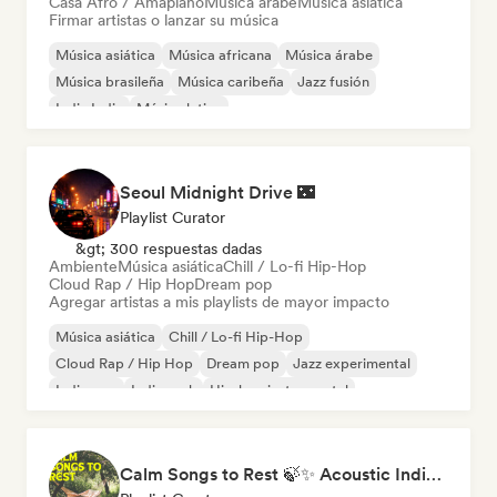
Casa Afro / Amapiano
Música árabe
Música asiática
Firmar artistas o lanzar su música
Música asiática
Música africana
Música árabe
Música brasileña
Música caribeña
Jazz fusión
Indie India
Música latina
Seoul Midnight Drive 🌃
Playlist Curator
&gt; 300 respuestas dadas
Ambiente
Música asiática
Chill / Lo-fi Hip-Hop
Cloud Rap / Hip Hop
Dream pop
Agregar artistas a mis playlists de mayor impacto
Música asiática
Chill / Lo-fi Hip-Hop
Cloud Rap / Hip Hop
Dream pop
Jazz experimental
Indie pop
Indie rock
Hip-hop instrumental
Calm Songs to Rest 🍃✨ Acoustic Indie Folk & Singer-Songwriter