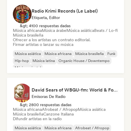
Radio Krimi Records (Le Label)
Etiqueta, Editor
&gt; 4100 respuestas dadas
Música africana
Música árabe
Música asiática
Beats / Lo-fi
Música brasileña
Ofrecer a los artistas un contrato editorial.
Firmar artistas o lanzar su música
Música asiática
Música africana
Música brasileña
Funk
Hip-hop
Música latina
Organic House / Downtempo
Música oriental
David Sears of WBGU-fm: World & Folk Music DJ
Emisoras De Radio
&gt; 2800 respuestas dadas
Música africana
Afrobeat / Afropop
Música asiática
Música brasileña
Canzone Italiana
Difundir artistas en la radio
Música asiática
Música africana
Afrobeat / Afropop