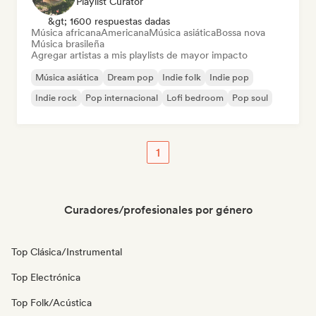
Playlist Curator
&gt; 1600 respuestas dadas
Música africana
Americana
Música asiática
Bossa nova
Música brasileña
Agregar artistas a mis playlists de mayor impacto
Música asiática
Dream pop
Indie folk
Indie pop
Indie rock
Pop internacional
Lofi bedroom
Pop soul
1
Curadores/profesionales por género
Top Clásica/Instrumental
Top Electrónica
Top Folk/Acústica