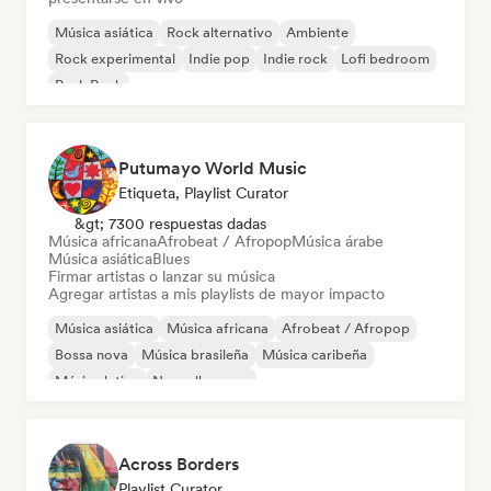
Música asiática
Rock alternativo
Ambiente
Rock experimental
Indie pop
Indie rock
Lofi bedroom
Punk Rock
Putumayo World Music
Etiqueta, Playlist Curator
&gt; 7300 respuestas dadas
Música africana
Afrobeat / Afropop
Música árabe
Música asiática
Blues
Firmar artistas o lanzar su música
Agregar artistas a mis playlists de mayor impacto
Música asiática
Música africana
Afrobeat / Afropop
Bossa nova
Música brasileña
Música caribeña
Música latina
Nouvelle scene
Across Borders
Playlist Curator