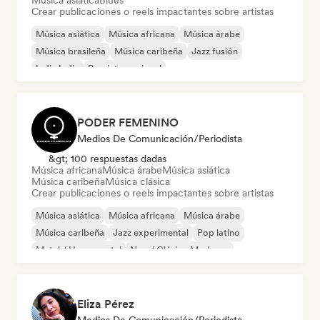
Música asiática
Blues
Crear publicaciones o reels impactantes sobre artistas
Música asiática
Música africana
Música árabe
Música brasileña
Música caribeña
Jazz fusión
Indie India
Pop internacional
PODER FEMENINO
Medios De Comunicación/Periodista
&gt; 100 respuestas dadas
Música africana
Música árabe
Música asiática
Música caribeña
Música clásica
Crear publicaciones o reels impactantes sobre artistas
Música asiática
Música africana
Música árabe
Música caribeña
Jazz experimental
Pop latino
Metal / Heavy metal
Neo / Clásico Moderno
Eliza Pérez