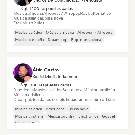
Medios De Comunicación/Periodista
&gt; 1200 respuestas dadas
Música africana
Afrobeat / Afropop
Rock alternativo
Música asiática
Bossa nova
Escribir artículos
Música asiática
Música africana
Afrobeat / Afropop
Música caribeña
Dream pop
Pop internacional
Música latina
Pop latino
Átila Castro
Social Media Influencer
&gt; 300 respuestas dadas
Americana
Música asiática
Bossa nova
Música brasileña
Música cristiana
Crear publicaciones o reels impactantes sobre artistas
Música asiática
Americana
Bossa nova
Música cristiana
Música country
Electrónica
Gospel
Música latina