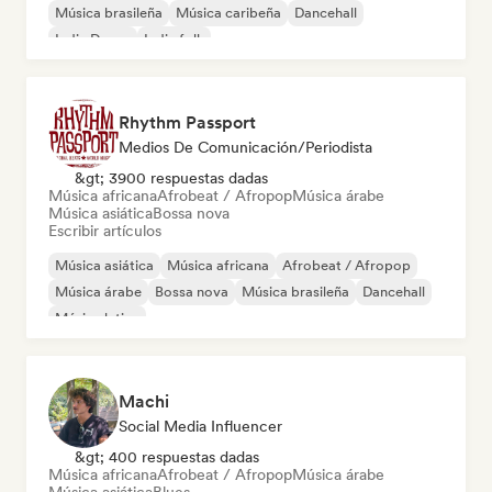
Música brasileña
Música caribeña
Dancehall
Indie Dance
Indie folk
Rhythm Passport
Medios De Comunicación/Periodista
&gt; 3900 respuestas dadas
Música africana
Afrobeat / Afropop
Música árabe
Música asiática
Bossa nova
Escribir artículos
Música asiática
Música africana
Afrobeat / Afropop
Música árabe
Bossa nova
Música brasileña
Dancehall
Música latina
Machi
Social Media Influencer
&gt; 400 respuestas dadas
Música africana
Afrobeat / Afropop
Música árabe