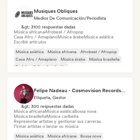
Musiques Obliques
Medios De Comunicación/Periodista
&gt; 3100 respuestas dadas
Música africana
Afrobeat / Afropop
Casa Afro / Amapiano
Música árabe
Música asiática
Escribir artículos
Música asiática
Música africana
Afrobeat / Afropop
Casa Afro / Amapiano
Música árabe
Música brasileña
Funk brasileño
Jazz fusión
Felipe Nadeau - Cosmovision Records & Ritmos del Sur
Etiqueta, Gestor
&gt; 300 respuestas dadas
Música africana
Música asiática
Bossa nova
Música brasileña
Música caribeña
Representar artistas y gestionar sus carreras.
Firmar artistas o lanzar su música
Música asiática
Música africana
Bossa nova