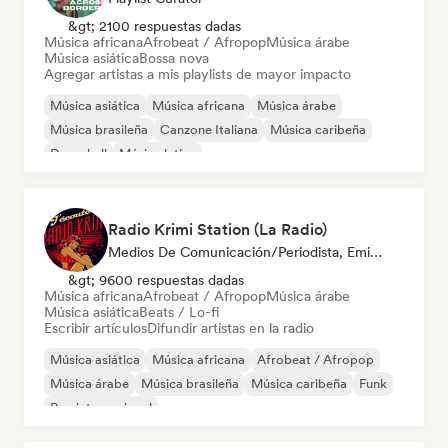
&gt; 2100 respuestas dadas
Música africana
Afrobeat / Afropop
Música árabe
Música asiática
Bossa nova
Agregar artistas a mis playlists de mayor impacto
Música asiática
Música africana
Música árabe
Música brasileña
Canzone Italiana
Música caribeña
Dancehall
Música latina
Radio Krimi Station (La Radio)
Medios De Comunicación/Periodista, Emisoras De Radio
&gt; 9600 respuestas dadas
Música africana
Afrobeat / Afropop
Música árabe
Música asiática
Beats / Lo-fi
Escribir artículos
Difundir artistas en la radio
Música asiática
Música africana
Afrobeat / Afropop
Música árabe
Música brasileña
Música caribeña
Funk
Rap internacional