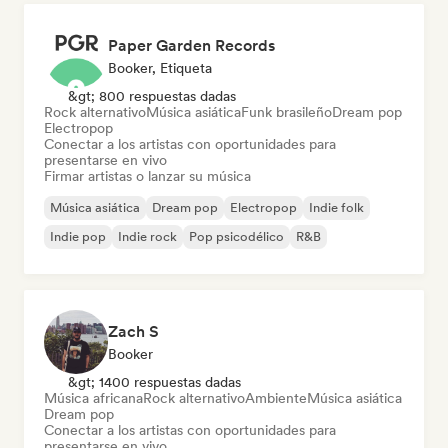
Paper Garden Records
Booker, Etiqueta
&gt; 800 respuestas dadas
Rock alternativo
Música asiática
Funk brasileño
Dream pop
Electropop
Conectar a los artistas con oportunidades para
presentarse en vivo
Firmar artistas o lanzar su música
Música asiática
Dream pop
Electropop
Indie folk
Indie pop
Indie rock
Pop psicodélico
R&B
Zach S
Booker
&gt; 1400 respuestas dadas
Música africana
Rock alternativo
Ambiente
Música asiática
Dream pop
Conectar a los artistas con oportunidades para
presentarse en vivo