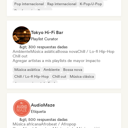
Pop internacional
Rap internacional
K-Pop/J-Pop
Rap francés
Reggae
Tokyo Hi-Fi Bar
Playlist Curator
&gt; 300 respuestas dadas
Ambiente
Música asiática
Bossa nova
Chill / Lo-fi Hip-Hop
Chill out
Agregar artistas a mis playlists de mayor impacto
Música asiática
Ambiente
Bossa nova
Chill / Lo-fi Hip-Hop
Chill out
Música clásica
Jazz experimental
Funk
AudioMaze
Etiqueta
&gt; 500 respuestas dadas
Música africana
Afrobeat / Afropop