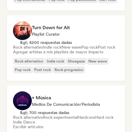
Turn Down for Alt
Playlist Curator
&gt; 4200 respuestas dadas
Rock alternativo
Indie rock
New wave
Pop rock
Post rock
Agregar artistas a mis playlists de mayor impacto
Rock alternativo
Indie rock
Shoegaze
New wave
Pop rock
Post rock
Rock progresivo
+ Música
Medios De Comunicación/Periodista
&gt; 700 respuestas dadas
Rock alternativo
Rock experimental
Hardcore
Hard rock
Indie Dance
Escribir artículos