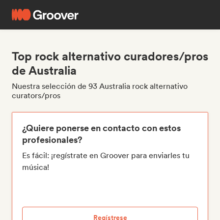
Top rock alternativo curadores/pros
de Australia
Nuestra selección de 93 Australia rock alternativo
curators/pros
¿Quiere ponerse en contacto con estos
profesionales?
Es fácil: ¡regístrate en Groover para enviarles tu
música!
Regístrese