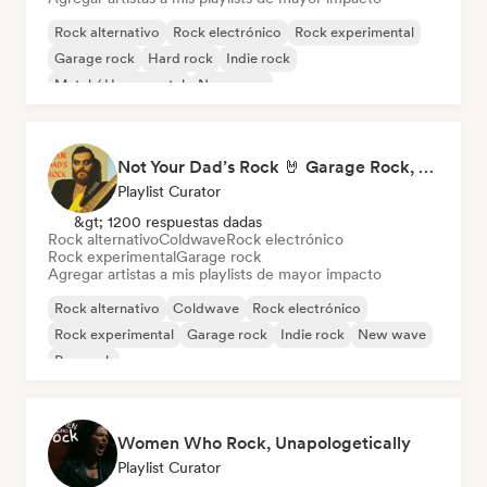
Rock alternativo
Rock electrónico
Rock experimental
Garage rock
Hard rock
Indie rock
Metal / Heavy metal
New wave
Not Your Dad’s Rock 🤘 Garage Rock, Alt-Rock & Indie Anthems
Playlist Curator
&gt; 1200 respuestas dadas
Rock alternativo
Coldwave
Rock electrónico
Rock experimental
Garage rock
Agregar artistas a mis playlists de mayor impacto
Rock alternativo
Coldwave
Rock electrónico
Rock experimental
Garage rock
Indie rock
New wave
Pop rock
Women Who Rock, Unapologetically
Playlist Curator