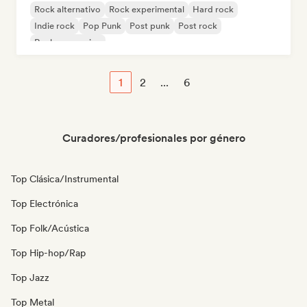
Rock alternativo
Rock experimental
Hard rock
Indie rock
Pop Punk
Post punk
Post rock
Rock progresivo
1
2
...
6
Curadores/profesionales por género
Top Clásica/Instrumental
Top Electrónica
Top Folk/Acústica
Top Hip-hop/Rap
Top Jazz
Top Metal