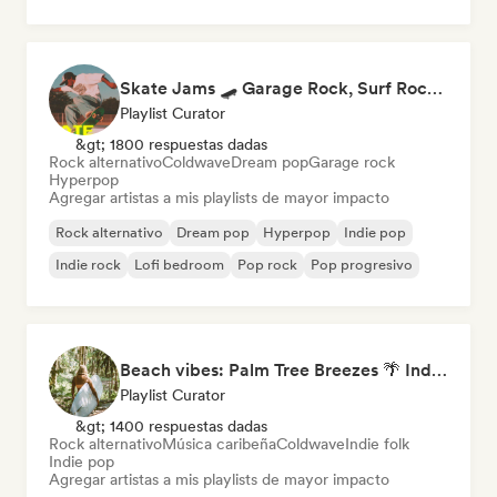
Skate Jams 🛹 Garage Rock, Surf Rock & Neo-Psych
Playlist Curator
&gt; 1800 respuestas dadas
Rock alternativo
Coldwave
Dream pop
Garage rock
Hyperpop
Agregar artistas a mis playlists de mayor impacto
Rock alternativo
Dream pop
Hyperpop
Indie pop
Indie rock
Lofi bedroom
Pop rock
Pop progresivo
Beach vibes: Palm Tree Breezes 🌴 Indie Folk, Acoustic & Singer-Songwriter
Playlist Curator
&gt; 1400 respuestas dadas
Rock alternativo
Música caribeña
Coldwave
Indie folk
Indie pop
Agregar artistas a mis playlists de mayor impacto