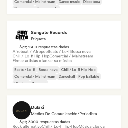
Comercial / Mainstream
Dance music
Discoteca
Dream pop
House music
Sungate Records
Etiqueta
&gt; 1300 respuestas dadas
Afrobeat / Afropop
Beats / Lo-fi
Bossa nova
Chill / Lo-fi Hip-Hop
Comercial / Mainstream
Firmar artistas o lanzar su música
Beats / Lo-fi
Bossa nova
Chill / Lo-fi Hip-Hop
Comercial / Mainstream
Dancehall
Pop bailable
Hip-hop
Pop soul
Dulaxi
Medios De Comunicación/Periodista
&gt; 3000 respuestas dadas
Rock alternativo
Chill / Lo-fi Hip-Hop
Música clásica