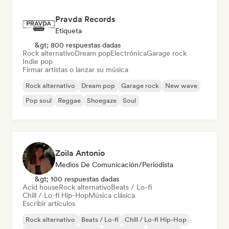
Pravda Records
Etiqueta
&gt; 800 respuestas dadas
Rock alternativo
Dream pop
Electrónica
Garage rock
Indie pop
Firmar artistas o lanzar su música
Rock alternativo
Dream pop
Garage rock
New wave
Pop soul
Reggae
Shoegaze
Soul
Zoila Antonio
Medios De Comunicación/Periodista
&gt; 100 respuestas dadas
Acid house
Rock alternativo
Beats / Lo-fi
Chill / Lo-fi Hip-Hop
Música clásica
Escribir artículos
Rock alternativo
Beats / Lo-fi
Chill / Lo-fi Hip-Hop