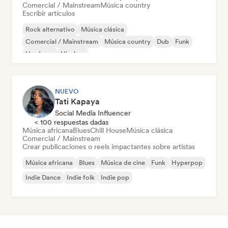
Comercial / Mainstream
Música country
Escribir artículos
Rock alternativo
Música clásica
Comercial / Mainstream
Música country
Dub
Funk
Hardcore
Hip-hop
NUEVO
Tati Kapaya
Social Media Influencer
< 100 respuestas dadas
Música africana
Blues
Chill House
Música clásica
Comercial / Mainstream
Crear publicaciones o reels impactantes sobre artistas
Música africana
Blues
Música de cine
Funk
Hyperpop
Indie Dance
Indie folk
Indie pop