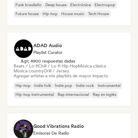
Funk brasileño
Deep house
Electrónica
Electropop
Future house
Hip-hop
House music
Tech House
ADAD Audio
Playlist Curator
&gt; 4900 respuestas dadas
Beats / Lo-fi
Chill / Lo-fi Hip-Hop
Música clásica
Música country
Drill / Jersey
Agregar artistas a mis playlists de mayor impacto
Hip-hop
Indie folk
Indie pop
Indie rock
Instrumental
Hip-hop instrumental
Rap internacional
Rap en inglés
Good Vibrations Radio
Emisoras De Radio