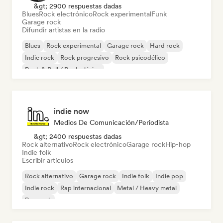
&gt; 2900 respuestas dadas
Blues
Rock electrónico
Rock experimental
Funk
Garage rock
Difundir artistas en la radio
Blues
Rock experimental
Garage rock
Hard rock
Indie rock
Rock progresivo
Rock psicodélico
Rock & Roll / Rock clásico
indie now
Medios De Comunicación/Periodista
&gt; 2400 respuestas dadas
Rock alternativo
Rock electrónico
Garage rock
Hip-hop
Indie folk
Escribir artículos
Rock alternativo
Garage rock
Indie folk
Indie pop
Indie rock
Rap internacional
Metal / Heavy metal
Pop rock