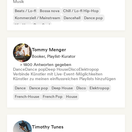
Musik
Beats / Lo-fi
Bossa nova
Chill / Lo-fi Hip-Hop
Kommerziell / Mainstream
Dancehall
Dance pop
Hip-Hop
Pop-Soul
Tommy Menger
Booker, Playlist-Kurator
> 1800 Antworten gegeben
Dance
Dance pop
Deep House
Disco
Elektropop
Verbinde Künstler mit Live-Event-Möglichkeiten
Künstler zu meinen einflussreichen Playlists hinzufügen
Dance
Dance pop
Deep House
Disco
Elektropop
French-House
French Pop
House
Timothy Tunes