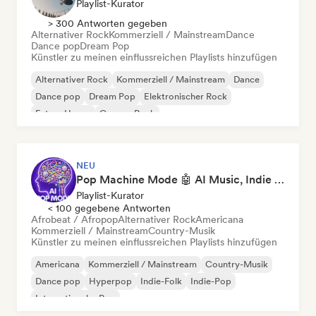
Playlist-Kurator
> 300 Antworten gegeben
Alternativer Rock
Kommerziell / Mainstream
Dance
Dance pop
Dream Pop
Künstler zu meinen einflussreichen Playlists hinzufügen
Alternativer Rock
Kommerziell / Mainstream
Dance
Dance pop
Dream Pop
Elektronischer Rock
Future House
Garage-Rock
NEU
Pop Machine Mode 🤖 AI Music, Indie Pop & Dream Pop
Playlist-Kurator
< 100 gegebene Antworten
Afrobeat / Afropop
Alternativer Rock
Americana
Kommerziell / Mainstream
Country-Musik
Künstler zu meinen einflussreichen Playlists hinzufügen
Americana
Kommerziell / Mainstream
Country-Musik
Dance pop
Hyperpop
Indie-Folk
Indie-Pop
Internationaler Pop