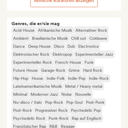
Ähnliche Kuratoren anzeigen
Genres, die er/sie mag
Acid-House
Afrikanische Musik
Alternativer Rock
Ambient
Brasilianische Musik
Chill out
Coldwave
Dance
Deep House
Disco
Dub
Electronica
Elektronischer Rock
Elektropop
Experimenteller Jazz
Experimenteller Rock
French-House
Funk
Future House
Garage-Rock
Grime
Hard Rock
Hip-Hop
House
Indie-Folk
Indie-Pop
Indie-Rock
Lateinamerikanische Musik
Metal / Heavy metal
Minimal
Moderner Jazz
Noise
Nouvelle
Nu-disco / Italo
Pop-Rock
Pop-Soul
Post-Punk
Post-Rock
Progressiver Rock
Psychedelic Pop
Psychedelic Rock
Punk-Rock
Rap auf Englisch
Französischer Rap
R&B
Reggae