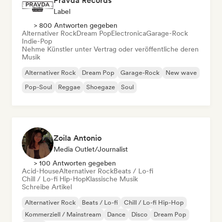
Pravda Records
Label
> 800 Antworten gegeben
Alternativer Rock
Dream Pop
Electronica
Garage-Rock
Indie-Pop
Nehme Künstler unter Vertrag oder veröffentliche deren
Musik
Alternativer Rock
Dream Pop
Garage-Rock
New wave
Pop-Soul
Reggae
Shoegaze
Soul
Zoila Antonio
Media Outlet/Journalist
> 100 Antworten gegeben
Acid-House
Alternativer Rock
Beats / Lo-fi
Chill / Lo-fi Hip-Hop
Klassische Musik
Schreibe Artikel
Alternativer Rock
Beats / Lo-fi
Chill / Lo-fi Hip-Hop
Kommerziell / Mainstream
Dance
Disco
Dream Pop