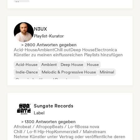
House
N3UX
Playlist-Kurator
> 2800 Antworten gegeben
Acid-House
Ambient
Chill out
Deep House
Electronica
Künstler zu meinen einflussreichen Playlists hinzufügen
Acid-House
Ambient
Deep House
House
Indie-Dance
Melodic & Progressive House
Minimal
Organischer House / Downtempo
Sungate Records
Label
> 1300 Antworten gegeben
Afrobeat / Afropop
Beats / Lo-fi
Bossa nova
Chill / Lo-fi Hip-Hop
Kommerziell / Mainstream
Nehme Künstler unter Vertrag oder veröffentliche deren