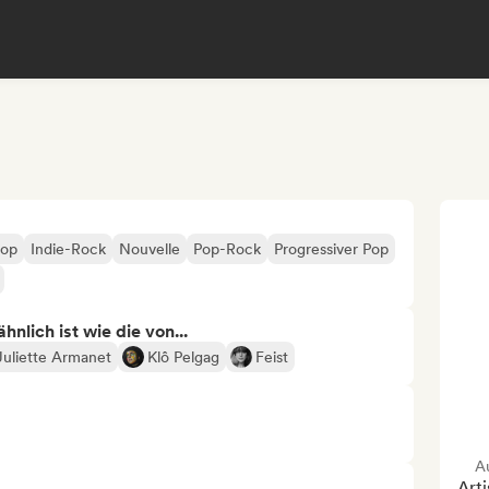
Pop
Indie-Rock
Nouvelle
Pop-Rock
Progressiver Pop
nlich ist wie die von...
Juliette Armanet
Klô Pelgag
Feist
A
Arti