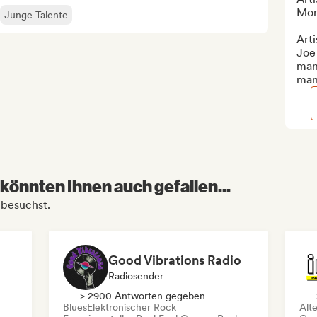
Mont
Junge Talente
Arti
Joe 
man
man
könnten Ihnen auch gefallen...
 besuchst.
Good Vibrations Radio
Radiosender
> 2900 Antworten gegeben
Blues
Elektronischer Rock
Alt