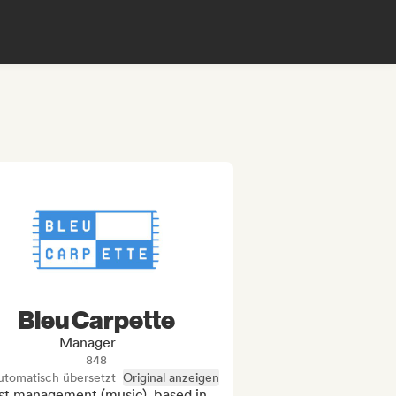
Bleu Carpette
Manager
848
utomatisch übersetzt
Original anzeigen
st management (music), based in 