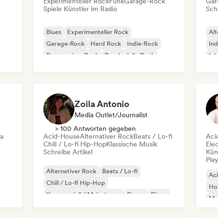
Experimenteller Rock
Funk
Garage-Rock
Gar
Spiele Künstler im Radio
Schr
Blues
Experimenteller Rock
Alt
Garage-Rock
Hard Rock
Indie-Rock
Ind
Progressiver Rock
Psychedelic Rock
Int
Rock & Roll / Klassischer Rock
Po
Zoila Antonio
Media Outlet/Journalist
> 100 Antworten gegeben
ca
Acid-House
Alternativer Rock
Beats / Lo-fi
Aci
Chill / Lo-fi Hip-Hop
Klassische Musik
Ele
Schreibe Artikel
Kün
Play
Alternativer Rock
Beats / Lo-fi
Ac
Chill / Lo-fi Hip-Hop
Ho
Kommerziell / Mainstream
Dance
Disco
Mel
Dream Pop
House
Or