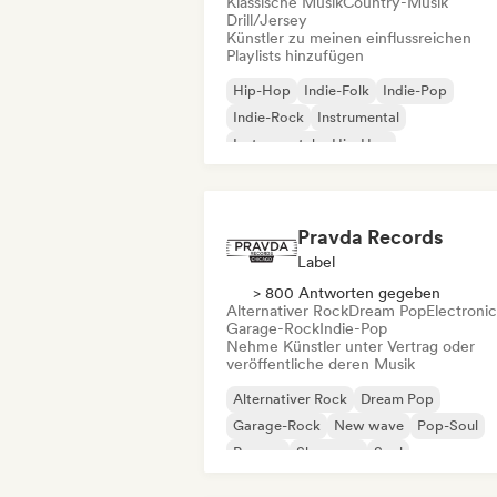
Klassische Musik
Country-Musik
Drill/Jersey
Künstler zu meinen einflussreichen
Playlists hinzufügen
Hip-Hop
Indie-Folk
Indie-Pop
Indie-Rock
Instrumental
Instrumentaler Hip-Hop
Internationaler Rap
Rap auf Englisch
Pravda Records
Label
> 800 Antworten gegeben
Alternativer Rock
Dream Pop
Electroni
Garage-Rock
Indie-Pop
Nehme Künstler unter Vertrag oder
veröffentliche deren Musik
Alternativer Rock
Dream Pop
Garage-Rock
New wave
Pop-Soul
Reggae
Shoegaze
Soul