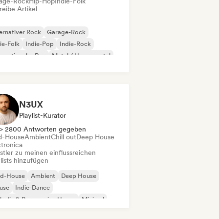
age-Rock
Hip-Hop
Indie-Folk
eibe Artikel
ernativer Rock
Garage-Rock
ie-Folk
Indie-Pop
Indie-Rock
ernationaler Rap
Metal / Heavy metal
p-Rock
N3UX
Playlist-Kurator
> 2800 Antworten gegeben
d-House
Ambient
Chill out
Deep House
ctronica
stler zu meinen einflussreichen
lists hinzufügen
id-House
Ambient
Deep House
use
Indie-Dance
odic & Progressive House
Minimal
ganischer House / Downtempo