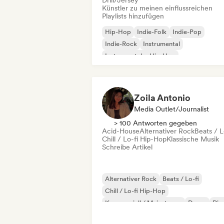
Drill/Jersey
Künstler zu meinen einflussreichen
Playlists hinzufügen
Hip-Hop
Indie-Folk
Indie-Pop
Indie-Rock
Instrumental
Instrumentaler Hip-Hop
Internationaler Rap
Rap auf Englisch
Zoila Antonio
Media Outlet/Journalist
> 100 Antworten gegeben
Acid-House
Alternativer Rock
Beats / L
Chill / Lo-fi Hip-Hop
Klassische Musik
Schreibe Artikel
Alternativer Rock
Beats / Lo-fi
Chill / Lo-fi Hip-Hop
Kommerziell / Mainstream
Dance
Dis
Dream Pop
House