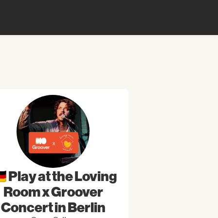
🇪 Play at the Loving
Room x Groover
Concert in Berlin