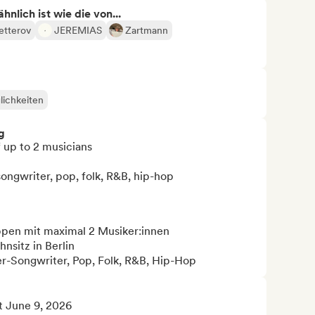
nlich ist wie die von...
etterov
JEREMIAS
Zartmann
lichkeiten
g
 up to 2 musicians

ngwriter, pop, folk, R&B, hip-hop

ppen mit maximal 2 Musiker:innen

sitz in Berlin

er-Songwriter, Pop, Folk, R&B, Hip-Hop
 June 9, 2026
