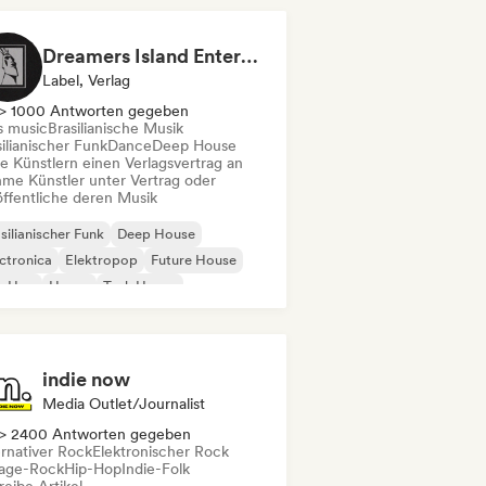
Dreamers Island Entertainment
Label, Verlag
> 1000 Antworten gegeben
s music
Brasilianische Musik
ilianischer Funk
Dance
Deep House
te Künstlern einen Verlagsvertrag an
me Künstler unter Vertrag oder
öffentliche deren Musik
silianischer Funk
Deep House
ctronica
Elektropop
Future House
p-Hop
House
Tech House
indie now
Media Outlet/Journalist
> 2400 Antworten gegeben
ernativer Rock
Elektronischer Rock
age-Rock
Hip-Hop
Indie-Folk