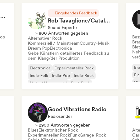
Eingehendes Feedback
RAP FRANÇAIS 2026 🔥🇫🇷 (Way Records)
Rob Tavaglione/Catalyst Recording
Sound Experte
> 800 Antworten gegeben
Hop
Bas
Alternativer Rock
Bras
Kommerziell / Mainstream
Country-Musik
Bie
Dream Pop
Electronica
Neh
Gebe Künstlern detailliertes Feedback zu
ver
dem Klang/der Produktion
Bra
Electronica
Experimenteller Rock
Ele
Indie-Folk
Indie-Pop
Indie-Rock
Hi
Metal / Heavy metal
Post-Punk
Rock & Roll / Klassischer Rock
Good Vibrations Radio
Radiosender
> 2900 Antworten gegeben
Blues
Elektronischer Rock
Alt
Experimenteller Rock
Funk
Garage-Rock
Gar