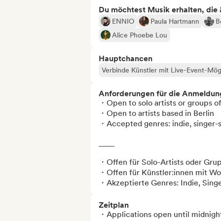
Du möchtest Musik erhalten, die äh
ENNIO
Paula Hartmann
B
Alice Phoebe Lou
Hauptchancen
Verbinde Künstler mit Live-Event-Mög
Anforderungen für die Anmeldun
・Open to solo artists or groups of
・Open to artists based in Berlin

・Accepted genres: indie, singer-so
____

・Offen für Solo-Artists oder Gru
・Offen für Künstler:innen mit Wohn
・Akzeptierte Genres: Indie, Sing
Zeitplan
・Applications open until midnight