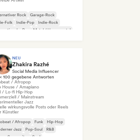
eibe Artikel
ernativer Rock
Garage-Rock
ie-Folk
Indie-Pop
Indie-Rock
ernationaler Rap
Metal / Heavy metal
p-Rock
NEU
Zhakira Razhé
Social Media Influencer
< 100 gegebene Antworten
obeat / Afropop
o House / Amapiano
l / Lo-fi Hip-Hop
merziell / Mainstream
erimenteller Jazz
elle wirkungsvolle Posts oder Reels
r Künstler
robeat / Afropop
Funk
Hip-Hop
derner Jazz
Pop-Soul
R&B
nger-Songwriter
Soul