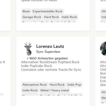
Spiele Künstler im Radio
Schr
Blues
Experimenteller Rock
Alt
Garage-Rock
Hard Rock
Indie-Rock
Ind
Progressiver Rock
Psychedelic Rock
Int
Rock & Roll / Klassischer Rock
Po
Lorenzo Lautz
Sync Supervisor
> 1600 Antworten gegeben
o-fi
Alternativer Rock
Dream Pop
Hard Rock
Afr
Indie-Pop
Indie-Rock
Afr
Lizenziere oder vertrete Tracks für Sync
Chil
Kom
Exp
Erst
Alternativer Rock
Hard Rock
Indie-Pop
übe
Indie-Rock
Metal / Heavy metal
Af
co
New wave
Post-Punk
Psychedelic Rock
Mo
Si