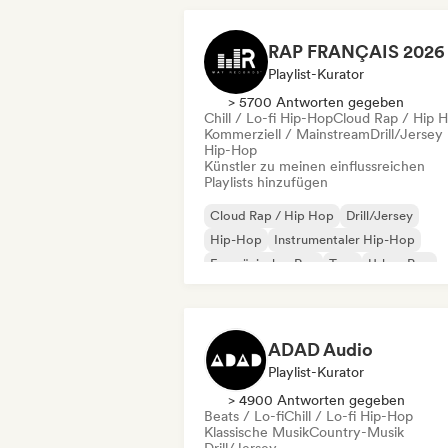
Playlist-Kurator
> 5700 Antworten gegeben
Chill / Lo-fi Hip-Hop
Cloud Rap / Hip 
Kommerziell / Mainstream
Drill/Jersey
Hip-Hop
Künstler zu meinen einflussreichen
Playlists hinzufügen
Cloud Rap / Hip Hop
Drill/Jersey
Hip-Hop
Instrumentaler Hip-Hop
Französischer Rap
Trap
Urban Pop
Chill / Lo-fi Hip-Hop
ADAD Audio
Playlist-Kurator
> 4900 Antworten gegeben
Beats / Lo-fi
Chill / Lo-fi Hip-Hop
Klassische Musik
Country-Musik