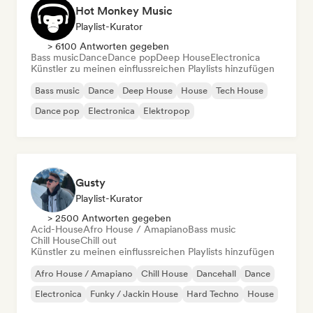
Hot Monkey Music
Playlist-Kurator
> 6100 Antworten gegeben
Bass music
Dance
Dance pop
Deep House
Electronica
Künstler zu meinen einflussreichen Playlists hinzufügen
Bass music
Dance
Deep House
House
Tech House
Dance pop
Electronica
Elektropop
Gusty
Playlist-Kurator
> 2500 Antworten gegeben
Acid-House
Afro House / Amapiano
Bass music
Chill House
Chill out
Künstler zu meinen einflussreichen Playlists hinzufügen
Afro House / Amapiano
Chill House
Dancehall
Dance
Electronica
Funky / Jackin House
Hard Techno
House