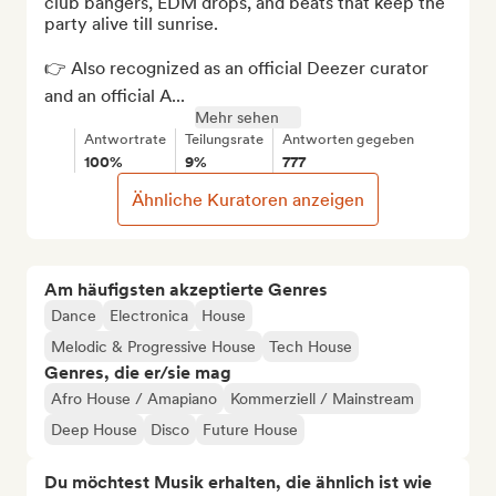
club bangers, EDM drops, and beats that keep the 
party alive till sunrise.

👉 Also recognized as an official Deezer curator 
and an official A...
Mehr sehen
Antwortrate
Teilungsrate
Antworten gegeben
100%
9%
777
Ähnliche Kuratoren anzeigen
Am häufigsten akzeptierte Genres
Dance
Electronica
House
Melodic & Progressive House
Tech House
Genres, die er/sie mag
Afro House / Amapiano
Kommerziell / Mainstream
Deep House
Disco
Future House
Du möchtest Musik erhalten, die ähnlich ist wie