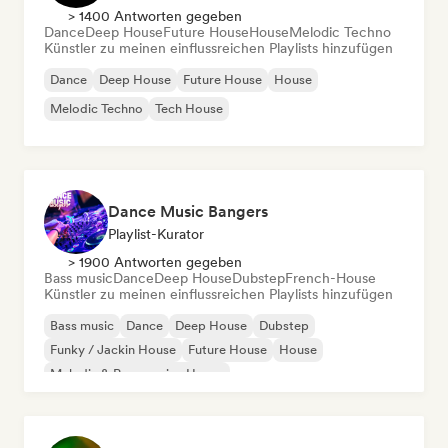
> 1400 Antworten gegeben
Dance
Deep House
Future House
House
Melodic Techno
Künstler zu meinen einflussreichen Playlists hinzufügen
Dance
Deep House
Future House
House
Melodic Techno
Tech House
Dance Music Bangers
Playlist-Kurator
> 1900 Antworten gegeben
Bass music
Dance
Deep House
Dubstep
French-House
Künstler zu meinen einflussreichen Playlists hinzufügen
Bass music
Dance
Deep House
Dubstep
Funky / Jackin House
Future House
House
Melodic & Progressive House