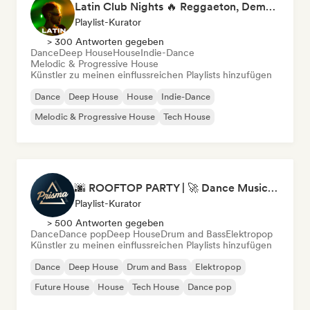
Latin Club Nights 🔥 Reggaeton, Dembow & Latin House
Playlist-Kurator
> 300 Antworten gegeben
Dance
Deep House
House
Indie-Dance
Melodic & Progressive House
Künstler zu meinen einflussreichen Playlists hinzufügen
Dance
Deep House
House
Indie-Dance
Melodic & Progressive House
Tech House
🌆 ROOFTOP PARTY | 🚀 Dance Music Mix 2026 by Prisma Records
Playlist-Kurator
> 500 Antworten gegeben
Dance
Dance pop
Deep House
Drum and Bass
Elektropop
Künstler zu meinen einflussreichen Playlists hinzufügen
Dance
Deep House
Drum and Bass
Elektropop
Future House
House
Tech House
Dance pop