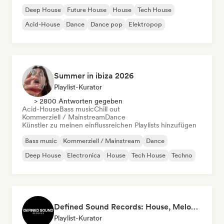
Deep House
Future House
House
Tech House
Acid-House
Dance
Dance pop
Elektropop
Summer in ibiza 2026
Playlist-Kurator
> 2800 Antworten gegeben
Acid-House
Bass music
Chill out
Kommerziell / Mainstream
Dance
Künstler zu meinen einflussreichen Playlists hinzufügen
Bass music
Kommerziell / Mainstream
Dance
Deep House
Electronica
House
Tech House
Techno
Defined Sound Records: House, Melodic Techno and EDM - Playlists Curated by DJ Nick Proof
Playlist-Kurator