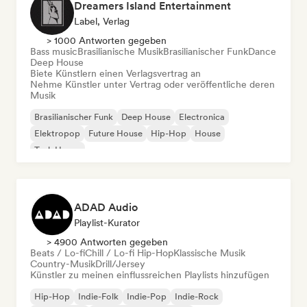
Dreamers Island Entertainment
Label, Verlag
> 1000 Antworten gegeben
Bass music
Brasilianische Musik
Brasilianischer Funk
Dance
Deep House
Biete Künstlern einen Verlagsvertrag an
Nehme Künstler unter Vertrag oder veröffentliche deren
Musik
Brasilianischer Funk
Deep House
Electronica
Elektropop
Future House
Hip-Hop
House
Tech House
ADAD Audio
Playlist-Kurator
> 4900 Antworten gegeben
Beats / Lo-fi
Chill / Lo-fi Hip-Hop
Klassische Musik
Country-Musik
Drill/Jersey
Künstler zu meinen einflussreichen Playlists hinzufügen
Hip-Hop
Indie-Folk
Indie-Pop
Indie-Rock