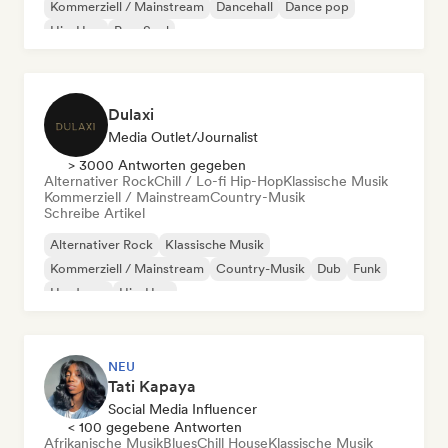
Kommerziell / Mainstream
Dancehall
Dance pop
Hip-Hop
Pop-Soul
Dulaxi
Media Outlet/Journalist
> 3000 Antworten gegeben
Alternativer Rock
Chill / Lo-fi Hip-Hop
Klassische Musik
Kommerziell / Mainstream
Country-Musik
Schreibe Artikel
Alternativer Rock
Klassische Musik
Kommerziell / Mainstream
Country-Musik
Dub
Funk
Hardcore
Hip-Hop
NEU
Tati Kapaya
Social Media Influencer
< 100 gegebene Antworten
Afrikanische Musik
Blues
Chill House
Klassische Musik