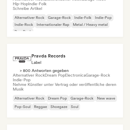
Hip-Hop
Indie-Folk
Schreibe Artikel
Alternativer Rock
Garage-Rock
Indie-Folk
Indie-Pop
Indie-Rock
Internationaler Rap
Metal / Heavy metal
Pop-Rock
Pravda Records
Label
> 800 Antworten gegeben
Alternativer Rock
Dream Pop
Electronica
Garage-Rock
Indie-Pop
Nehme Künstler unter Vertrag oder veröffentliche deren
Musik
Alternativer Rock
Dream Pop
Garage-Rock
New wave
Pop-Soul
Reggae
Shoegaze
Soul