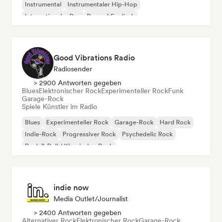
Instrumental
Instrumentaler Hip-Hop
Internationaler Rap
Rap auf Englisch
Good Vibrations Radio
Radiosender
> 2900 Antworten gegeben
Blues
Elektronischer Rock
Experimenteller Rock
Funk
Garage-Rock
Spiele Künstler im Radio
Blues
Experimenteller Rock
Garage-Rock
Hard Rock
Indie-Rock
Progressiver Rock
Psychedelic Rock
Rock & Roll / Klassischer Rock
indie now
Media Outlet/Journalist
> 2400 Antworten gegeben
Alternativer Rock
Elektronischer Rock
Garage-Rock