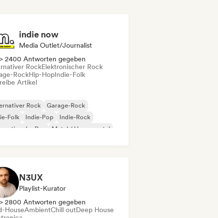
indie now
Media Outlet/Journalist
> 2400 Antworten gegeben
ernativer Rock
Elektronischer Rock
age-Rock
Hip-Hop
Indie-Folk
eibe Artikel
ernativer Rock
Garage-Rock
ie-Folk
Indie-Pop
Indie-Rock
ernationaler Rap
Metal / Heavy metal
p-Rock
N3UX
Playlist-Kurator
> 2800 Antworten gegeben
d-House
Ambient
Chill out
Deep House
ctronica