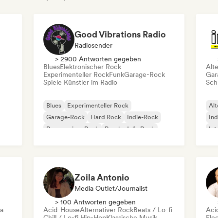
Good Vibrations Radio
Radiosender
> 2900 Antworten gegeben
Blues
Elektronischer Rock
Alt
Experimenteller Rock
Funk
Garage-Rock
Gar
Spiele Künstler im Radio
Schr
Blues
Experimenteller Rock
Alt
Garage-Rock
Hard Rock
Indie-Rock
Ind
Progressiver Rock
Psychedelic Rock
Int
Rock & Roll / Klassischer Rock
Po
Zoila Antonio
Media Outlet/Journalist
> 100 Antworten gegeben
ca
Acid-House
Alternativer Rock
Beats / Lo-fi
Aci
Chill / Lo-fi Hip-Hop
Klassische Musik
Ele