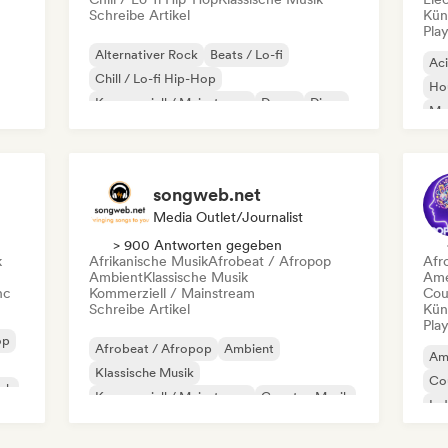
Schreibe Artikel
Kün
Play
Alternativer Rock
Beats / Lo-fi
Ac
Chill / Lo-fi Hip-Hop
Ho
Kommerziell / Mainstream
Dance
Disco
Mel
Dream Pop
House
Or
songweb.net
Media Outlet/Journalist
> 900 Antworten gegeben
k
Afrikanische Musik
Afrobeat / Afropop
Afr
Ambient
Klassische Musik
Ame
nc
Kommerziell / Mainstream
Cou
Schreibe Artikel
Kün
Play
op
Afrobeat / Afropop
Ambient
Am
Klassische Musik
Co
ock
Kommerziell / Mainstream
Country-Musik
Ind
Dance pop
Drill/Jersey
Hip-Hop