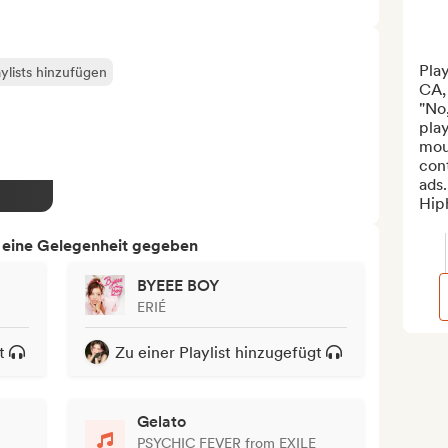
Play
ylists hinzufügen
CA, 
"No,
play
mou
con
ads
Hiph
h eine Gelegenheit gegeben
BYEEE BOY
ERIÉ
t
Zu einer Playlist hinzugefügt
Gelato
PSYCHIC FEVER from EXILE