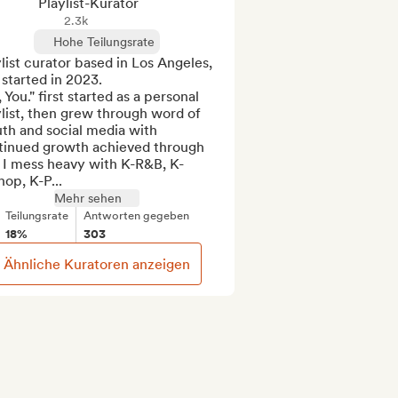
Playlist-Kurator
2.3k
Hohe Teilungsrate
list curator based in Los Angeles, 
started in 2023.

 You." first started as a personal 
list, then grew through word of 
th and social media with 
tinued growth achieved through 
. I mess heavy with K-R&B, K-
op, K-P...
Mehr sehen
Teilungsrate
Antworten gegeben
18%
303
Ähnliche Kuratoren anzeigen