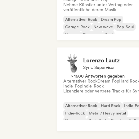
Nehme Künstler unter Vertrag oder
veröffentliche deren Musik
Alternativer Rock
Dream Pop
Garage-Rock
New wave
Pop-Soul
Reggae
Shoegaze
Soul
Lorenzo Lautz
Sync Supervisor
> 1600 Antworten gegeben
Alternativer Rock
Dream Pop
Hard Roc
Indie-Pop
Indie-Rock
Lizenziere oder vertrete Tracks für Sy
Alternativer Rock
Hard Rock
Indie-P
Indie-Rock
Metal / Heavy metal
New wave
Post-Punk
Psychedelic R