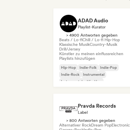
ADAD Audio
Playlist-Kurator
> 4900 Antworten gegeben
Beats / Lo-fi
Chill / Lo-fi Hip-Hop
Klassische Musik
Country-Musik
Drill/Jersey
Künstler zu meinen einflussreichen
Playlists hinzufügen
Hip-Hop
Indie-Folk
Indie-Pop
Indie-Rock
Instrumental
Instrumentaler Hip-Hop
Internationaler Rap
Rap auf Englisch
Pravda Records
Label
> 800 Antworten gegeben
Alternativer Rock
Dream Pop
Electroni
Garage-Rock
Indie-Pop