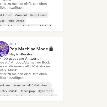
stler zu meinen einflussreichen
lists hinzufügen
id-House
Ambient
Deep House
use
Indie-Dance
odic & Progressive House
Minimal
ganischer House / Downtempo
NEU
Pop Machine Mode 🤖 AI Music, Indie Pop & Dream Pop
Playlist-Kurator
< 100 gegebene Antworten
obeat / Afropop
Alternativer Rock
ricana
Kommerziell / Mainstream
ntry-Musik
stler zu meinen einflussreichen
lists hinzufügen
ericana
Kommerziell / Mainstream
untry-Musik
Dance pop
Hyperpop
ie-Folk
Indie-Pop
Internationaler Pop