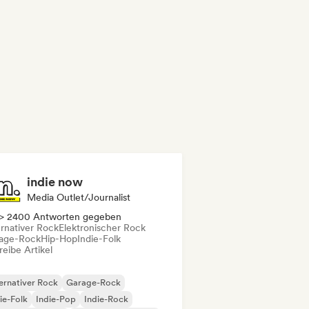
indie now
Media Outlet/Journalist
> 2400 Antworten gegeben
ernativer Rock
Elektronischer Rock
age-Rock
Hip-Hop
Indie-Folk
eibe Artikel
ernativer Rock
Garage-Rock
ie-Folk
Indie-Pop
Indie-Rock