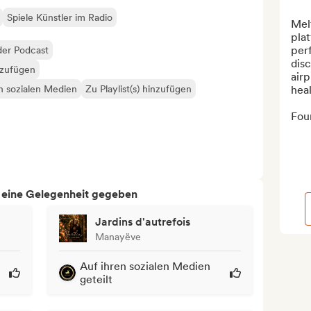
Spiele Künstler im Radio
Melt
plat
perf
der Podcast
disc
nzufügen
airp
en sozialen Medien
Zu Playlist(s) hinzufügen
heal
Fou
h eine Gelegenheit gegeben
Jardins d'autrefois
Manayëve
Auf ihren sozialen Medien
geteilt