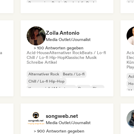
Progressiver Rock
Psychedelic Rock
Int
Rock & Roll / Klassischer Rock
Po
Zoila Antonio
Media Outlet/Journalist
> 100 Antworten gegeben
ca
Acid-House
Alternativer Rock
Beats / Lo-fi
Aci
Chill / Lo-fi Hip-Hop
Klassische Musik
Ele
Schreibe Artikel
Kün
Play
Alternativer Rock
Beats / Lo-fi
Ac
Chill / Lo-fi Hip-Hop
Ho
Kommerziell / Mainstream
Dance
Disco
Mel
Dream Pop
House
Or
songweb.net
Media Outlet/Journalist
> 900 Antworten gegeben