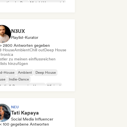
ernationaler Rap
Metal / Heavy metal
p-Rock
N3UX
Playlist-Kurator
> 2800 Antworten gegeben
d-House
Ambient
Chill out
Deep House
ctronica
stler zu meinen einflussreichen
lists hinzufügen
id-House
Ambient
Deep House
use
Indie-Dance
odic & Progressive House
Minimal
ganischer House / Downtempo
NEU
Tati Kapaya
Social Media Influencer
< 100 gegebene Antworten