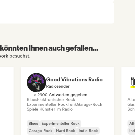
könnten Ihnen auch gefallen...
work besuchst.
Good Vibrations Radio
Radiosender
> 2900 Antworten gegeben
Blues
Elektronischer Rock
Alt
Experimenteller Rock
Funk
Garage-Rock
Gar
Spiele Künstler im Radio
Schr
Blues
Experimenteller Rock
Alt
Garage-Rock
Hard Rock
Indie-Rock
Ind