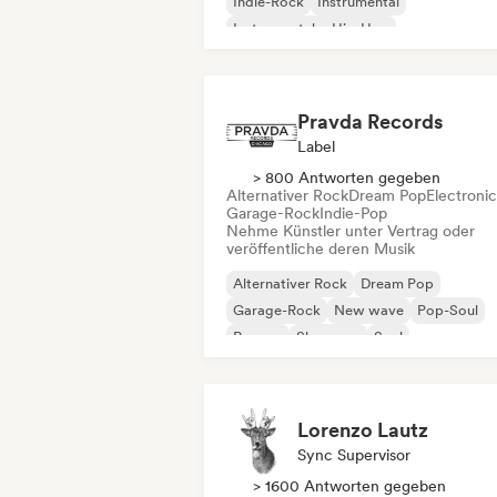
Indie-Rock
Instrumental
Instrumentaler Hip-Hop
Internationaler Rap
Rap auf Englisch
Pravda Records
Label
> 800 Antworten gegeben
Alternativer Rock
Dream Pop
Electroni
Garage-Rock
Indie-Pop
Nehme Künstler unter Vertrag oder
veröffentliche deren Musik
Alternativer Rock
Dream Pop
Garage-Rock
New wave
Pop-Soul
Reggae
Shoegaze
Soul
Lorenzo Lautz
Sync Supervisor
> 1600 Antworten gegeben