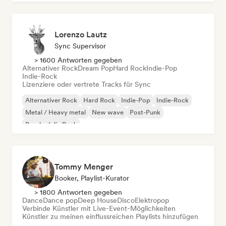
Lorenzo Lautz
Sync Supervisor
> 1600 Antworten gegeben
Alternativer Rock
Dream Pop
Hard Rock
Indie-Pop
Indie-Rock
Lizenziere oder vertrete Tracks für Sync
Alternativer Rock
Hard Rock
Indie-Pop
Indie-Rock
Metal / Heavy metal
New wave
Post-Punk
Psychedelic Rock
Tommy Menger
Booker, Playlist-Kurator
> 1800 Antworten gegeben
Dance
Dance pop
Deep House
Disco
Elektropop
Verbinde Künstler mit Live-Event-Möglichkeiten
Künstler zu meinen einflussreichen Playlists hinzufügen