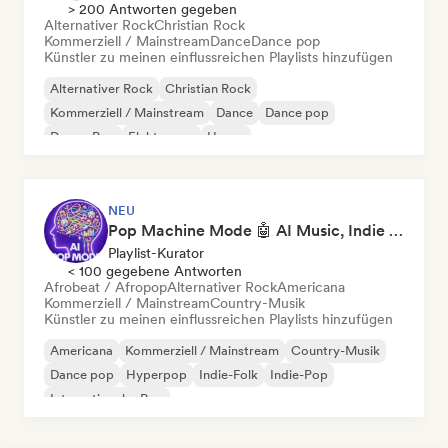
> 200 Antworten gegeben
Alternativer Rock
Christian Rock
Kommerziell / Mainstream
Dance
Dance pop
Künstler zu meinen einflussreichen Playlists hinzufügen
Alternativer Rock
Christian Rock
Kommerziell / Mainstream
Dance
Dance pop
Dream Pop
Elektropop
House
NEU
Pop Machine Mode 🤖 AI Music, Indie Pop & Dream Pop
Playlist-Kurator
< 100 gegebene Antworten
Afrobeat / Afropop
Alternativer Rock
Americana
Kommerziell / Mainstream
Country-Musik
Künstler zu meinen einflussreichen Playlists hinzufügen
Americana
Kommerziell / Mainstream
Country-Musik
Dance pop
Hyperpop
Indie-Folk
Indie-Pop
Internationaler Pop