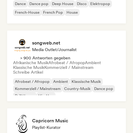
Dance
Dance pop
Deep House
Disco
Elektropop
French-House
French Pop
House
songweb.net
Media Outlet/Journalist
> 900 Antworten gegeben
Afrikanische Musik
Afrobeat / Afropop
Ambient
Klassische Musik
Kommerziell / Mainstream
Schreibe Artikel
Afrobeat / Afropop
Ambient
Klassische Musik
Kommerziell / Mainstream
Country-Musik
Dance pop
Drill/Jersey
Hip-Hop
Capricorn Music
Playlist-Kurator