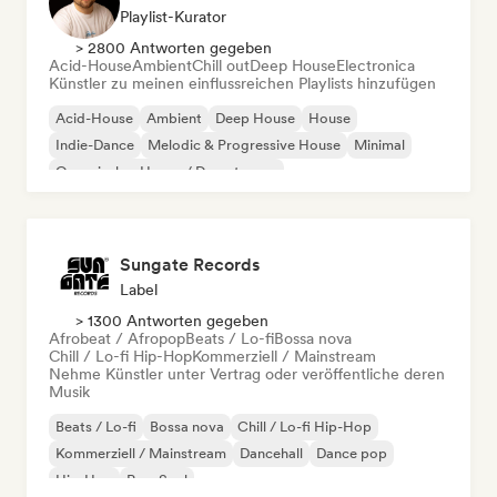
Playlist-Kurator
> 2800 Antworten gegeben
Acid-House
Ambient
Chill out
Deep House
Electronica
Künstler zu meinen einflussreichen Playlists hinzufügen
Acid-House
Ambient
Deep House
House
Indie-Dance
Melodic & Progressive House
Minimal
Organischer House / Downtempo
Sungate Records
Label
> 1300 Antworten gegeben
Afrobeat / Afropop
Beats / Lo-fi
Bossa nova
Chill / Lo-fi Hip-Hop
Kommerziell / Mainstream
Nehme Künstler unter Vertrag oder veröffentliche deren
Musik
Beats / Lo-fi
Bossa nova
Chill / Lo-fi Hip-Hop
Kommerziell / Mainstream
Dancehall
Dance pop
Hip-Hop
Pop-Soul