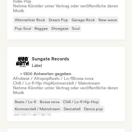
Indie-Pop
Nehme Künstler unter Vertrag oder veröffentliche deren
Musik
Alternativer Rock
Dream Pop
Garage-Rock
New wave
Pop-Soul
Reggae
Shoegaze
Soul
Sungate Records
Label
> 1300 Antworten gegeben
Afrobeat / Afropop
Beats / Lo-fi
Bossa nova
Chill / Lo-fi Hip-Hop
Kommerziell / Mainstream
Nehme Künstler unter Vertrag oder veröffentliche deren
Musik
Beats / Lo-fi
Bossa nova
Chill / Lo-fi Hip-Hop
Kommerziell / Mainstream
Dancehall
Dance pop
Hip-Hop
Pop-Soul