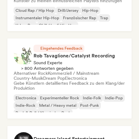
Künstler zu meinen einflussreichen Playlists hinzufügen
Cloud Rap / Hip Hop
Drill/Jersey
Hip-Hop
Instrumentaler Hip-Hop
Französischer Rap
Trap
Urban Pop
Chill / Lo-fi Hip-Hop
Eingehendes Feedback
Rob Tavaglione/Catalyst Recording
Sound Experte
> 800 Antworten gegeben
Alternativer Rock
Kommerziell / Mainstream
Country-Musik
Dream Pop
Electronica
Gebe Künstlern detailliertes Feedback zu dem Klang/der
Produktion
Electronica
Experimenteller Rock
Indie-Folk
Indie-Pop
Indie-Rock
Metal / Heavy metal
Post-Punk
Rock & Roll / Klassischer Rock
Dreamers Island Entertainment