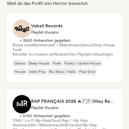
Weil du das Profil von Héctor besuchst.
Vokall Records
Playlist-Kurator
> 3500 Antworten gegeben
Bossa nova
Kommerziell / Mainstream
Dance
Deep House
Funk
Künstler zu meinen einflussreichen Playlists hinzufügen
Dance
Deep House
Funk
Funky / Jackin House
House
Indie-Pop
Nu-disco / Italo
Pop-Soul
RAP FRANÇAIS 2026 🔥🇫🇷 (Way Records)
Playlist-Kurator
> 5700 Antworten gegeben
Chill / Lo-fi Hip-Hop
Cloud Rap / Hip Hop
Kommerziell / Mainstream
Drill/Jersey
Hip-Hop