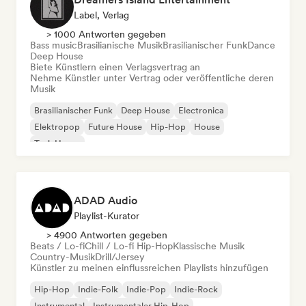
Label, Verlag
> 1000 Antworten gegeben
Bass music
Brasilianische Musik
Brasilianischer Funk
Dance
Deep House
Biete Künstlern einen Verlagsvertrag an
Nehme Künstler unter Vertrag oder veröffentliche deren
Musik
Brasilianischer Funk
Deep House
Electronica
Elektropop
Future House
Hip-Hop
House
Tech House
ADAD Audio
Playlist-Kurator
> 4900 Antworten gegeben
Beats / Lo-fi
Chill / Lo-fi Hip-Hop
Klassische Musik
Country-Musik
Drill/Jersey
Künstler zu meinen einflussreichen Playlists hinzufügen
Hip-Hop
Indie-Folk
Indie-Pop
Indie-Rock
Instrumental
Instrumentaler Hip-Hop