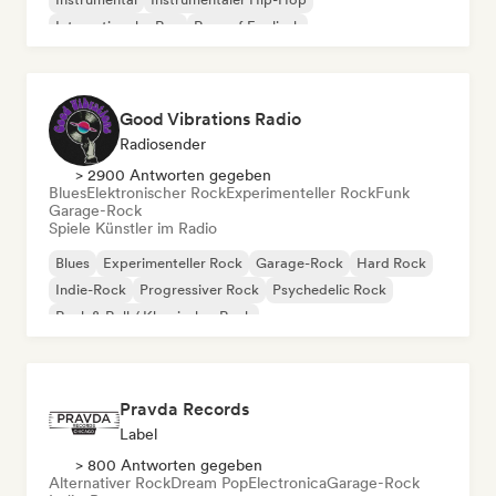
Internationaler Rap
Rap auf Englisch
Good Vibrations Radio
Radiosender
> 2900 Antworten gegeben
Blues
Elektronischer Rock
Experimenteller Rock
Funk
Garage-Rock
Spiele Künstler im Radio
Blues
Experimenteller Rock
Garage-Rock
Hard Rock
Indie-Rock
Progressiver Rock
Psychedelic Rock
Rock & Roll / Klassischer Rock
Pravda Records
Label
> 800 Antworten gegeben
Alternativer Rock
Dream Pop
Electronica
Garage-Rock