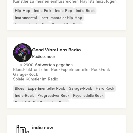
Künstler zu meinen einflussreichen Playlists hinzufügen
Hip-Hop
Indie-Folk
Indie-Pop
Indie-Rock
Instrumental
Instrumentaler Hip-Hop
Internationaler Rap
Rap auf Englisch
Good Vibrations Radio
Radiosender
> 2900 Antworten gegeben
Blues
Elektronischer Rock
Experimenteller Rock
Funk
Garage-Rock
Spiele Künstler im Radio
Blues
Experimenteller Rock
Garage-Rock
Hard Rock
Indie-Rock
Progressiver Rock
Psychedelic Rock
Rock & Roll / Klassischer Rock
indie now