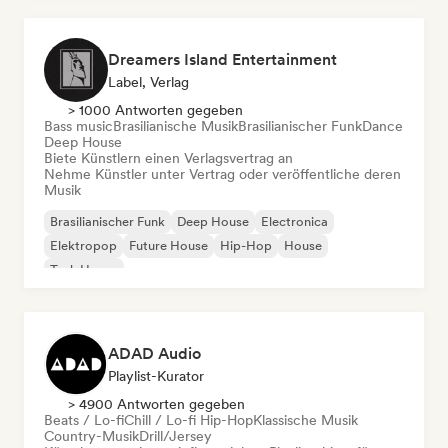
Dreamers Island Entertainment
Label, Verlag
> 1000 Antworten gegeben
Bass music
Brasilianische Musik
Brasilianischer Funk
Dance
Deep House
Biete Künstlern einen Verlagsvertrag an
Nehme Künstler unter Vertrag oder veröffentliche deren
Musik
Brasilianischer Funk
Deep House
Electronica
Elektropop
Future House
Hip-Hop
House
Tech House
ADAD Audio
Playlist-Kurator
> 4900 Antworten gegeben
Beats / Lo-fi
Chill / Lo-fi Hip-Hop
Klassische Musik
Country-Musik
Drill/Jersey