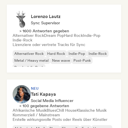
Lorenzo Lautz
Sync Supervisor
> 1600 Antworten gegeben
Alternativer Rock
Dream Pop
Hard Rock
Indie-Pop
Indie-Rock
Lizenziere oder vertrete Tracks für Sync
Alternativer Rock
Hard Rock
Indie-Pop
Indie-Rock
Metal / Heavy metal
New wave
Post-Punk
Psychedelic Rock
NEU
Tati Kapaya
Social Media Influencer
< 100 gegebene Antworten
Afrikanische Musik
Blues
Chill House
Klassische Musik
Kommerziell / Mainstream
Erstelle wirkungsvolle Posts oder Reels über Künstler