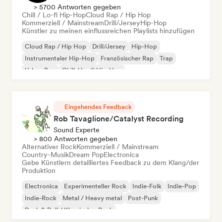
> 5700 Antworten gegeben
Chill / Lo-fi Hip-Hop
Cloud Rap / Hip Hop
Kommerziell / Mainstream
Drill/Jersey
Hip-Hop
Künstler zu meinen einflussreichen Playlists hinzufügen
Cloud Rap / Hip Hop
Drill/Jersey
Hip-Hop
Instrumentaler Hip-Hop
Französischer Rap
Trap
Urban Pop
Chill / Lo-fi Hip-Hop
Eingehendes Feedback
Rob Tavaglione/Catalyst Recording
Sound Experte
> 800 Antworten gegeben
Alternativer Rock
Kommerziell / Mainstream
Country-Musik
Dream Pop
Electronica
Gebe Künstlern detailliertes Feedback zu dem Klang/der
Produktion
Electronica
Experimenteller Rock
Indie-Folk
Indie-Pop
Indie-Rock
Metal / Heavy metal
Post-Punk
Rock & Roll / Klassischer Rock