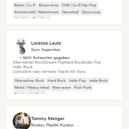
Beats / Lo-fi
Bossa nova
Chill / Lo-fi Hip-Hop
Kommerziell / Mainstream
Dancehall
Dance pop
Hip-Hop
Pop-Soul
Lorenzo Lautz
Sync Supervisor
> 1600 Antworten gegeben
Alternativer Rock
Dream Pop
Hard Rock
Indie-Pop
Indie-Rock
Lizenziere oder vertrete Tracks für Sync
Alternativer Rock
Hard Rock
Indie-Pop
Indie-Rock
Metal / Heavy metal
New wave
Post-Punk
Psychedelic Rock
Tommy Menger
Booker, Playlist-Kurator