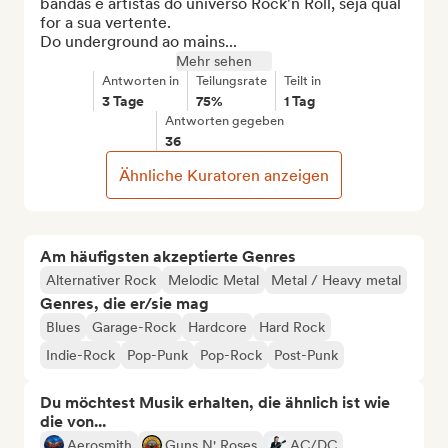
bandas e artistas do universo Rock'n Roll, seja qual 
for a sua vertente.

Do underground ao mains...
Mehr sehen
Antworten in
Teilungsrate
Teilt in
3 Tage
75%
1 Tag
Antworten gegeben
36
Ähnliche Kuratoren anzeigen
Am häufigsten akzeptierte Genres
Alternativer Rock
Melodic Metal
Metal / Heavy metal
Genres, die er/sie mag
Blues
Garage-Rock
Hardcore
Hard Rock
Indie-Rock
Pop-Punk
Pop-Rock
Post-Punk
Du möchtest Musik erhalten, die ähnlich ist wie
die von...
Aerosmith
Guns N' Roses
AC/DC