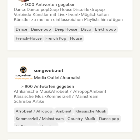
> 1800 Antworten gegeben
Dance
Dance pop
Deep House
Disco
Elektropop
Verbinde Künstler mit Live-Event-Möglichkeiten
Künstler zu meinen einflussreichen Playlists hinzufügen
Dance
Dance pop
Deep House
Disco
Elektropop
French-House
French Pop
House
songweb.net
Media Outlet/Journalist
> 900 Antworten gegeben
Afrikanische Musik
Afrobeat / Afropop
Ambient
Klassische Musik
Kommerziell / Mainstream
Schreibe Artikel
Afrobeat / Afropop
Ambient
Klassische Musik
Kommerziell / Mainstream
Country-Musik
Dance pop
Drill/Jersey
Hip-Hop