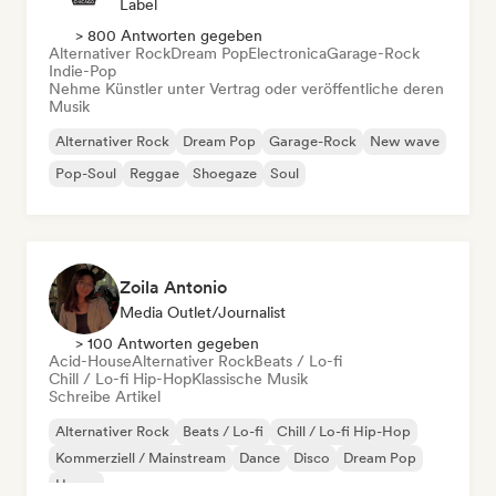
Label
> 800 Antworten gegeben
Alternativer Rock
Dream Pop
Electronica
Garage-Rock
Indie-Pop
Nehme Künstler unter Vertrag oder veröffentliche deren
Musik
Alternativer Rock
Dream Pop
Garage-Rock
New wave
Pop-Soul
Reggae
Shoegaze
Soul
Zoila Antonio
Media Outlet/Journalist
> 100 Antworten gegeben
Acid-House
Alternativer Rock
Beats / Lo-fi
Chill / Lo-fi Hip-Hop
Klassische Musik
Schreibe Artikel
Alternativer Rock
Beats / Lo-fi
Chill / Lo-fi Hip-Hop
Kommerziell / Mainstream
Dance
Disco
Dream Pop
House