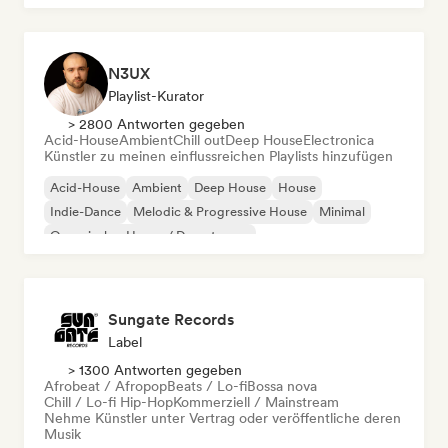
N3UX
Playlist-Kurator
> 2800 Antworten gegeben
Acid-House
Ambient
Chill out
Deep House
Electronica
Künstler zu meinen einflussreichen Playlists hinzufügen
Acid-House
Ambient
Deep House
House
Indie-Dance
Melodic & Progressive House
Minimal
Organischer House / Downtempo
Sungate Records
Label
> 1300 Antworten gegeben
Afrobeat / Afropop
Beats / Lo-fi
Bossa nova
Chill / Lo-fi Hip-Hop
Kommerziell / Mainstream
Nehme Künstler unter Vertrag oder veröffentliche deren
Musik