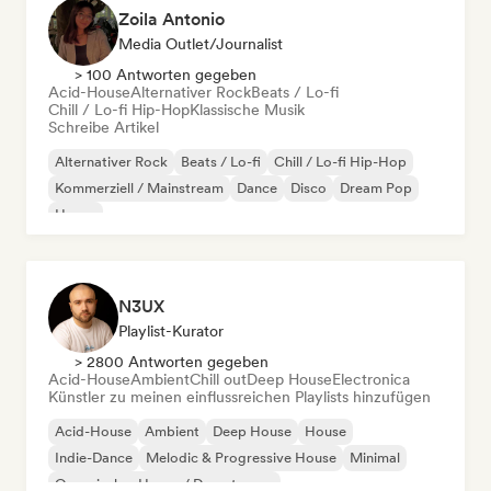
Zoila Antonio
Media Outlet/Journalist
> 100 Antworten gegeben
Acid-House
Alternativer Rock
Beats / Lo-fi
Chill / Lo-fi Hip-Hop
Klassische Musik
Schreibe Artikel
Alternativer Rock
Beats / Lo-fi
Chill / Lo-fi Hip-Hop
Kommerziell / Mainstream
Dance
Disco
Dream Pop
House
N3UX
Playlist-Kurator
> 2800 Antworten gegeben
Acid-House
Ambient
Chill out
Deep House
Electronica
Künstler zu meinen einflussreichen Playlists hinzufügen
Acid-House
Ambient
Deep House
House
Indie-Dance
Melodic & Progressive House
Minimal
Organischer House / Downtempo