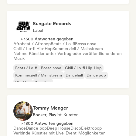
Sungate Records
Label
> 1300 Antworten gegeben
Afrobeat / Afropop
Beats / Lo-fi
Bossa nova
Chill / Lo-fi Hip-Hop
Kommerziell / Mainstream
Nehme Künstler unter Vertrag oder veröffentliche deren
Musik
Beats / Lo-fi
Bossa nova
Chill / Lo-fi Hip-Hop
Kommerziell / Mainstream
Dancehall
Dance pop
Hip-Hop
Pop-Soul
Tommy Menger
Booker, Playlist-Kurator
> 1800 Antworten gegeben
Dance
Dance pop
Deep House
Disco
Elektropop
Verbinde Künstler mit Live-Event-Möglichkeiten