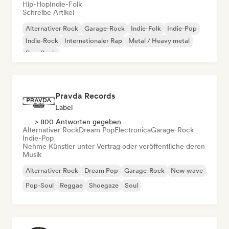
Hip-Hop
Indie-Folk
Schreibe Artikel
Alternativer Rock
Garage-Rock
Indie-Folk
Indie-Pop
Indie-Rock
Internationaler Rap
Metal / Heavy metal
Pop-Rock
Pravda Records
Label
> 800 Antworten gegeben
Alternativer Rock
Dream Pop
Electronica
Garage-Rock
Indie-Pop
Nehme Künstler unter Vertrag oder veröffentliche deren
Musik
Alternativer Rock
Dream Pop
Garage-Rock
New wave
Pop-Soul
Reggae
Shoegaze
Soul