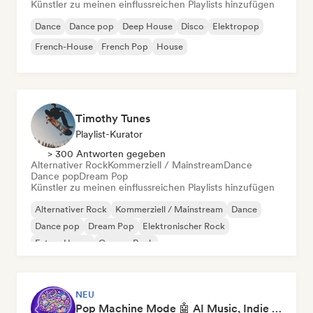
Künstler zu meinen einflussreichen Playlists hinzufügen
Dance
Dance pop
Deep House
Disco
Elektropop
French-House
French Pop
House
Timothy Tunes
Playlist-Kurator
> 300 Antworten gegeben
Alternativer Rock
Kommerziell / Mainstream
Dance
Dance pop
Dream Pop
Künstler zu meinen einflussreichen Playlists hinzufügen
Alternativer Rock
Kommerziell / Mainstream
Dance
Dance pop
Dream Pop
Elektronischer Rock
Future House
Garage-Rock
NEU
Pop Machine Mode 🤖 AI Music, Indie Pop & Dream Pop