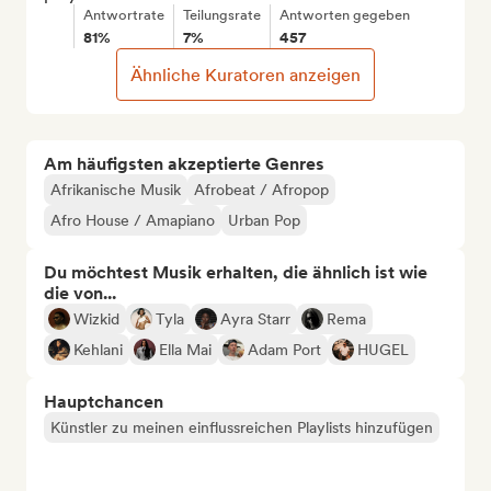
Antwortrate
Teilungsrate
Antworten gegeben
81%
7%
457
Ähnliche Kuratoren anzeigen
Am häufigsten akzeptierte Genres
Afrikanische Musik
Afrobeat / Afropop
Afro House / Amapiano
Urban Pop
Du möchtest Musik erhalten, die ähnlich ist wie
die von...
Wizkid
Tyla
Ayra Starr
Rema
Kehlani
Ella Mai
Adam Port
HUGEL
Hauptchancen
Künstler zu meinen einflussreichen Playlists hinzufügen