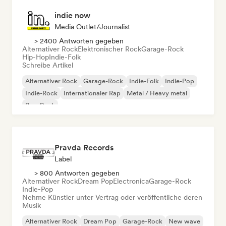
indie now
Media Outlet/Journalist
> 2400 Antworten gegeben
Alternativer Rock
Elektronischer Rock
Garage-Rock
Hip-Hop
Indie-Folk
Schreibe Artikel
Alternativer Rock
Garage-Rock
Indie-Folk
Indie-Pop
Indie-Rock
Internationaler Rap
Metal / Heavy metal
Pop-Rock
Pravda Records
Label
> 800 Antworten gegeben
Alternativer Rock
Dream Pop
Electronica
Garage-Rock
Indie-Pop
Nehme Künstler unter Vertrag oder veröffentliche deren
Musik
Alternativer Rock
Dream Pop
Garage-Rock
New wave