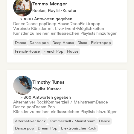
Tommy Menger
Booker, Playlist-Kurator
> 1800 Antworten gegeben
Dance
Dance pop
Deep House
Disco
Elektropop
Verbinde Künstler mit Live-Event-Möglichkeiten
Künstler zu meinen einflussreichen Playlists hinzufügen
Dance
Dance pop
Deep House
Disco
Elektropop
French-House
French Pop
House
Timothy Tunes
Playlist-Kurator
> 300 Antworten gegeben
Alternativer Rock
Kommerziell / Mainstream
Dance
Dance pop
Dream Pop
Künstler zu meinen einflussreichen Playlists hinzufügen
Alternativer Rock
Kommerziell / Mainstream
Dance
Dance pop
Dream Pop
Elektronischer Rock