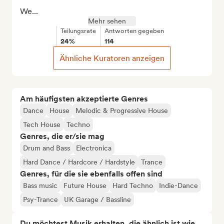
We...
Mehr sehen
Teilungsrate
Antworten gegeben
24%
114
Ähnliche Kuratoren anzeigen
Am häufigsten akzeptierte Genres
Dance
House
Melodic & Progressive House
Tech House
Techno
Genres, die er/sie mag
Drum and Bass
Electronica
Hard Dance / Hardcore / Hardstyle
Trance
Genres, für die sie ebenfalls offen sind
Bass music
Future House
Hard Techno
Indie-Dance
Psy-Trance
UK Garage / Bassline
Du möchtest Musik erhalten, die ähnlich ist wie