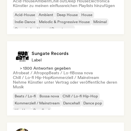
Acid-House
Ambient
Chill out
Deep House
Electronica
Künstler zu meinen einflussreichen Playlists hinzufügen
Acid-House
Ambient
Deep House
House
Indie-Dance
Melodic & Progressive House
Minimal
Organischer House / Downtempo
Sungate Records
Label
> 1300 Antworten gegeben
Afrobeat / Afropop
Beats / Lo-fi
Bossa nova
Chill / Lo-fi Hip-Hop
Kommerziell / Mainstream
Nehme Künstler unter Vertrag oder veröffentliche deren
Musik
Beats / Lo-fi
Bossa nova
Chill / Lo-fi Hip-Hop
Kommerziell / Mainstream
Dancehall
Dance pop
Hip-Hop
Pop-Soul