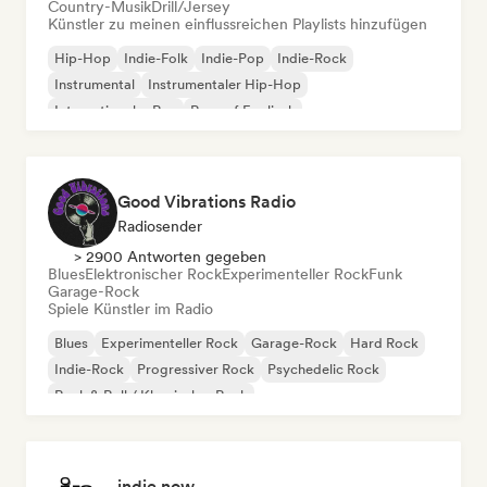
Country-Musik
Drill/Jersey
Künstler zu meinen einflussreichen Playlists hinzufügen
Hip-Hop
Indie-Folk
Indie-Pop
Indie-Rock
Instrumental
Instrumentaler Hip-Hop
Internationaler Rap
Rap auf Englisch
Good Vibrations Radio
Radiosender
> 2900 Antworten gegeben
Blues
Elektronischer Rock
Experimenteller Rock
Funk
Garage-Rock
Spiele Künstler im Radio
Blues
Experimenteller Rock
Garage-Rock
Hard Rock
Indie-Rock
Progressiver Rock
Psychedelic Rock
Rock & Roll / Klassischer Rock
indie now