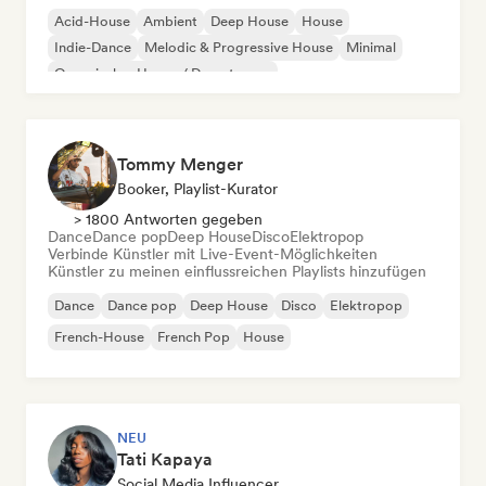
Acid-House
Ambient
Deep House
House
Indie-Dance
Melodic & Progressive House
Minimal
Organischer House / Downtempo
Tommy Menger
Booker, Playlist-Kurator
> 1800 Antworten gegeben
Dance
Dance pop
Deep House
Disco
Elektropop
Verbinde Künstler mit Live-Event-Möglichkeiten
Künstler zu meinen einflussreichen Playlists hinzufügen
Dance
Dance pop
Deep House
Disco
Elektropop
French-House
French Pop
House
NEU
Tati Kapaya
Social Media Influencer