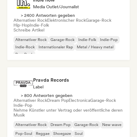
Media Outlet/Journalist
> 2400 Antworten gegeben
Alternativer Rock
Elektronischer Rock
Garage-Rock
Hip-Hop
Indie-Folk
Schreibe Artikel
Alternativer Rock
Garage-Rock
Indie-Folk
Indie-Pop
Indie-Rock
Internationaler Rap
Metal / Heavy metal
Pop-Rock
Pravda Records
Label
> 800 Antworten gegeben
Alternativer Rock
Dream Pop
Electronica
Garage-Rock
Indie-Pop
Nehme Künstler unter Vertrag oder veröffentliche deren
Musik
Alternativer Rock
Dream Pop
Garage-Rock
New wave
Pop-Soul
Reggae
Shoegaze
Soul