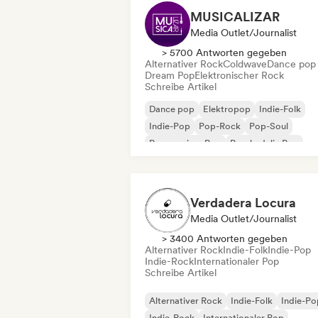
MUSICALIZAR
Media Outlet/Journalist
> 5700 Antworten gegeben
Alternativer Rock
Coldwave
Dance pop
Dream Pop
Elektronischer Rock
Schreibe Artikel
Dance pop
Elektropop
Indie-Folk
Indie-Pop
Pop-Rock
Pop-Soul
Progressiver Pop
Psychedelic Pop
Verdadera Locura
Media Outlet/Journalist
> 3400 Antworten gegeben
Alternativer Rock
Indie-Folk
Indie-Pop
Indie-Rock
Internationaler Pop
Schreibe Artikel
Alternativer Rock
Indie-Folk
Indie-Po
Indie-Rock
Internationaler Pop