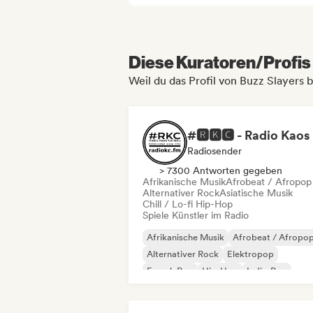
Diese Kuratoren/Profis 
Weil du das Profil von Buzz Slayers 
#
Radiosender
> 7300 Antworten gegeben
Afrikanische Musik
Afrobeat / Afropop
Alternativer Rock
Asiatische Musik
Chill / Lo-fi Hip-Hop
Spiele Künstler im Radio
Afrikanische Musik
Afrobeat / Afropo
Alternativer Rock
Elektropop
French Pop
Hip-Hop
Indie-Pop
Internationaler Pop