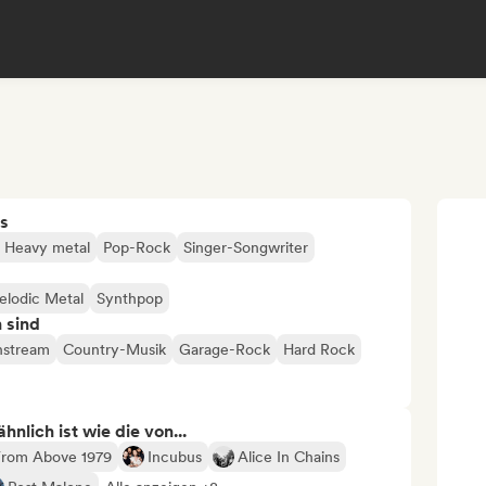
s
/ Heavy metal
Pop-Rock
Singer-Songwriter
lodic Metal
Synthpop
n sind
nstream
Country-Musik
Garage-Rock
Hard Rock
nlich ist wie die von...
From Above 1979
Incubus
Alice In Chains