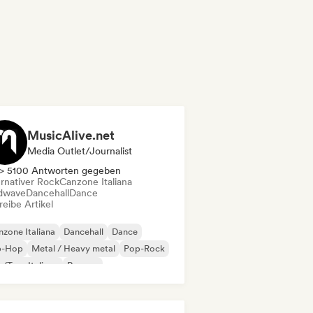
MusicAlive.net
Media Outlet/Journalist
> 5100 Antworten gegeben
ernativer Rock
Canzone Italiana
dwave
Dancehall
Dance
eibe Artikel
zone Italiana
Dancehall
Dance
p-Hop
Metal / Heavy metal
Pop-Rock
/Trap Italiano
Reggae