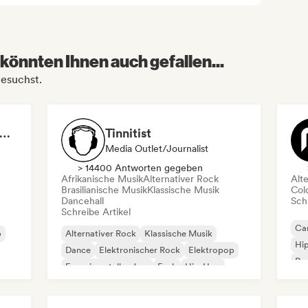
könnten Ihnen auch gefallen...
besuchst.
🆁🅺🅲 - Radio Kaos Caribou
Tinnitist
Media Outlet/Journalist
> 14400 Antworten gegeben
Afrikanische Musik
Alternativer Rock
Alt
Brasilianische Musik
Klassische Musik
Col
Dancehall
Schr
Schreibe Artikel
Can
p
Alternativer Rock
Klassische Musik
Hi
Dance
Elektronischer Rock
Elektropop
Rap
Experimenteller Jazz
Funk
Hip-Hop