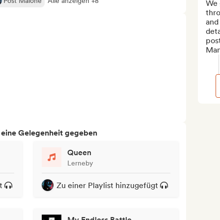
Post Malone
Alle anzeigen +8
We g
thro
and 
deta
post
Man
h eine Gelegenheit gegeben
Queen
Lerneby
t
Zu einer Playlist hinzugefügt
My Endless Battle