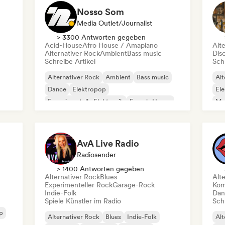
Nosso Som
Media Outlet/Journalist
> 3300 Antworten gegeben
Acid-House
Afro House / Amapiano
Alt
Alternativer Rock
Ambient
Bass music
Dis
Schreibe Artikel
Schr
Alternativer Rock
Ambient
Bass music
Alt
Dance
Elektropop
El
Experimentelle Elektronik
French-House
Me
Indie-Folk
Ne
AvA Live Radio
Radiosender
> 1400 Antworten gegeben
Alternativer Rock
Blues
Alt
Experimenteller Rock
Garage-Rock
Kom
Indie-Folk
Dan
Spiele Künstler im Radio
Schr
p
Alternativer Rock
Blues
Indie-Folk
Alt