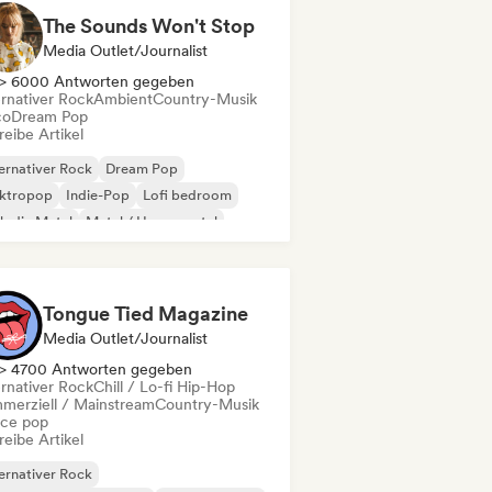
The Sounds Won't Stop
Media Outlet/Journalist
> 6000 Antworten gegeben
ernativer Rock
Ambient
Country-Musik
co
Dream Pop
eibe Artikel
ernativer Rock
Dream Pop
ektropop
Indie-Pop
Lofi bedroom
lodic Metal
Metal / Heavy metal
w wave
Tongue Tied Magazine
Media Outlet/Journalist
> 4700 Antworten gegeben
ernativer Rock
Chill / Lo-fi Hip-Hop
merziell / Mainstream
Country-Musik
ce pop
eibe Artikel
ernativer Rock