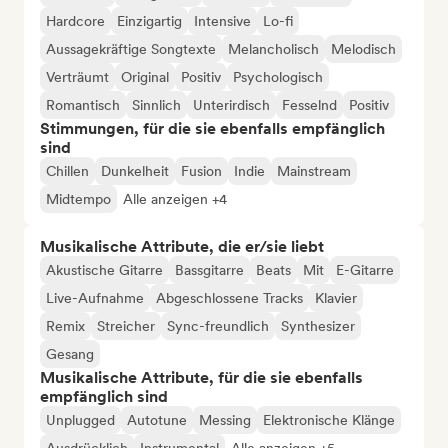
Hardcore
Einzigartig
Intensive
Lo-fi
Aussagekräftige Songtexte
Melancholisch
Melodisch
Verträumt
Original
Positiv
Psychologisch
Romantisch
Sinnlich
Unterirdisch
Fesselnd
Positiv
Stimmungen, für die sie ebenfalls empfänglich
sind
Chillen
Dunkelheit
Fusion
Indie
Mainstream
Midtempo
Alle anzeigen +4
Musikalische Attribute, die er/sie liebt
Akustische Gitarre
Bassgitarre
Beats
Mit
E-Gitarre
Live-Aufnahme
Abgeschlossene Tracks
Klavier
Remix
Streicher
Sync-freundlich
Synthesizer
Gesang
Musikalische Attribute, für die sie ebenfalls
empfänglich sind
Unplugged
Autotune
Messing
Elektronische Klänge