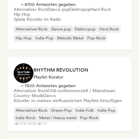
> 4700 Antworten gegeben
Alternativer Rock
Dance pop
Elektropop
Hard Rock
Hip-Hop
Spiele Künstler im Radio
Alternativer Rock
Dance pop
Elektropop
Hard Rock
Hip-Hop
Indie-Pop
Melodic Metal
Pop-Rock
RHYTHM REVOLUTION
Playlist-Kurator
> 7500 Antworten gegeben
Alternativer Rock
Chill out
Kommerziell / Mainstream
Country-Musik
Dance
Künstler zu meinen einflussreichen Playlists hinzufügen
Alternativer Rock
Dream Pop
Indie-Folk
Indie-Pop
Indie-Rock
Metal / Heavy metal
Pop-Rock
Psychedelic Pop