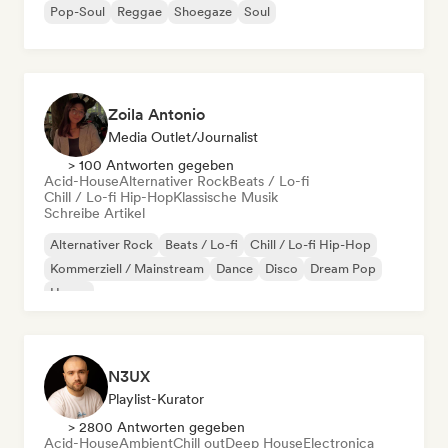
Pop-Soul
Reggae
Shoegaze
Soul
Zoila Antonio
Media Outlet/Journalist
> 100 Antworten gegeben
Acid-House
Alternativer Rock
Beats / Lo-fi
Chill / Lo-fi Hip-Hop
Klassische Musik
Schreibe Artikel
Alternativer Rock
Beats / Lo-fi
Chill / Lo-fi Hip-Hop
Kommerziell / Mainstream
Dance
Disco
Dream Pop
House
N3UX
Playlist-Kurator
> 2800 Antworten gegeben
Acid-House
Ambient
Chill out
Deep House
Electronica