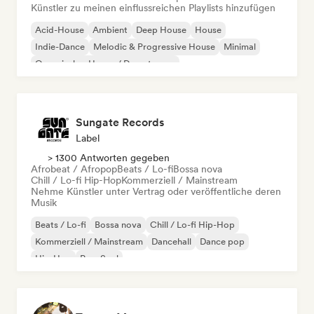
Künstler zu meinen einflussreichen Playlists hinzufügen
Acid-House
Ambient
Deep House
House
Indie-Dance
Melodic & Progressive House
Minimal
Organischer House / Downtempo
Sungate Records
Label
> 1300 Antworten gegeben
Afrobeat / Afropop
Beats / Lo-fi
Bossa nova
Chill / Lo-fi Hip-Hop
Kommerziell / Mainstream
Nehme Künstler unter Vertrag oder veröffentliche deren
Musik
Beats / Lo-fi
Bossa nova
Chill / Lo-fi Hip-Hop
Kommerziell / Mainstream
Dancehall
Dance pop
Hip-Hop
Pop-Soul