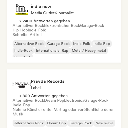
indie now
Media Outlet/Journalist
> 2400 Antworten gegeben
Alternativer Rock
Elektronischer Rock
Garage-Rock
Hip-Hop
Indie-Folk
Schreibe Artikel
Alternativer Rock
Garage-Rock
Indie-Folk
Indie-Pop
Indie-Rock
Internationaler Rap
Metal / Heavy metal
Pop-Rock
Pravda Records
Label
> 800 Antworten gegeben
Alternativer Rock
Dream Pop
Electronica
Garage-Rock
Indie-Pop
Nehme Künstler unter Vertrag oder veröffentliche deren
Musik
Alternativer Rock
Dream Pop
Garage-Rock
New wave