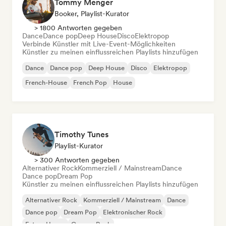
Tommy Menger
Booker, Playlist-Kurator
> 1800 Antworten gegeben
Dance
Dance pop
Deep House
Disco
Elektropop
Verbinde Künstler mit Live-Event-Möglichkeiten
Künstler zu meinen einflussreichen Playlists hinzufügen
Dance
Dance pop
Deep House
Disco
Elektropop
French-House
French Pop
House
Timothy Tunes
Playlist-Kurator
> 300 Antworten gegeben
Alternativer Rock
Kommerziell / Mainstream
Dance
Dance pop
Dream Pop
Künstler zu meinen einflussreichen Playlists hinzufügen
Alternativer Rock
Kommerziell / Mainstream
Dance
Dance pop
Dream Pop
Elektronischer Rock
Future House
Garage-Rock