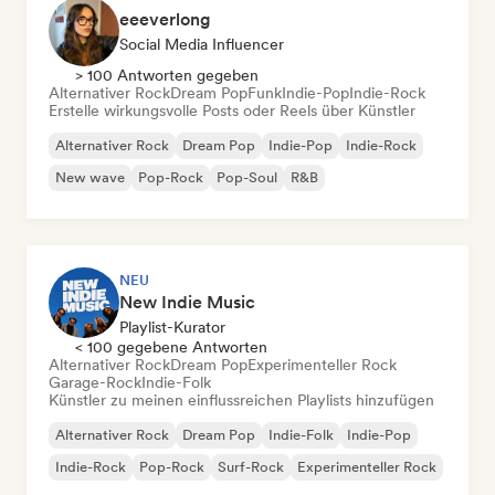
eeeverlong
Social Media Influencer
> 100 Antworten gegeben
Alternativer Rock
Dream Pop
Funk
Indie-Pop
Indie-Rock
Erstelle wirkungsvolle Posts oder Reels über Künstler
Alternativer Rock
Dream Pop
Indie-Pop
Indie-Rock
New wave
Pop-Rock
Pop-Soul
R&B
NEU
New Indie Music
Playlist-Kurator
< 100 gegebene Antworten
Alternativer Rock
Dream Pop
Experimenteller Rock
Garage-Rock
Indie-Folk
Künstler zu meinen einflussreichen Playlists hinzufügen
Alternativer Rock
Dream Pop
Indie-Folk
Indie-Pop
Indie-Rock
Pop-Rock
Surf-Rock
Experimenteller Rock