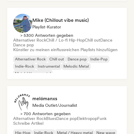
Mike (Chillout vibe music)
Playlist-Kurator
> 5300 Antworten gegeben
Alternativer Rock
Chill / Lo-fi Hip-Hop
Chill out
Dance
Dance pop
Künstler zu meinen einflussreichen Playlists hinzufügen
Alternativer Rock
Chill out
Dance pop
Indie-Pop
Indie-Rock
Instrumental
Melodic Metal
Metal / Heavy metal
melómanxs
Media Outlet/Journalist
> 700 Antworten gegeben
Alternativer Rock
Blues
Dance pop
Elektropop
Funk
Schreibe Artikel
Hip-Hop
Indie-Rock
Metal / Heavy metal
New wave