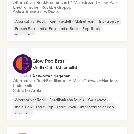
Alternativer Rock
Kommerziell / Mainstream
Dream Pop
Elektronischer Rock
Elektropop
Spiele Künstler im Radio
Alternativer Rock
Kommerziell / Mainstream
Elektropop
French Pop
Indie-Pop
Indie-Rock
Pop-Rock
Dream Pop
Glow Pop Brasil
Media Outlet/Journalist
> 700 Antworten gegeben
Alternativer Rock
Brasilianische Musik
Coldwave
Hardcore
Indie-Folk
Schreibe Artikel
Alternativer Rock
Brasilianische Musik
Coldwave
Indie-Folk
Indie-Pop
Indie-Rock
Internationaler Pop
Latin Pop