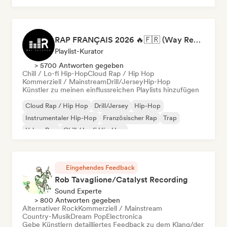
RAP FRANÇAIS 2026 🔥🇫🇷 (Way Records)
Playlist-Kurator
> 5700 Antworten gegeben
Chill / Lo-fi Hip-Hop
Cloud Rap / Hip Hop
Kommerziell / Mainstream
Drill/Jersey
Hip-Hop
Künstler zu meinen einflussreichen Playlists hinzufügen
Cloud Rap / Hip Hop
Drill/Jersey
Hip-Hop
Instrumentaler Hip-Hop
Französischer Rap
Trap
Urban Pop
Chill / Lo-fi Hip-Hop
Eingehendes Feedback
Rob Tavaglione/Catalyst Recording
Sound Experte
> 800 Antworten gegeben
Alternativer Rock
Kommerziell / Mainstream
Country-Musik
Dream Pop
Electronica
Gebe Künstlern detailliertes Feedback zu dem Klang/der