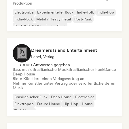
Produktion
Electronica
Experimenteller Rock
Indie-Folk
Indie-Pop
Indie-Rock
Metal / Heavy metal
Post-Punk
Rock & Roll / Klassischer Rock
Dreamers Island Entertainment
Label, Verlag
> 1000 Antworten gegeben
Bass music
Brasilianische Musik
Brasilianischer Funk
Dance
Deep House
Biete Künstlern einen Verlagsvertrag an
Nehme Künstler unter Vertrag oder veröffentliche deren
Musik
Brasilianischer Funk
Deep House
Electronica
Elektropop
Future House
Hip-Hop
House
Tech House