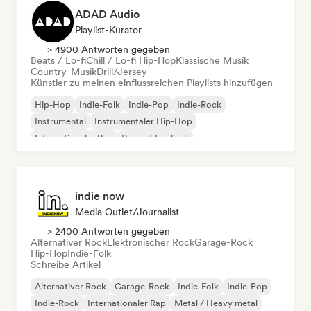
ADAD Audio
Playlist-Kurator
> 4900 Antworten gegeben
Beats / Lo-fi
Chill / Lo-fi Hip-Hop
Klassische Musik
Country-Musik
Drill/Jersey
Künstler zu meinen einflussreichen Playlists hinzufügen
Hip-Hop
Indie-Folk
Indie-Pop
Indie-Rock
Instrumental
Instrumentaler Hip-Hop
Internationaler Rap
Rap auf Englisch
indie now
Media Outlet/Journalist
> 2400 Antworten gegeben
Alternativer Rock
Elektronischer Rock
Garage-Rock
Hip-Hop
Indie-Folk
Schreibe Artikel
Alternativer Rock
Garage-Rock
Indie-Folk
Indie-Pop
Indie-Rock
Internationaler Rap
Metal / Heavy metal