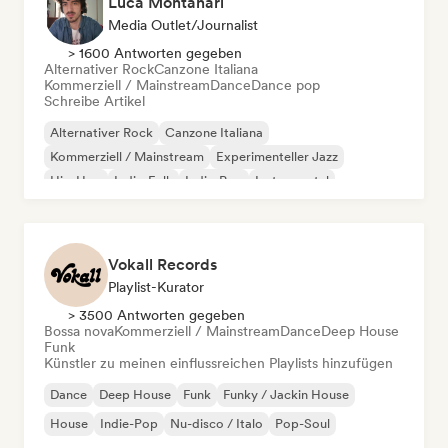
Luca Montanari
Media Outlet/Journalist
> 1600 Antworten gegeben
Alternativer Rock
Canzone Italiana
Kommerziell / Mainstream
Dance
Dance pop
Schreibe Artikel
Alternativer Rock
Canzone Italiana
Kommerziell / Mainstream
Experimenteller Jazz
Hip-Hop
Indie-Folk
Indie-Pop
Instrumental
Vokall Records
Playlist-Kurator
> 3500 Antworten gegeben
Bossa nova
Kommerziell / Mainstream
Dance
Deep House
Funk
Künstler zu meinen einflussreichen Playlists hinzufügen
Dance
Deep House
Funk
Funky / Jackin House
House
Indie-Pop
Nu-disco / Italo
Pop-Soul