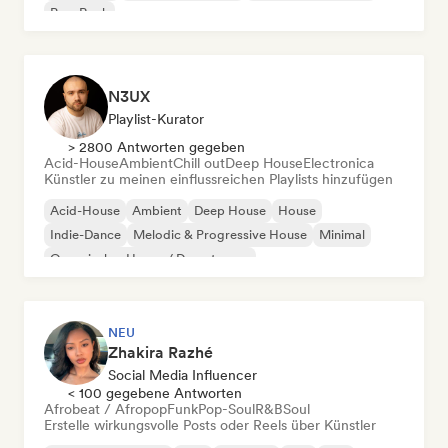
Pop-Rock
N3UX
Playlist-Kurator
> 2800 Antworten gegeben
Acid-House
Ambient
Chill out
Deep House
Electronica
Künstler zu meinen einflussreichen Playlists hinzufügen
Acid-House
Ambient
Deep House
House
Indie-Dance
Melodic & Progressive House
Minimal
Organischer House / Downtempo
NEU
Zhakira Razhé
Social Media Influencer
< 100 gegebene Antworten
Afrobeat / Afropop
Funk
Pop-Soul
R&B
Soul
Erstelle wirkungsvolle Posts oder Reels über Künstler