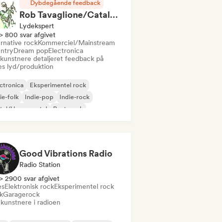
Dybdegående feedback
Rob Tavaglione/Catalyst Recording
Lydekspert
> 800 svar afgivet
rnative rock
Kommerciel/Mainstream
ntry
Dream pop
Electronica
 kunstnere detaljeret feedback på
es lyd/produktion
ctronica
Eksperimentel rock
ie-folk
Indie-pop
Indie-rock
tal/Heavy metal
Post-punk
k & Roll/Klassisk Rock
Good Vibrations Radio
Radio Station
> 2900 svar afgivet
es
Elektronisk rock
Eksperimentel rock
k
Garagerock
 kunstnere i radioen