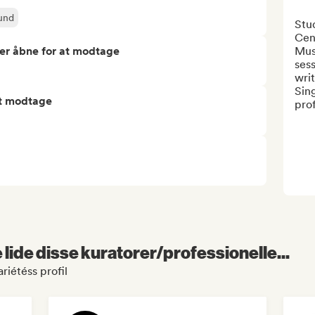
und
Stud
Cen
er åbne for at modtage
Musi
sess
wri
Sin
at modtage
prof
lide disse kuratorer/professionelle...
riétéss profil