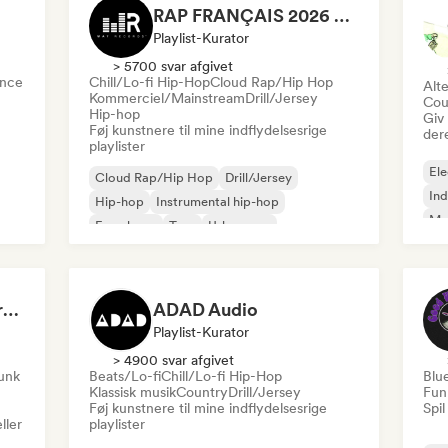
RAP FRANÇAIS 2026 🔥🇫🇷 (Way Records)
Playlist-Kurator
> 5700 svar afgivet
nce
Chill/Lo-fi Hip-Hop
Cloud Rap/Hip Hop
Alte
Kommerciel/Mainstream
Drill/Jersey
Cou
Hip-hop
Giv
Føj kunstnere til mine indflydelsesrige
der
playlister
Ele
Cloud Rap/Hip Hop
Drill/Jersey
Ind
Hip-hop
Instrumental hip-hop
Me
Fransk rap
Trap
Urban pop
Roc
Chill/Lo-fi Hip-Hop
Dreamers Island Entertainment
ADAD Audio
Playlist-Kurator
> 4900 svar afgivet
funk
Beats/Lo-fi
Chill/Lo-fi Hip-Hop
Blu
Klassisk musik
Country
Drill/Jersey
Fun
Føj kunstnere til mine indflydelsesrige
Spil
ller
playlister