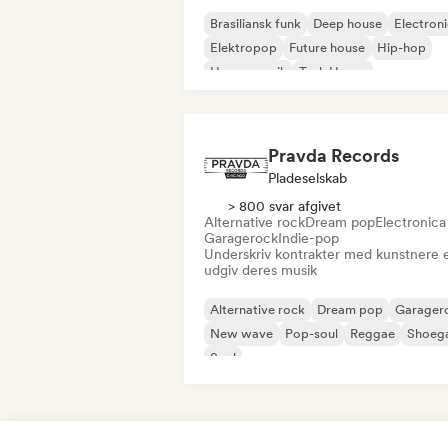
Brasiliansk funk
Deep house
Electron
Elektropop
Future house
Hip-hop
House-musik
Tech House
Pravda Records
Pladeselskab
> 800 svar afgivet
Alternative rock
Dream pop
Electronica
Garagerock
Indie-pop
Underskriv kontrakter med kunstnere e
udgiv deres musik
Alternative rock
Dream pop
Garager
New wave
Pop-soul
Reggae
Shoeg
Soul