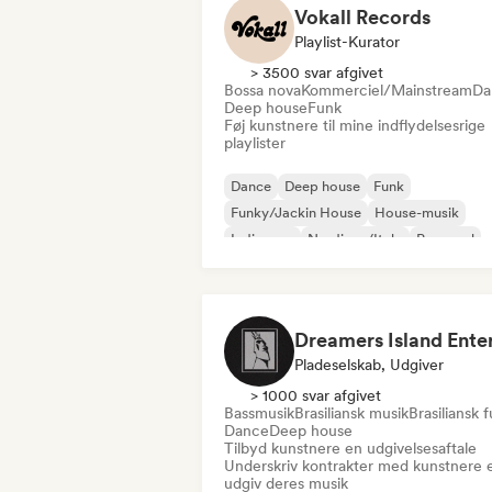
Vokall Records
Playlist-Kurator
> 3500 svar afgivet
Bossa nova
Kommerciel/Mainstream
Da
Deep house
Funk
Føj kunstnere til mine indflydelsesrige
playlister
Dance
Deep house
Funk
Funky/Jackin House
House-musik
Indie-pop
Nu-disco/Italo
Pop-soul
Pladeselskab, Udgiver
> 1000 svar afgivet
Bassmusik
Brasiliansk musik
Brasiliansk 
Dance
Deep house
Tilbyd kunstnere en udgivelsesaftale
Underskriv kontrakter med kunstnere e
udgiv deres musik