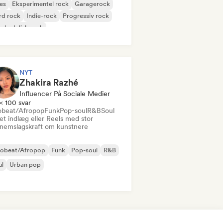
es
Eksperimentel rock
Garagerock
rd rock
Indie-rock
Progressiv rock
chedelisk rock
k & Roll/Klassisk Rock
NYT
Zhakira Razhé
Influencer På Sociale Medier
< 100 svar
obeat/Afropop
Funk
Pop-soul
R&B
Soul
et indlæg eller Reels med stor
nemslagskraft om kunstnere
robeat/Afropop
Funk
Pop-soul
R&B
ul
Urban pop