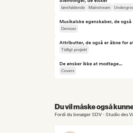
Stemninger, de elsker
Iørefaldende
Mainstream
Undergro
Musikalske egenskaber, de også 
Demoer
Attributter, de også er åbne for 
Tidligt projekt
De ønsker ikke at modtage...
Covers
Du vil måske også kunne 
Fordi du besøger SDV - Studio des Va