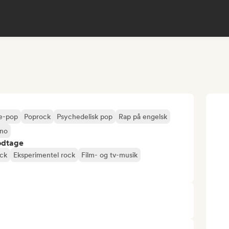
ie-pop
Poprock
Psychedelisk pop
Rap på engelsk
no
odtage
ock
Eksperimentel rock
Film- og tv-musik