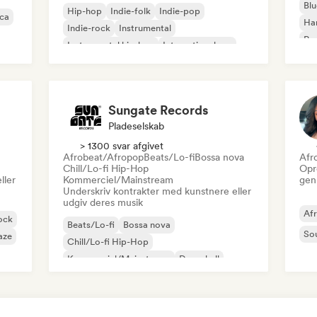
Blu
Hip-hop
Indie-folk
Indie-pop
ica
Ha
Indie-rock
Instrumental
Psy
Instrumental hip-hop
International rap
Roc
Rap på engelsk
Sungate Records
Pladeselskab
> 1300 svar afgivet
Afrobeat/Afropop
Beats/Lo-fi
Bossa nova
Afr
Chill/Lo-fi Hip-Hop
Opr
ller
Kommerciel/Mainstream
gen
Underskriv kontrakter med kunstnere eller
udgiv deres musik
Af
ock
Beats/Lo-fi
Bossa nova
So
aze
Chill/Lo-fi Hip-Hop
Kommerciel/Mainstream
Dancehall
Dancepop
Hip-hop
Pop-soul