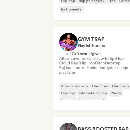
Hip-hop
Rap på engelsk
Trap
Grime
Instrumental
GYM TRAP
Playlist-Kurator
> 2700 svar afgivet
Alternative rock
Chill/Lo-fi Hip-Hop
Cloud Rap/Hip Hop
Disco
Dubstep
Føj kunstnere til mine indflydelsesrige
playlister
Alternative rock
Hardcore
Hard rock
Hip-hop
International rap
Phonk
Poprock
Rap på engelsk
BASS BOOSTED RAP