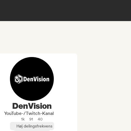
DenVision
YouTube-/Twitch-Kanal
1k
91
40
Høj delingsfrekvens