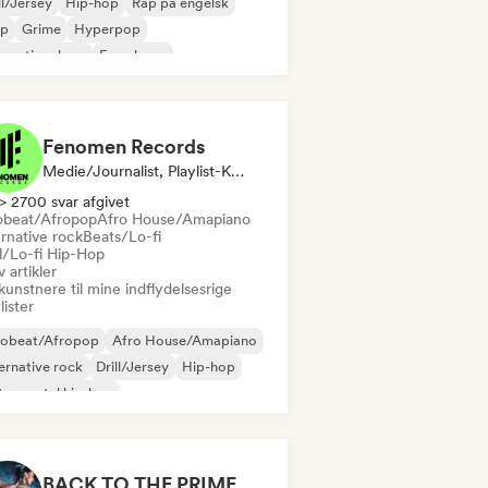
ll/Jersey
Hip-hop
Rap på engelsk
ap
Grime
Hyperpop
ernational rap
Fransk rap
Fenomen Records
Medie/journalist, Playlist-Kurator
> 2700 svar afgivet
obeat/Afropop
Afro House/Amapiano
rnative rock
Beats/Lo-fi
ll/Lo-fi Hip-Hop
v artikler
kunstnere til mine indflydelsesrige
lister
robeat/Afropop
Afro House/Amapiano
ernative rock
Drill/Jersey
Hip-hop
trumental hip-hop
odisk & progressiv house
Reggaeton
BACK TO THE PRIME 🔱🔥 Workout Motivation Playlist