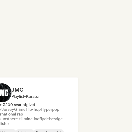
JMC
Playlist-Kurator
> 3200 svar afgivet
l/Jersey
Grime
Hip-hop
Hyperpop
rnational rap
kunstnere til mine indflydelsesrige
lister