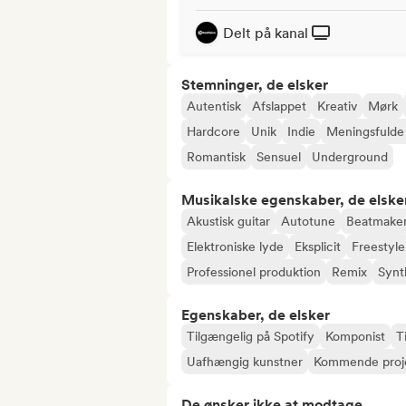
Delt på kanal
Stemninger, de elsker
Autentisk
Afslappet
Kreativ
Mørk
Hardcore
Unik
Indie
Meningsfulde 
Romantisk
Sensuel
Underground
Musikalske egenskaber, de elske
Akustisk guitar
Autotune
Beatmake
Elektroniske lyde
Eksplicit
Freestyle
Professionel produktion
Remix
Synt
Egenskaber, de elsker
Tilgængelig på Spotify
Komponist
T
Uafhængig kunstner
Kommende proj
De ønsker ikke at modtage...