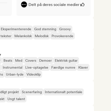
Delt på deres sociale medier
Eksperimenterende
God stemning
Groovy
tekster
Melankolsk
Melodisk
Provokerende
r
r
Beats
Med
Covers
Demoer
Elektrisk guitar
Instrumental
Live-optagelse
Færdige numre
Klaver
hs
Urban-lyde
Videoklip
idligt projekt
Scenerfaring
Internationalt potentiale
ekt
Ungt talent