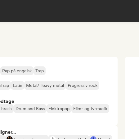
Rap på engelsk
Trap
l rap
Latin
Metal/Heavy metal
Progressiv rock
odtage
Thrash
Drum and Bass
Elektropop
Film- og tv-musik
gner...