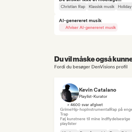
Christian Rap
Klassisk musik
Holiday
AI-genereret musik
Afviser AI-genereret musik
Du vil måske også kunne 
Fordi du besøger DenVisions profil
Kevin Catalano
Playlist-Kurator
> 4600 svar afgivet
Grime
Hip-hop
Instrumental
Rap på enge
Trap
Føj kunstnere til mine indflydelsesrige
playlister