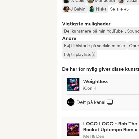
J. Cole
Marracash
Mada
J Balvin
Niska
Se alle +5
Vigtigste muligheder
Del kunstnere på min YouTube-, Sound
Andre
Føj til historie på sociale medier
Opret
Føj til playliste(r)
De har for nylig givet disse kuns
Weightless
iQoniK
Delt på kanal
LOCO LOCO - Rob The
Rocket Uptempo Remix
Mel & Den