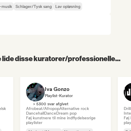
-musik
Schlager/Tysk sang
Lav opløsning
lide disse kuratorer/professionelle...
Iva Gonzo
Playlist-Kurator
> 5300 svar afgivet
lsk
Afrobeat/Afropop
Alternative rock
Dril
Dancehall
Dance
Dream pop
Inte
Føj kunstnere til mine indflydelsesrige
Føj 
playlister
play