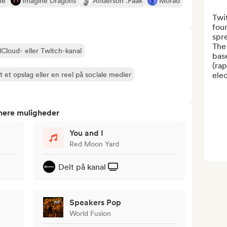
me
Imagine Dragons
Anderson .Paak
Morad
Twit
foun
spr
The 
Cloud- eller Twitch-kanal
base
(rap
 et opslag eller en reel på sociale medier
elec
tnere muligheder
You and I
Red Moon Yard
Delt på kanal
Speakers Pop
World Fusion