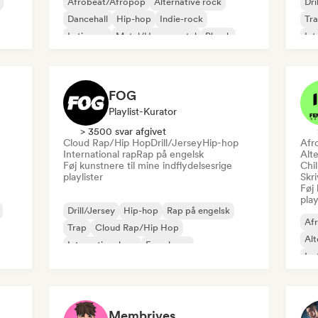
Afrobeat/Afropop
Alternative rock
Dri
Dancehall
Hip-hop
Indie-rock
Tr
Latin pop
Metal/Heavy metal
Phonk
Int
FOG
Playlist-Kurator
> 3500 svar afgivet
Cloud Rap/Hip Hop
Drill/Jersey
Hip-hop
Afr
International rap
Rap på engelsk
Alte
Føj kunstnere til mine indflydelsesrige
Chi
playlister
Skri
Føj 
play
Drill/Jersey
Hip-hop
Rap på engelsk
Af
Trap
Cloud Rap/Hip Hop
Alt
International rap
Fransk rap
Ins
Mel
Membrives