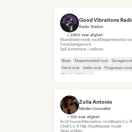
Good Vibrations Radi
Radio Station
> 2900 svar afgivet
Blues
Elektronisk rock
Eksperimentel ro
Funk
Garagerock
Spil kunstnere i radioen
Blues
Eksperimentel rock
Garageroc
Hard rock
Indie-rock
Progressiv rock
Psychedelisk rock
Rock & Roll/Klassisk Rock
Zoila Antonio
Medie/journalist
> 100 svar afgivet
Acid house
Alternative rock
Beats/Lo-fi
Chill/Lo-fi Hip-Hop
Klassisk musik
Skriv artikler