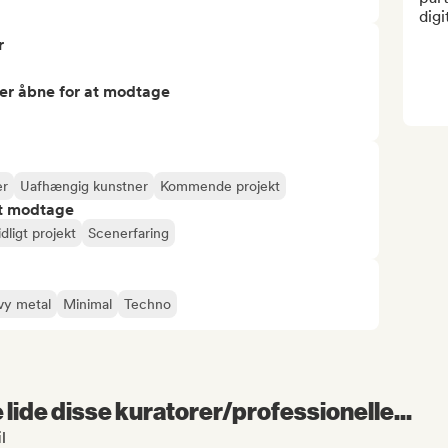
digi
r
er åbne for at modtage
er
Uafhængig kunstner
Kommende projekt
at modtage
idligt projekt
Scenerfaring
vy metal
Minimal
Techno
lide disse kuratorer/professionelle...
l