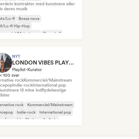
erskriv kontrakter med kunstnere eller
iv deres musik
ts/Lo-fi
Bossa nova
ll/Lo-fi Hip-Hop
mmerciel/Mainstream
Dancehall
ncepop
Hip-hop
Pop-soul
NYT
LONDON VIBES PLAYLIST
Playlist-Kurator
< 100 svar
rnative rock
Kommerciel/Mainstream
cepop
Indie-rock
International pop
kunstnere til mine indflydelsesrige
lister
ernative rock
Kommerciel/Mainstream
ncepop
Indie-rock
International pop
 på engelsk
Blød pop/ballade
ban pop