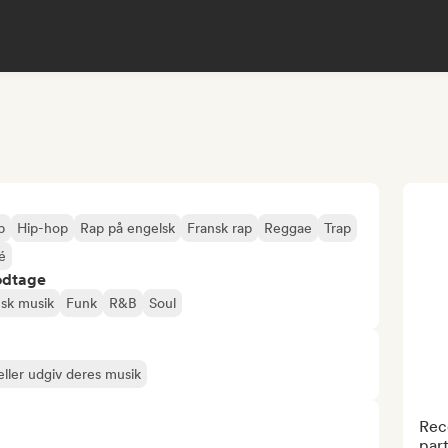
p
Hip-hop
Rap på engelsk
Fransk rap
Reggae
Trap
é
odtage
nsk musik
Funk
R&B
Soul
ller udgiv deres musik
Reco
part