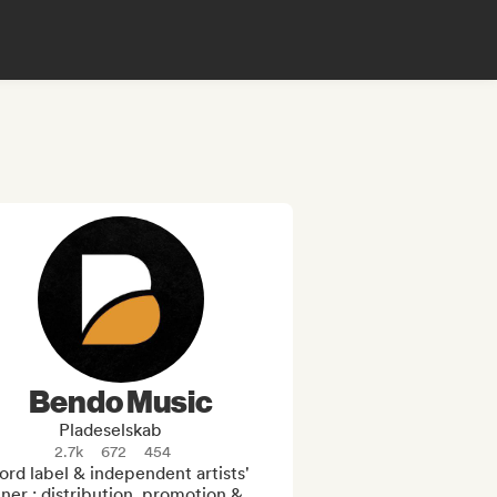
Bendo Music
Pladeselskab
2.7k
672
454
rd label & independent artists' 
ner : distribution, promotion & 