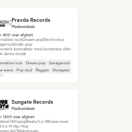
Pravda Records
Pladeselskab
> 800 svar afgivet
rnative rock
Dream pop
Electronica
agerock
Indie-pop
erskriv kontrakter med kunstnere eller
iv deres musik
ernative rock
Dream pop
Garagerock
w wave
Pop-soul
Reggae
Shoegaze
ul
Sungate Records
Pladeselskab
> 1300 svar afgivet
obeat/Afropop
Beats/Lo-fi
Bossa nova
ll/Lo-fi Hip-Hop
merciel/Mainstream