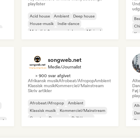
playlister
Und
udg
Acid house
Ambient
Deep house
Bea
House-musik
Indie-dance
Chi
o
Melodisk & progressiv house
Minimal
Ko
Organisk house/Downtempo
Da
songweb.net
Medie/journalist
> 900 svar afgivet
Afrikansk musik
Afrobeat/Afropop
Ambient
Alte
Klassisk musik
Kommerciel/Mainstream
Dan
Skriv artikler
Føj 
play
Afrobeat/Afropop
Ambient
Alt
Klassisk musik
Kommerciel/Mainstream
Da
Country
Dancepop
Drill/Jersey
ock
Rap
Hip-hop
Ur