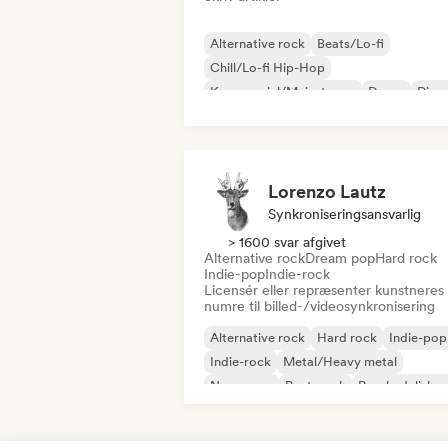
Alternative rock
Beats/Lo-fi
Chill/Lo-fi Hip-Hop
Kommerciel/Mainstream
Dance
Disc
Dream pop
House-musik
Lorenzo Lautz
Synkroniseringsansvarlig
> 1600 svar afgivet
Alternative rock
Dream pop
Hard rock
Indie-pop
Indie-rock
Licensér eller repræsenter kunstneres
numre til billed-/videosynkronisering
Alternative rock
Hard rock
Indie-pop
Indie-rock
Metal/Heavy metal
New wave
Post-punk
Psychedelisk r