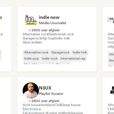
o
indie now
Medie/journalist
> 2400 svar afgivet
ck
Alternative rock
Elektronisk rock
Alte
Garagerock
Hip-hop
Indie-folk
Gar
Skriv artikler
Und
udg
k
Alternative rock
Garagerock
Indie-folk
Alt
Indie-pop
Indie-rock
International rap
Ne
Metal/Heavy metal
Poprock
So
N3UX
Playlist-Kurator
> 2800 svar afgivet
Acid house
Ambient
Chill
Deep house
Afr
Electronica
Chi
Føj kunstnere til mine indflydelsesrige
Kom