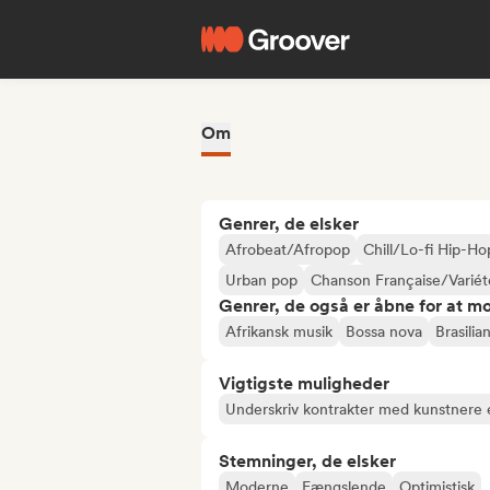
Om
Genrer, de elsker
Afrobeat/Afropop
Chill/Lo-fi Hip-Ho
Urban pop
Chanson Française/Variét
Genrer, de også er åbne for at m
Afrikansk musik
Bossa nova
Brasilia
Vigtigste muligheder
Underskriv kontrakter med kunstnere e
Stemninger, de elsker
Moderne
Fængslende
Optimistisk