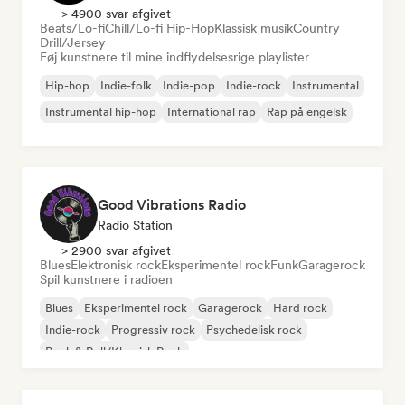
> 4900 svar afgivet
Beats/Lo-fi
Chill/Lo-fi Hip-Hop
Klassisk musik
Country
Drill/Jersey
Føj kunstnere til mine indflydelsesrige playlister
Hip-hop
Indie-folk
Indie-pop
Indie-rock
Instrumental
Instrumental hip-hop
International rap
Rap på engelsk
Good Vibrations Radio
Radio Station
> 2900 svar afgivet
Blues
Elektronisk rock
Eksperimentel rock
Funk
Garagerock
Spil kunstnere i radioen
Blues
Eksperimentel rock
Garagerock
Hard rock
Indie-rock
Progressiv rock
Psychedelisk rock
Rock & Roll/Klassisk Rock