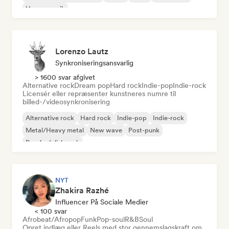
House-musik
Lorenzo Lautz
Synkroniseringsansvarlig
> 1600 svar afgivet
Alternative rock
Dream pop
Hard rock
Indie-pop
Indie-rock
Licensér eller repræsenter kunstneres numre til
billed-/videosynkronisering
Alternative rock
Hard rock
Indie-pop
Indie-rock
Metal/Heavy metal
New wave
Post-punk
Psychedelisk rock
NYT
Zhakira Razhé
Influencer På Sociale Medier
< 100 svar
Afrobeat/Afropop
Funk
Pop-soul
R&B
Soul
Opret indlæg eller Reels med stor gennemslagskraft om