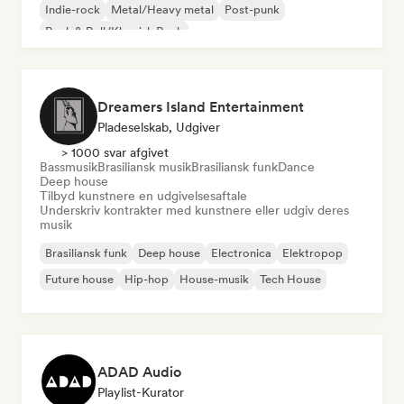
Indie-rock
Metal/Heavy metal
Post-punk
Rock & Roll/Klassisk Rock
Dreamers Island Entertainment
Pladeselskab, Udgiver
> 1000 svar afgivet
Bassmusik
Brasiliansk musik
Brasiliansk funk
Dance
Deep house
Tilbyd kunstnere en udgivelsesaftale
Underskriv kontrakter med kunstnere eller udgiv deres
musik
Brasiliansk funk
Deep house
Electronica
Elektropop
Future house
Hip-hop
House-musik
Tech House
ADAD Audio
Playlist-Kurator