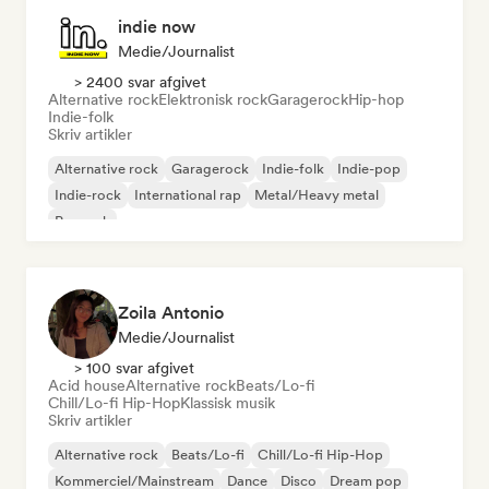
indie now
Medie/journalist
> 2400 svar afgivet
Alternative rock
Elektronisk rock
Garagerock
Hip-hop
Indie-folk
Skriv artikler
Alternative rock
Garagerock
Indie-folk
Indie-pop
Indie-rock
International rap
Metal/Heavy metal
Poprock
Zoila Antonio
Medie/journalist
> 100 svar afgivet
Acid house
Alternative rock
Beats/Lo-fi
Chill/Lo-fi Hip-Hop
Klassisk musik
Skriv artikler
Alternative rock
Beats/Lo-fi
Chill/Lo-fi Hip-Hop
Kommerciel/Mainstream
Dance
Disco
Dream pop