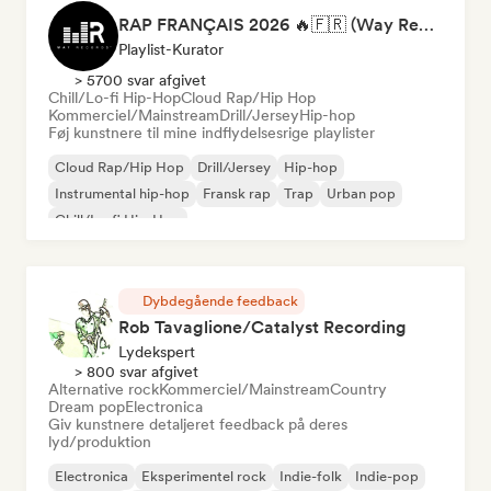
RAP FRANÇAIS 2026 🔥🇫🇷 (Way Records)
Playlist-Kurator
> 5700 svar afgivet
Chill/Lo-fi Hip-Hop
Cloud Rap/Hip Hop
Kommerciel/Mainstream
Drill/Jersey
Hip-hop
Føj kunstnere til mine indflydelsesrige playlister
Cloud Rap/Hip Hop
Drill/Jersey
Hip-hop
Instrumental hip-hop
Fransk rap
Trap
Urban pop
Chill/Lo-fi Hip-Hop
Dybdegående feedback
Rob Tavaglione/Catalyst Recording
Lydekspert
> 800 svar afgivet
Alternative rock
Kommerciel/Mainstream
Country
Dream pop
Electronica
Giv kunstnere detaljeret feedback på deres
lyd/produktion
Electronica
Eksperimentel rock
Indie-folk
Indie-pop