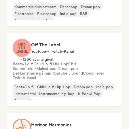
Kommerciel/Mainstream
Dancepop
Dream pop
Electronica
Elektropop
Indie-pop
R&B
Sanger og sangskriver
Off The Label
YouTube-/Twitch-Kanal
> 1200 svar afgivet
Beats/Lo-fi
Chill/Lo-fi Hip-Hop
Chill
Kommerciel/Mainstream
Dream pop
Del kunstnere på min YouTube-, SoundCloud- eller
Twitch-kanal
Beats/Lo-fi
Chill/Lo-fi Hip-Hop
Dream pop
Indie-pop
Instrumental
Instrumental hip-hop
K-Pop/J-Pop
Pop-soul
Horizon Harmonics