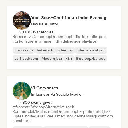
Your Sous-Chef for an Indie Evening
Playlist-Kurator
> 1300 svar afgivet
Bossa nova
Dancepop
Dream pop
Indie-folk
Indie-pop
Føj kunstnere til mine indflydelsesrige playlister
Bossa nova
Indie-folk
Indie-pop
International pop
Lofi-bedroom
Modern jazz
R&B
Blød pop/ballade
Vi Cervantes
Influencer På Sociale Medier
> 300 svar afgivet
Afrobeat/Afropop
Alternative rock
Kommerciel/Mainstream
Dream pop
Eksperimentel jazz
Opret indlæg eller Reels med stor gennemslagskraft om
kunstnere