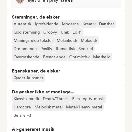
Føjet til en playliste
Stemninger, de elsker
Autentisk
Iørefaldende
Moderne
Kreativ
Dansbar
God stemning
Groovy
Unik
Lo-fi
Meningsfulde tekster
Melankolsk
Melodisk
Drømmende
Positiv
Romantisk
Sensuel
Overraskende
Fængslende
Optimistisk
Mærkelig
Egenskaber, de elsker
Queer-kunstner
De ønsker ikke at modtage...
Klassisk musik
Death/Thrash
Film- og tv-musik
Hardcore
Melodisk metal
Metal/Heavy metal
Se alle +3
AI-genereret musik