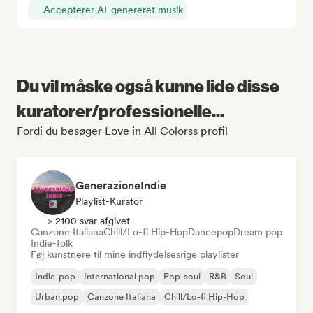
Accepterer AI-genereret musik
Du vil måske også kunne lide disse
kuratorer/professionelle...
Fordi du besøger Love in All Colorss profil
GenerazioneIndie
Playlist-Kurator
> 2100 svar afgivet
Canzone Italiana
Chill/Lo-fi Hip-Hop
Dancepop
Dream pop
Indie-folk
Føj kunstnere til mine indflydelsesrige playlister
Indie-pop
International pop
Pop-soul
R&B
Soul
Urban pop
Canzone Italiana
Chill/Lo-fi Hip-Hop