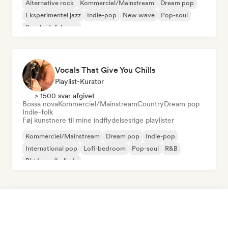
Alternative rock
Kommerciel/Mainstream
Dream pop
Eksperimentel jazz
Indie-pop
New wave
Pop-soul
Psychedelisk pop
Vocals That Give You Chills
Playlist-Kurator
> 1500 svar afgivet
Bossa nova
Kommerciel/Mainstream
Country
Dream pop
Indie-folk
Føj kunstnere til mine indflydelsesrige playlister
Kommerciel/Mainstream
Dream pop
Indie-pop
International pop
Lofi-bedroom
Pop-soul
R&B
Blød pop/ballade