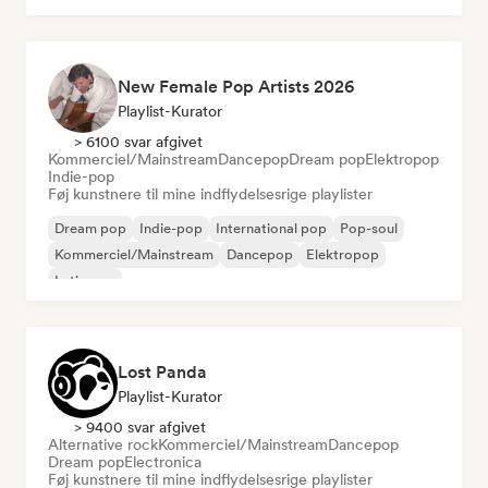
New Female Pop Artists 2026
Playlist-Kurator
> 6100 svar afgivet
Kommerciel/Mainstream
Dancepop
Dream pop
Elektropop
Indie-pop
Føj kunstnere til mine indflydelsesrige playlister
Dream pop
Indie-pop
International pop
Pop-soul
Kommerciel/Mainstream
Dancepop
Elektropop
Latin pop
Lost Panda
Playlist-Kurator
> 9400 svar afgivet
Alternative rock
Kommerciel/Mainstream
Dancepop
Dream pop
Electronica
Føj kunstnere til mine indflydelsesrige playlister