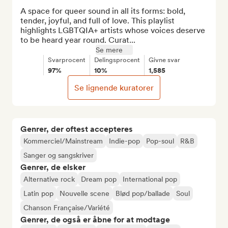
A space for queer sound in all its forms: bold, 
tender, joyful, and full of love. This playlist 
highlights LGBTQIA+ artists whose voices deserve 
to be heard year round. Curat...
Se mere
Svarprocent
Delingsprocent
Givne svar
97%
10%
1,585
Se lignende kuratorer
Genrer, der oftest accepteres
Kommerciel/Mainstream
Indie-pop
Pop-soul
R&B
Sanger og sangskriver
Genrer, de elsker
Alternative rock
Dream pop
International pop
Latin pop
Nouvelle scene
Blød pop/ballade
Soul
Chanson Française/Variété
Genrer, de også er åbne for at modtage