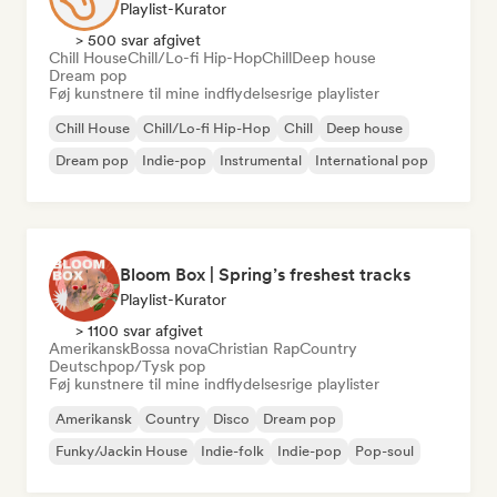
Playlist-Kurator
> 500 svar afgivet
Chill House
Chill/Lo-fi Hip-Hop
Chill
Deep house
Dream pop
Føj kunstnere til mine indflydelsesrige playlister
Chill House
Chill/Lo-fi Hip-Hop
Chill
Deep house
Dream pop
Indie-pop
Instrumental
International pop
Bloom Box | Spring’s freshest tracks
Playlist-Kurator
> 1100 svar afgivet
Amerikansk
Bossa nova
Christian Rap
Country
Deutschpop/Tysk pop
Føj kunstnere til mine indflydelsesrige playlister
Amerikansk
Country
Disco
Dream pop
Funky/Jackin House
Indie-folk
Indie-pop
Pop-soul