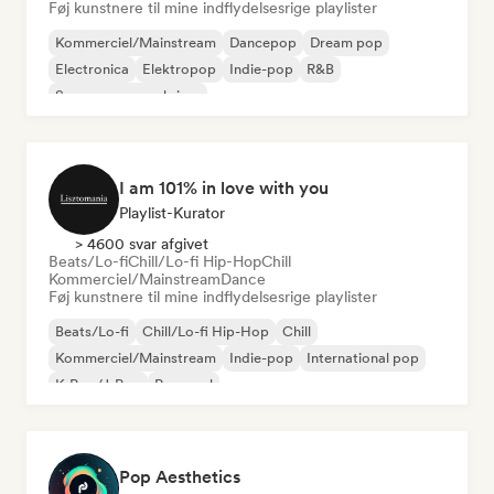
Føj kunstnere til mine indflydelsesrige playlister
Kommerciel/Mainstream
Dancepop
Dream pop
Electronica
Elektropop
Indie-pop
R&B
Sanger og sangskriver
I am 101% in love with you
Playlist-Kurator
> 4600 svar afgivet
Beats/Lo-fi
Chill/Lo-fi Hip-Hop
Chill
Kommerciel/Mainstream
Dance
Føj kunstnere til mine indflydelsesrige playlister
Beats/Lo-fi
Chill/Lo-fi Hip-Hop
Chill
Kommerciel/Mainstream
Indie-pop
International pop
K-Pop/J-Pop
Pop-soul
Pop Aesthetics