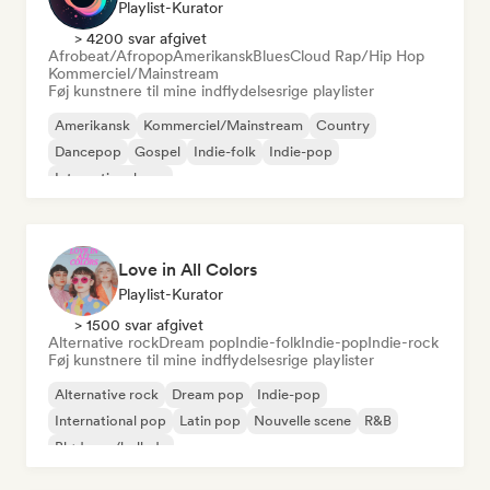
Playlist-Kurator
> 4200 svar afgivet
Afrobeat/Afropop
Amerikansk
Blues
Cloud Rap/Hip Hop
Kommerciel/Mainstream
Føj kunstnere til mine indflydelsesrige playlister
Amerikansk
Kommerciel/Mainstream
Country
Dancepop
Gospel
Indie-folk
Indie-pop
International pop
Love in All Colors
Playlist-Kurator
> 1500 svar afgivet
Alternative rock
Dream pop
Indie-folk
Indie-pop
Indie-rock
Føj kunstnere til mine indflydelsesrige playlister
Alternative rock
Dream pop
Indie-pop
International pop
Latin pop
Nouvelle scene
R&B
Blød pop/ballade