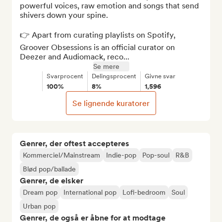
powerful voices, raw emotion and songs that send 
shivers down your spine.

👉 Apart from curating playlists on Spotify, 
Groover Obsessions is an official curator on 
Deezer and Audiomack, reco...
Se mere
Svarprocent
Delingsprocent
Givne svar
100%
8%
1,596
Se lignende kuratorer
Genrer, der oftest accepteres
Kommerciel/Mainstream
Indie-pop
Pop-soul
R&B
Blød pop/ballade
Genrer, de elsker
Dream pop
International pop
Lofi-bedroom
Soul
Urban pop
Genrer, de også er åbne for at modtage