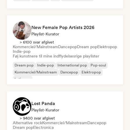
New Female Pop Artists 2026
Playlist-Kurator
> 6100 svar afgivet
Kommerciel/Mainstream
Dancepop
Dream pop
Elektropop
Indie-pop
Føj kunstnere til mine indflydelsesrige playlister
Dream pop
Indie-pop
International pop
Pop-soul
Kommerciel/Mainstream
Dancepop
Elektropop
Latin pop
Lost Panda
Playlist-Kurator
> 9400 svar afgivet
Alternative rock
Kommerciel/Mainstream
Dancepop
Dream pop
Electronica