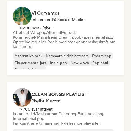
Vi Cervantes
Influencer På Sociale Medier
> 300 svar afgivet
Afrobeat/Afropop
Alternative rock
Kommerciel/Mainstream
Dream pop
Eksperimentel jazz
Opret indlæg eller Reels med stor gennemslagskraft om
kunstnere
Alternative rock
Kommerciel/Mainstream
Dream pop
Eksperimentel jazz
Indie-pop
New wave
Pop-soul
Psychedelisk pop
CLEAN SONGS PLAYLIST
Playlist-Kurator
> 700 svar afgivet
Kommerciel/Mainstream
Dancepop
Funk
Indie-pop
International pop
Føj kunstnere til mine indflydelsesrige playlister