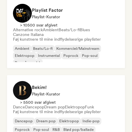
Playlist Factor
Playlist-Kurator
> 10500 svar afgivet
Alternative rock
Ambient
Beats/Lo-fi
Blues
Canzone Italiana
Føj kunstnere til mine indflydelsesrige playlister
Ambient
Beats/Lo-fi
Kommerciel/Mainstream
Elektropop
Instrumental
Poprock
Pop-soul
Rap på engelsk
Bekim!
Playlist-Kurator
> 5500 svar afgivet
Dance
Dancepop
Dream pop
Elektropop
Funk
Føj kunstnere til mine indflydelsesrige playlister
Dancepop
Dream pop
Elektropop
Indie-pop
Poprock
Pop-soul
R&B
Blød pop/ballade