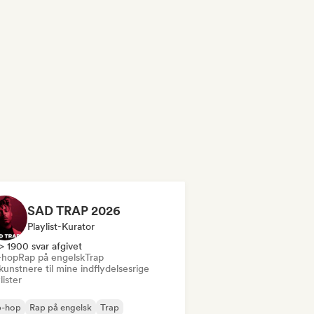
SAD TRAP 2026
Playlist-Kurator
> 1900 svar afgivet
-hop
Rap på engelsk
Trap
kunstnere til mine indflydelsesrige
lister
p-hop
Rap på engelsk
Trap