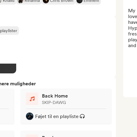
Khalid
Rihanna
Chris Brown
Eminem
My n
love
have
Hypo
playlister
fres
play
and 
tnere muligheder
Back Home
SKIP-DAWG
Føjet til en playliste