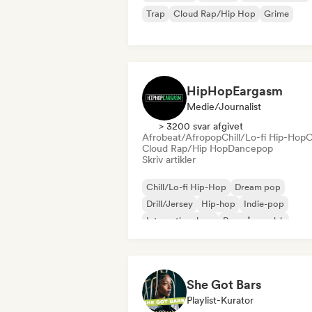
Trap
Cloud Rap/Hip Hop
Grime
HipHopEargasm
Medie/journalist
> 3200 svar afgivet
Afrobeat/Afropop
Chill/Lo-fi Hip-Hop
C
Cloud Rap/Hip Hop
Dancepop
Skriv artikler
Chill/Lo-fi Hip-Hop
Dream pop
Drill/Jersey
Hip-hop
Indie-pop
International rap
Rap på engelsk
Fransk rap
She Got Bars
Playlist-Kurator