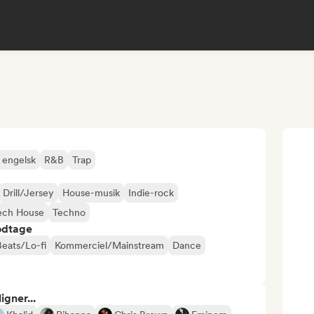
 engelsk
R&B
Trap
Drill/Jersey
House-musik
Indie-rock
ech House
Techno
odtage
Beats/Lo-fi
Kommerciel/Mainstream
Dance
gner...