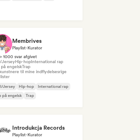
Membrives
Playlist-Kurator
> 1000 svar afgivet
l/Jersey
Hip-hop
International rap
 på engelsk
Trap
kunstnere til mine indflydelsesrige
lister
ll/Jersey
Hip-hop
International rap
 på engelsk
Trap
Introdukcja Records
Playlist-Kurator