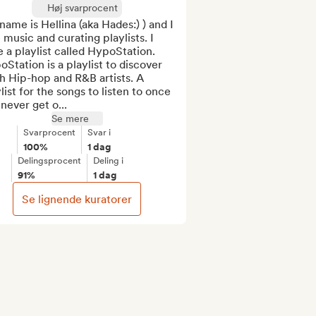
Høj svarprocent
ame is Hellina (aka Hades:) ) and I 
 music and curating playlists. I 
 a playlist called HypoStation. 
Station is a playlist to discover 
h Hip-hop and R&B artists. A 
list for the songs to listen to once 
never get o...
Se mere
Svarprocent
Svar i
100%
1 dag
Delingsprocent
Deling i
91%
1 dag
Se lignende kuratorer