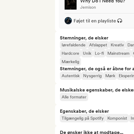
Why Do I Need You?
Jemison
Føjet til en playliste
Stemninger, de elsker
Iørefaldende
Afslappet
Kreativ
Dan
Hardcore
Unik
Lo-fi
Mainstream
Mærkelig
Stemninger, de også er åbne for
Autentisk
Nysgerrig
Mørk
Eksperi
Musikalske egenskaber, de elske
Alle formater
Egenskaber, de elsker
Tilgængelig på Spotify
Komponist
I
De ønsker ikke at modtage...