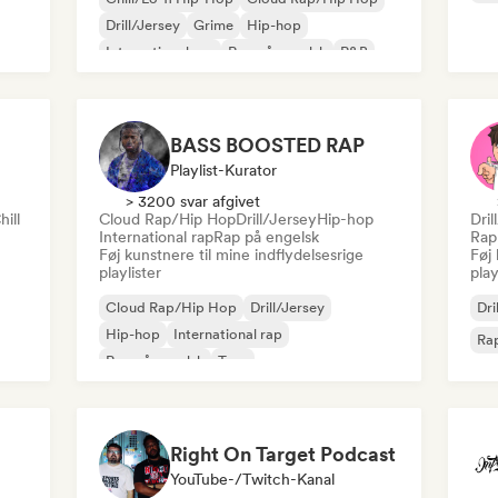
Drill/Jersey
Grime
Hip-hop
International rap
Rap på engelsk
R&B
BASS BOOSTED RAP
Playlist-Kurator
> 3200 svar afgivet
hill
Cloud Rap/Hip Hop
Drill/Jersey
Hip-hop
Dril
International rap
Rap på engelsk
Rap
Føj kunstnere til mine indflydelsesrige
Føj 
playlister
play
Cloud Rap/Hip Hop
Drill/Jersey
Dri
Hip-hop
International rap
Rap
Rap på engelsk
Trap
Right On Target Podcast
YouTube-/Twitch-Kanal