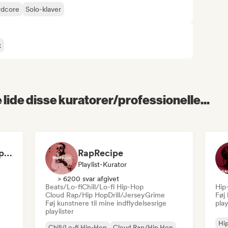
rdcore
Solo-klaver
k
lide disse kuratorer/professionelle...
Dilemaradio - Hip Hop Music
RapRecipe
Playlist-Kurator
> 6200 svar afgivet
Beats/Lo-fi
Chill/Lo-fi Hip-Hop
Hip
Cloud Rap/Hip Hop
Drill/Jersey
Grime
Føj 
Føj kunstnere til mine indflydelsesrige
play
playlister
Hi
Chill/Lo-fi Hip-Hop
Cloud Rap/Hip Hop