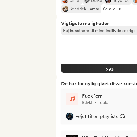
Usher
Drake
Beyoncé
Kendrick Lamar
Se alle +8
Vigtigste muligheder
Føj kunstnere til mine indflydelsesrige 
2.6k
De har for nylig givet disse kuns
Fuck 'em
R.M.F - Topic
Føjet til en playliste