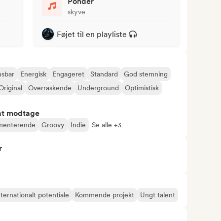
Ponder
skyve
Føjet til en playliste
sbar
Energisk
Engageret
Standard
God stemning
Original
Overraskende
Underground
Optimistisk
 at modtage
menterende
Groovy
Indie
Se alle +3
r
nternationalt potentiale
Kommende projekt
Ungt talent