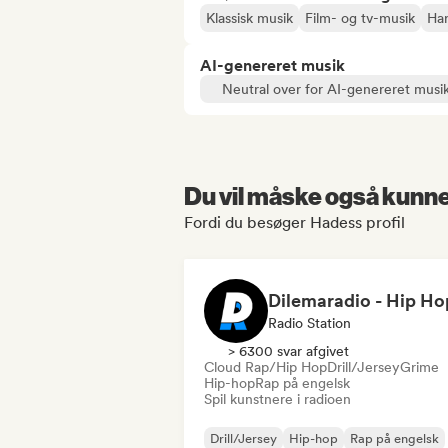
Klassisk musik
Film- og tv-musik
Ha
AI-genereret musik
Neutral over for AI-genereret musi
Du vil måske også kunne 
Fordi du besøger Hadess profil
Radio Station
> 6300 svar afgivet
Cloud Rap/Hip Hop
Drill/Jersey
Grime
Hip-hop
Rap på engelsk
Spil kunstnere i radioen
Drill/Jersey
Hip-hop
Rap på engelsk