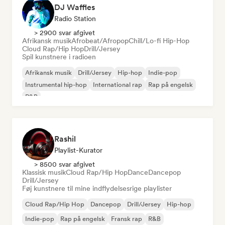
DJ Waffles
Radio Station
> 2900 svar afgivet
Afrikansk musik
Afrobeat/Afropop
Chill/Lo-fi Hip-Hop
Cloud Rap/Hip Hop
Drill/Jersey
Spil kunstnere i radioen
Afrikansk musik
Drill/Jersey
Hip-hop
Indie-pop
Instrumental hip-hop
International rap
Rap på engelsk
R&B
Rashil
Playlist-Kurator
> 8500 svar afgivet
Klassisk musik
Cloud Rap/Hip Hop
Dance
Dancepop
Drill/Jersey
Føj kunstnere til mine indflydelsesrige playlister
Cloud Rap/Hip Hop
Dancepop
Drill/Jersey
Hip-hop
Indie-pop
Rap på engelsk
Fransk rap
R&B