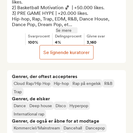
likes.

2) Basketball Motivation 🏀  | +50.000 likes.

3) PRE GAME HYPE | +20.000 likes.

Hip-hop, Rap, Trap, EDM, R&B, Dance House, 
Dance Pop, Dream Pop, et...
Se mere
Svarprocent
Delingsprocent
Givne svar
100%
4%
3,160
Se lignende kuratorer
Genrer, der oftest accepteres
Cloud Rap/Hip Hop
Hip-hop
Rap på engelsk
R&B
Trap
Genrer, de elsker
Dance
Deep house
Disco
Hyperpop
International rap
Genrer, de også er åbne for at modtage
Kommerciel/Mainstream
Dancehall
Dancepop