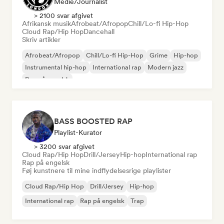
Medie/journalist
> 2100 svar afgivet
Afrikansk musik
Afrobeat/Afropop
Chill/Lo-fi Hip-Hop
Cloud Rap/Hip Hop
Dancehall
Skriv artikler
Afrobeat/Afropop
Chill/Lo-fi Hip-Hop
Grime
Hip-hop
Instrumental hip-hop
International rap
Modern jazz
Rap på engelsk
BASS BOOSTED RAP
Playlist-Kurator
> 3200 svar afgivet
Cloud Rap/Hip Hop
Drill/Jersey
Hip-hop
International rap
Rap på engelsk
Føj kunstnere til mine indflydelsesrige playlister
Cloud Rap/Hip Hop
Drill/Jersey
Hip-hop
International rap
Rap på engelsk
Trap