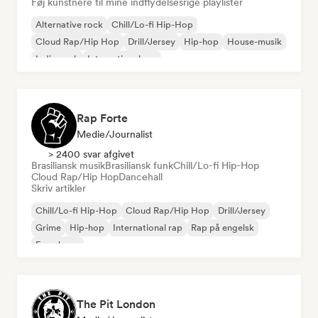
Føj kunstnere til mine indflydelsesrige playlister
Alternative rock
Chill/Lo-fi Hip-Hop
Cloud Rap/Hip Hop
Drill/Jersey
Hip-hop
House-musik
Indie-rock
International rap
Rap Forte
Medie/journalist
> 2400 svar afgivet
Brasiliansk musik
Brasiliansk funk
Chill/Lo-fi Hip-Hop
Cloud Rap/Hip Hop
Dancehall
Skriv artikler
Chill/Lo-fi Hip-Hop
Cloud Rap/Hip Hop
Drill/Jersey
Grime
Hip-hop
International rap
Rap på engelsk
Fransk rap
The Pit London