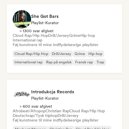
She Got Bars
Playlist-Kurator
> 1300 svar afgivet
Cloud Rap/Hip Hop
Drill/Jersey
Grime
Hip-hop
International rap
Føj kunstnere til mine indflydelsesrige playlister
Cloud Rap/Hip Hop
Drill/Jersey
Grime
Hip-hop
International rap
Rap på engelsk
Fransk rap
Trap
Introdukcja Records
Playlist-Kurator
> 600 svar afgivet
Afrobeat/Afropop
Christian Rap
Cloud Rap/Hip Hop
Deutschrap/Tysk hiphop
Drill/Jersey
Føj kunstnere til mine indflydelsesrige playlister