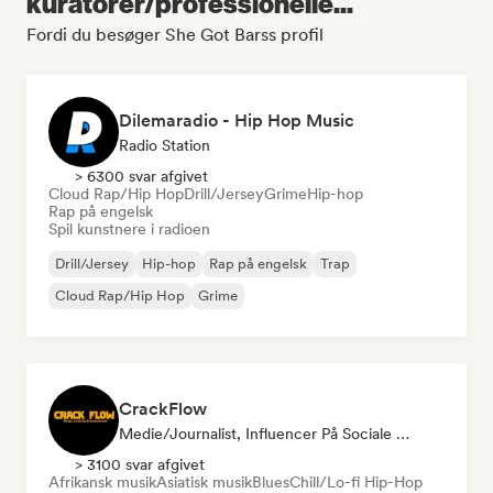
kuratorer/professionelle...
Fordi du besøger She Got Barss profil
Dilemaradio - Hip Hop Music
Radio Station
> 6300 svar afgivet
Cloud Rap/Hip Hop
Drill/Jersey
Grime
Hip-hop
Rap på engelsk
Spil kunstnere i radioen
Drill/Jersey
Hip-hop
Rap på engelsk
Trap
Cloud Rap/Hip Hop
Grime
CrackFlow
Medie/journalist, Influencer På Sociale Medier
> 3100 svar afgivet
Afrikansk musik
Asiatisk musik
Blues
Chill/Lo-fi Hip-Hop