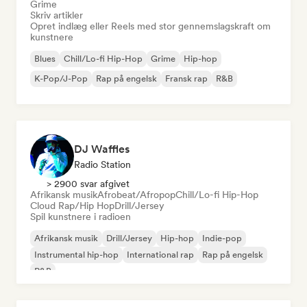
Grime
Skriv artikler
Opret indlæg eller Reels med stor gennemslagskraft om
kunstnere
Blues
Chill/Lo-fi Hip-Hop
Grime
Hip-hop
K-Pop/J-Pop
Rap på engelsk
Fransk rap
R&B
DJ Waffles
Radio Station
> 2900 svar afgivet
Afrikansk musik
Afrobeat/Afropop
Chill/Lo-fi Hip-Hop
Cloud Rap/Hip Hop
Drill/Jersey
Spil kunstnere i radioen
Afrikansk musik
Drill/Jersey
Hip-hop
Indie-pop
Instrumental hip-hop
International rap
Rap på engelsk
R&B