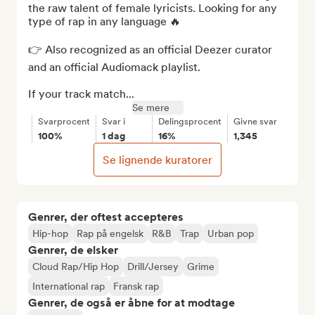
the raw talent of female lyricists. Looking for any 
type of rap in any language 🔥

👉 Also recognized as an official Deezer curator 
and an official Audiomack playlist.

If your track match...
Se mere
Svarprocent
Svar i
Delingsprocent
Givne svar
100%
1 dag
16%
1,345
Se lignende kuratorer
Genrer, der oftest accepteres
Hip-hop
Rap på engelsk
R&B
Trap
Urban pop
Genrer, de elsker
Cloud Rap/Hip Hop
Drill/Jersey
Grime
International rap
Fransk rap
Genrer, de også er åbne for at modtage