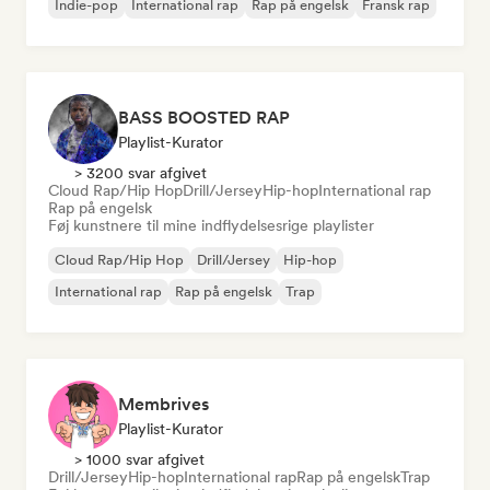
Indie-pop
International rap
Rap på engelsk
Fransk rap
BASS BOOSTED RAP
Playlist-Kurator
> 3200 svar afgivet
Cloud Rap/Hip Hop
Drill/Jersey
Hip-hop
International rap
Rap på engelsk
Føj kunstnere til mine indflydelsesrige playlister
Cloud Rap/Hip Hop
Drill/Jersey
Hip-hop
International rap
Rap på engelsk
Trap
Membrives
Playlist-Kurator
> 1000 svar afgivet
Drill/Jersey
Hip-hop
International rap
Rap på engelsk
Trap