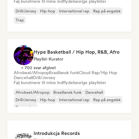
Føj kunstnere til mine indflydelsesrige playlister
Drill/Jersey
Hip-hop
International rap
Rap på engelsk
Trap
Hype Basketball / Hip Hop, R&B, Afro
Playlist-Kurator
> 700 svar afgivet
Afrobeat/Afropop
Brasiliansk funk
Cloud Rap/Hip Hop
Dancehall
Drill/Jersey
Føj kunstnere til mine indflydelsesrige playlister
Afrobeat/Afropop
Brasiliansk funk
Dancehall
Drill/Jersey
Hip-hop
International rap
Rap på engelsk
Reggaeton
Introdukcja Records