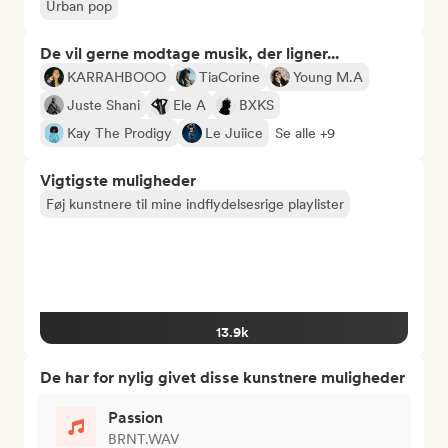
Urban pop
De vil gerne modtage musik, der ligner...
KARRAHBOOO
TiaCorine
Young M.A
Juste Shani
Ele A
BXKS
Kay The Prodigy
Le Juiice
Se alle +9
Vigtigste muligheder
Føj kunstnere til mine indflydelsesrige playlister
13.9k
De har for nylig givet disse kunstnere muligheder
Passion
BRNT.WAV