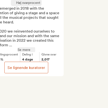
Høj svarprocent
emerged in 2018 with the 
ntion of giving a stage and a space 
ll the musical projects that sought 
e heard.

020 we reinvented ourselves to 
and our mission and with the same 
vation in 2022 we created this 
form ...
Se mere
lingsprocent
Deling i
Givne svar
4%
4 dage
2,017
Se lignende kuratorer