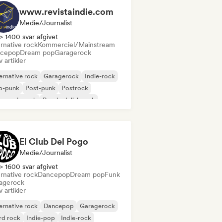
www.revistaindie.com
Medie/journalist
> 1400 svar afgivet
rnative rock
Kommerciel/Mainstream
cepop
Dream pop
Garagerock
v artikler
ernative rock
Garagerock
Indie-rock
p-punk
Post-punk
Postrock
gressiv rock
Psychedelisk rock
El Club Del Pogo
Medie/journalist
> 1600 svar afgivet
rnative rock
Dancepop
Dream pop
Funk
agerock
v artikler
ernative rock
Dancepop
Garagerock
rd rock
Indie-pop
Indie-rock