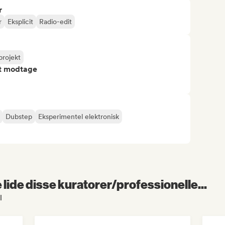
r
r
Eksplicit
Radio-edit
rojekt
at modtage
Dubstep
Eksperimentel elektronisk
lide disse kuratorer/professionelle...
l