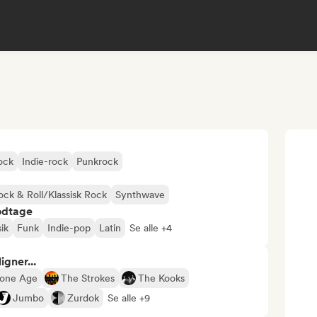
ock
Indie-rock
Punkrock
ock & Roll/Klassisk Rock
Synthwave
odtage
ik
Funk
Indie-pop
Latin
Se alle +4
gner...
tone Age
The Strokes
The Kooks
Jumbo
Zurdok
Se alle +9