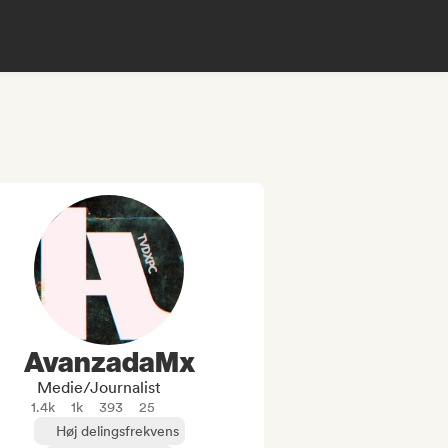
AvanzadaMx
Medie/journalist
1.4k
1k
393
25
Høj delingsfrekvens