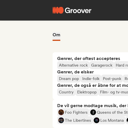
Om
Genrer, der oftest accepteres
Alternative rock
Garagerock
Hard r
Genrer, de elsker
Dream pop
Indie-folk
Post-punk
R
Genrer, de også er åbne for at m
Country
Elektropop
Film- og tv-mus
De vil gerne modtage musik, der li
Foo Fighters
Queens of the S
The Libertines
Los Montana