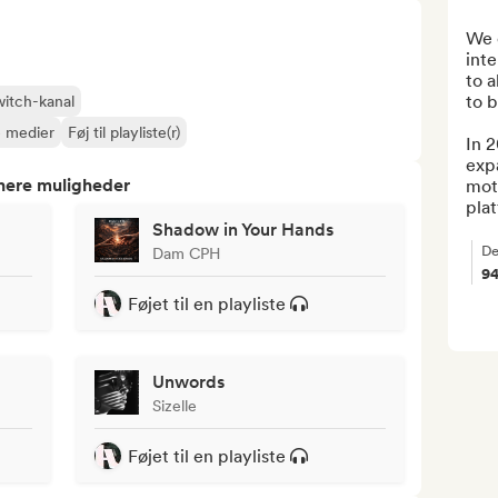
We 
inte
to a
to b
witch-kanal
e medier
Føj til playliste(r)
In 2
exp
tnere muligheder
moti
plat
Shadow in Your Hands
De
Dam CPH
9
Føjet til en playliste
Unwords
Sizelle
Føjet til en playliste