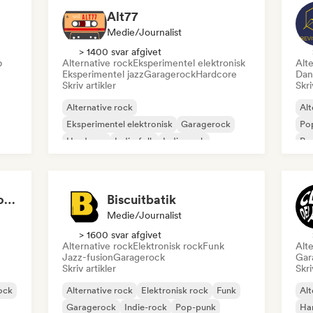
Alt77
Medie/journalist
> 1400 svar afgivet
p
Alternative rock
Eksperimentel elektronisk
Alte
Eksperimentel jazz
Garagerock
Hardcore
Dan
Skriv artikler
Skri
Alternative rock
Alt
Eksperimentel elektronisk
Garagerock
Po
Hardcore
Indie-folk
Indie-rock
Pro
Pop-punk
Post-punk
Global Rock Underground
Biscuitbatik
Medie/journalist
> 1600 svar afgivet
Alternative rock
Elektronisk rock
Funk
Alte
Jazz-fusion
Garagerock
Gar
Skriv artikler
Skri
ock
Alternative rock
Elektronisk rock
Funk
Alt
Garagerock
Indie-rock
Pop-punk
Ha