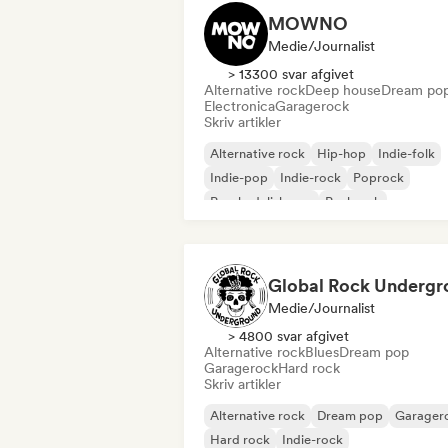
MOWNO
Medie/journalist
> 13300 svar afgivet
Alternative rock
Deep house
Dream po
Electronica
Garagerock
Skriv artikler
Alternative rock
Hip-hop
Indie-folk
Indie-pop
Indie-rock
Poprock
Psychedelisk pop
Punkrock
Medie/journalist
> 4800 svar afgivet
Alternative rock
Blues
Dream pop
Garagerock
Hard rock
Skriv artikler
Alternative rock
Dream pop
Garager
Hard rock
Indie-rock