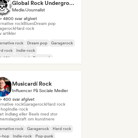
Global Rock Underground
Medie/journalist
> 4800 svar afgivet
rnative rock
Blues
Dream pop
agerock
Hard rock
v artikler
ernative rock
Dream pop
Garagerock
rd rock
Indie-rock
tal/Heavy metal
Pop-punk
chedelisk rock
Musicardí Rock
Influencer På Sociale Medier
> 400 svar afgivet
rnative rock
Garagerock
Hard rock
-hop
Indie-rock
et indlæg eller Reels med stor
nemslagskraft om kunstnere
ernative rock
Garagerock
Hard rock
p-hop
Indie-rock
Pop-punk