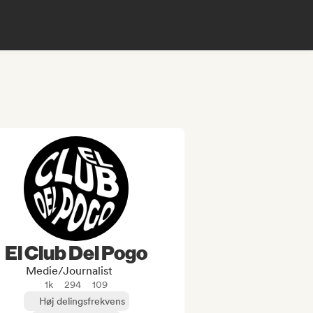
El Club Del Pogo
Medie/journalist
1k
294
109
Høj delingsfrekvens