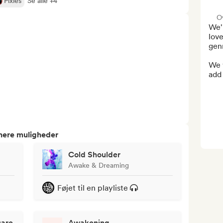
Pixies
Se alle +4
O
We'
love
genr
We w
add 
tnere muligheder
Cold Shoulder
Awake & Dreaming
Føjet til en playliste
Dare
Awakening