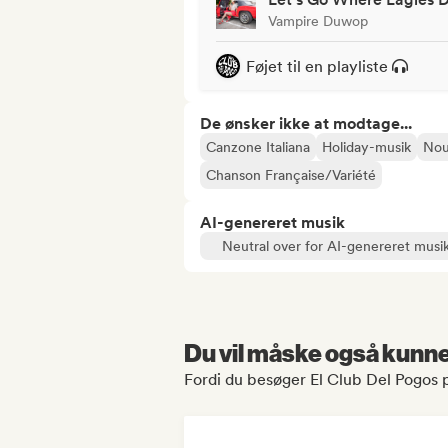
Vampire Duwop
Føjet til en playliste
De ønsker ikke at modtage...
Canzone Italiana
Holiday-musik
Nou
Chanson Française/Variété
AI-genereret musik
Neutral over for AI-genereret musi
Du vil måske også kunne 
Fordi du besøger El Club Del Pogos p