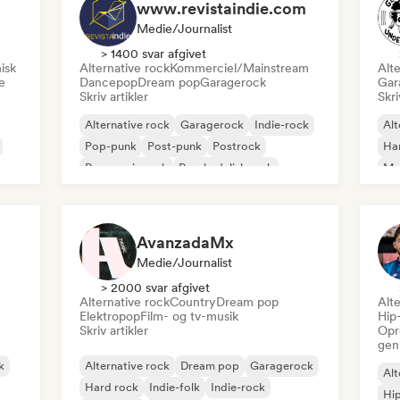
www.revistaindie.com
Medie/journalist
> 1400 svar afgivet
isk
Alternative rock
Kommerciel/Mainstream
Alte
e
Dancepop
Dream pop
Garagerock
Gar
Skriv artikler
Skri
Alternative rock
Garagerock
Indie-rock
Alt
Pop-punk
Post-punk
Postrock
Ha
Progressiv rock
Psychedelisk rock
Me
Psy
AvanzadaMx
Medie/journalist
> 2000 svar afgivet
Alternative rock
Country
Dream pop
Alte
Elektropop
Film- og tv-musik
Hip
Skriv artikler
Opr
gen
k
Alternative rock
Dream pop
Garagerock
Alt
Hard rock
Indie-folk
Indie-rock
Hi