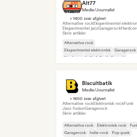
Alt77
Medie/journalist
> 1400 svar afgivet
Alternative rock
Eksperimentel elektron
Eksperimentel jazz
Garagerock
Hardcor
Skriv artikler
Alternative rock
Eksperimentel elektronisk
Garagerock
Hardcore
Indie-folk
Indie-rock
Pop-punk
Post-punk
Biscuitbatik
Medie/journalist
> 1600 svar afgivet
Alternative rock
Elektronisk rock
Funk
Jazz-fusion
Garagerock
Skriv artikler
Alternative rock
Elektronisk rock
Fun
Garagerock
Indie-rock
Pop-punk