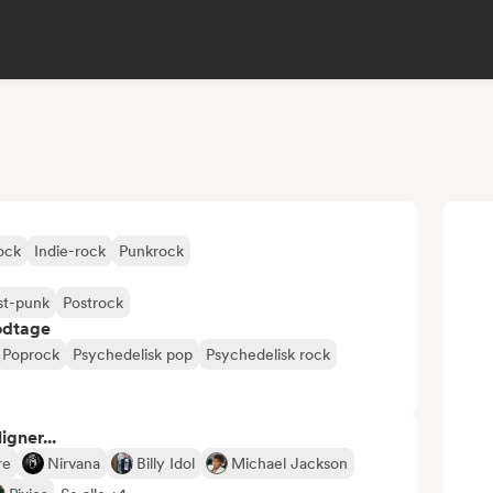
ock
Indie-rock
Punkrock
st-punk
Postrock
odtage
Poprock
Psychedelisk pop
Psychedelisk rock
gner...
re
Nirvana
Billy Idol
Michael Jackson