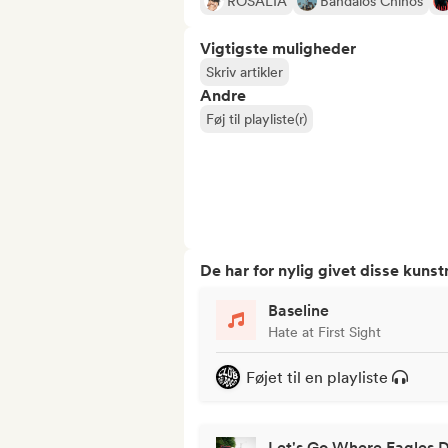
ROSALÍA
Bandalos Chinos
Vigtigste muligheder
Skriv artikler
Andre
Føj til playliste(r)
De har for nylig givet disse kuns
Baseline
Hate at First Sight
Føjet til en playliste
Let's Go Where Eagles 