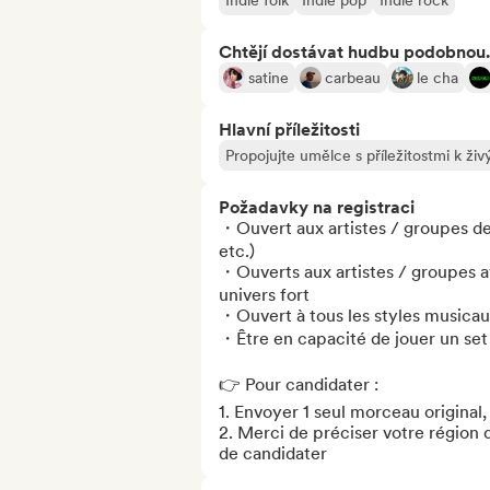
Indie folk
Indie pop
Indie rock
Chtějí dostávat hudbu podobnou.
satine
carbeau
le cha
Hlavní příležitosti
Propojujte umělce s příležitostmi k ž
Požadavky na registraci
・Ouvert aux artistes / groupes de
etc.) 

・Ouverts aux artistes / groupes a
univers fort

・Ouvert à tous les styles musicau
・Être en capacité de jouer un set
👉 Pour candidater :

1. Envoyer 1 seul morceau original,
2. Merci de préciser votre région 
de candidater