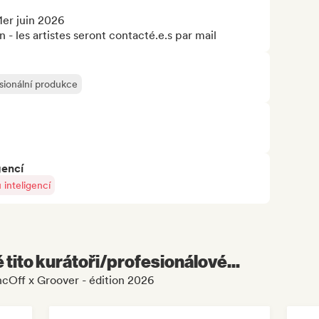
er juin 2026

n - les artistes seront contacté.e.s par mail
sionální produkce
gencí
inteligencí
é tito kurátoři/profesionálové...
ncOff x Groover - édition 2026