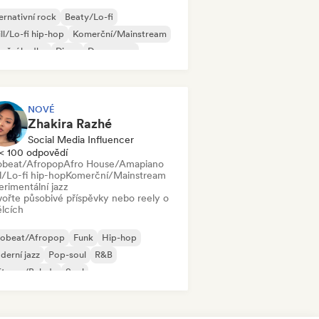
ernativní rock
Beaty/Lo-fi
ll/Lo-fi hip-hop
Komerční/Mainstream
neční hudba
Disco
Dream pop
use
NOVÉ
Zhakira Razhé
Social Media Influencer
< 100 odpovědí
obeat/Afropop
Afro House/Amapiano
l/Lo-fi hip-hop
Komerční/Mainstream
erimentální jazz
vořte působivé příspěvky nebo reely o
lcích
robeat/Afropop
Funk
Hip-hop
erní jazz
Pop-soul
R&B
ft pop/Balada
Soul