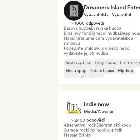
Vydavatelství, Vydavatel
> 1000 odpovědí
Basová hudba
Brazilská hudba
Brazilský funk
Taneční hudba
Deep hou
Nabídněte umělcům vydavatelskou
smlouvu
Podepište smlouvu s umělci nebo
vydávejte jejich hudbu
Brazilský funk
Deep house
Electronic
Electropop
Future house
Hip-hop
House
Tech House
indie now
Média/novinář
> 2400 odpovědí
Alternativní rock
Elektronický rock
Garage rock
Hip-hop
Indie folk
Napsat články