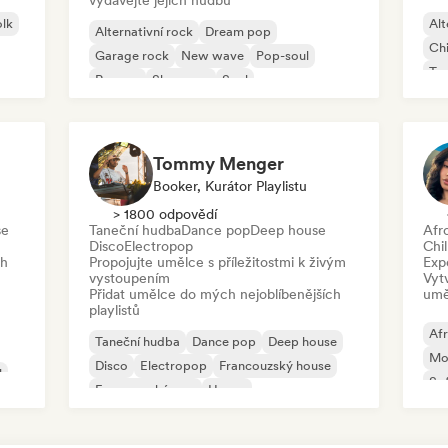
vydávejte jejich hudbu
olk
Alt
Alternativní rock
Dream pop
Chi
Garage rock
New wave
Pop-soul
Ta
Reggae
Shoegaze
Soul
Ho
Tommy Menger
Booker, Kurátor Playlistu
> 1800 odpovědí
se
Taneční hudba
Dance pop
Deep house
Afr
Disco
Electropop
Chil
ch
Propojujte umělce s příležitostmi k živým
Exp
vystoupením
Vyt
Přidat umělce do mých nejoblíbenějších
umě
playlistů
Af
Taneční hudba
Dance pop
Deep house
Mod
Disco
Electropop
Francouzský house
l
So
Francouzský pop
House