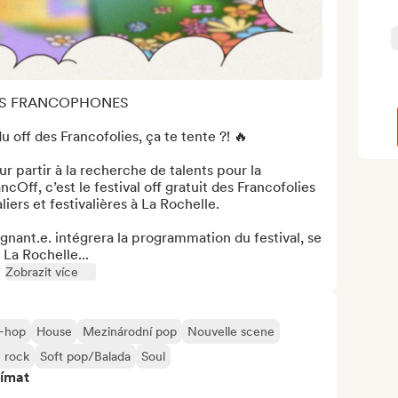
S FRANCOPHONES 

 off des Francofolies, ça te tente ?! 🔥

 partir à la recherche de talents pour la 
Off, c’est le festival off gratuit des Francofolies 
ers et festivalières à La Rochelle. 

gnant.e. intégrera la programmation du festival, se 
 La Rochelle...
Zobrazit více
-hop
House
Mezinárodní pop
Nouvelle scene
ý rock
Soft pop/Balada
Soul
jímat