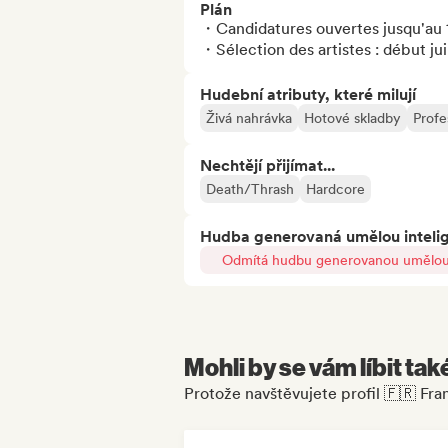
Plán
・Candidatures ouvertes jusqu'au 1
・Sélection des artistes : début jui
Hudební atributy, které milují
Živá nahrávka
Hotové skladby
Profe
Nechtějí přijímat...
Death/Thrash
Hardcore
Hudba generovaná umělou inteli
Odmítá hudbu generovanou umělou 
Mohli by se vám líbit tak
Protože navštěvujete profil 🇫🇷 Fra