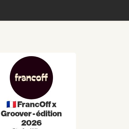
🇫🇷 FrancOff x
Groover - édition
2026