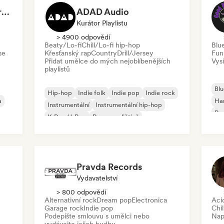
Dreamers Island Entertainment
ADAD Audio
Kurátor Playlistu
> 4900 odpovědí
Beaty/Lo-fi
Chill/Lo-fi hip-hop
Blu
se
Křesťanský rap
Country
Drill/Jersey
Fun
Přidat umělce do mých nejoblíbenějších
Vysí
playlistů
Blu
Hip-hop
Indie folk
Indie pop
Indie rock
a
Ha
Instrumentální
Instrumentální hip-hop
Psy
K-Pop/J-Pop
Rap v angličtině
Roc
Pravda Records
Vydavatelství
> 800 odpovědí
Alternativní rock
Dream pop
Electronica
Aci
Garage rock
Indie pop
Chil
Podepište smlouvu s umělci nebo
Nap