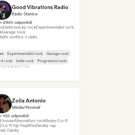
Good Vibrations Radio
Rádio Stanice
> 2900 odpovědí
es
Elektronický rock
Experimentální rock
k
Garage rock
lejte umělce v rádiu
es
Experimentální rock
Garage rock
rd rock
Indie rock
Progresivní rock
chedelický rock
k & Roll/Klasický rock
Zoila Antonio
Média/novinář
> 100 odpovědí
d house
Alternativní rock
Beaty/Lo-fi
l/Lo-fi hip-hop
Křesťanský rap
sat články