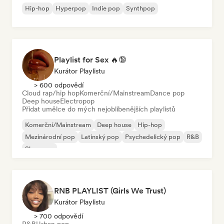
Hip-hop
Hyperpop
Indie pop
Synthpop
Playlist for Sex 🔥🔞
Kurátor Playlistu
> 600 odpovědí
Cloud rap/hip hop
Komerční/Mainstream
Dance pop
Deep house
Electropop
Přidat umělce do mých nejoblíbenějších playlistů
Komerční/Mainstream
Deep house
Hip-hop
Mezinárodní pop
Latinský pop
Psychedelický pop
R&B
Shoegaze
RNB PLAYLIST (Girls We Trust)
Kurátor Playlistu
> 700 odpovědí