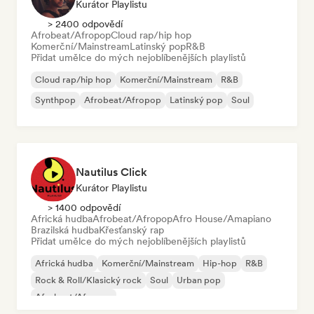
Kurátor Playlistu
> 2400 odpovědí
Afrobeat/Afropop
Cloud rap/hip hop
Komerční/Mainstream
Latinský pop
R&B
Přidat umělce do mých nejoblíbenějších playlistů
Cloud rap/hip hop
Komerční/Mainstream
R&B
Synthpop
Afrobeat/Afropop
Latinský pop
Soul
Nautilus Click
Kurátor Playlistu
> 1400 odpovědí
Africká hudba
Afrobeat/Afropop
Afro House/Amapiano
Brazilská hudba
Křesťanský rap
Přidat umělce do mých nejoblíbenějších playlistů
Africká hudba
Komerční/Mainstream
Hip-hop
R&B
Rock & Roll/Klasický rock
Soul
Urban pop
Afrobeat/Afropop