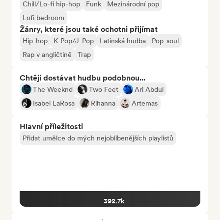
Chill/Lo-fi hip-hop
Funk
Mezinárodní pop
Lofi bedroom
Žánry, které jsou také ochotni přijímat
Hip-hop
K-Pop/J-Pop
Latinská hudba
Pop-soul
Rap v angličtině
Trap
Chtějí dostávat hudbu podobnou...
The Weeknd
Two Feet
Ari Abdul
Isabel LaRosa
Rihanna
Artemas
Hlavní příležitosti
Přidat umělce do mých nejoblíbenějších playlistů
392.7k