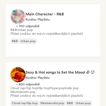
Main Character - R&B
Kurátor Playlistu
> 700 odpovědí
R&B
Urban pop
Přidat umělce do mých nejoblíbenějších playlistů
R&B
Urban pop
Sexy & Hot songs to Set the Mood 🥀 🥵
Kurátor Playlistu
> 800 odpovědí
Cloud rap/hip hop
Hip-hop
Hyperpop
Indie pop
Mezinárodní pop
Přidat umělce do mých nejoblíbenějších playlistů
Cloud rap/hip hop
Mezinárodní pop
R&B
Urban pop