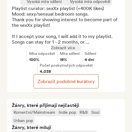
Vysoká míra sdílení
Vysoká míra odpovědí
Playlist curator: sexXx playlist (+400K likes)

Mood: sexy/sensual bedroom songs.

Thank you for showing interest to become part of 
the sexXx playlist!

If I accept your song, I will add it to my playlist. 
Songs can stay for 1 - 2 months, or ...
Zobrazit více
Míra odpovědí
Míra sdílení
Sdílení
100%
19%
4 dní
Počet poskytnutých odpovědí
4,038
Zobrazit podobné kurátory
Žánry, které přijímají nejčastěji
Komerční/Mainstream
Indie pop
R&B
Soul
Urban pop
Žánry, které milují