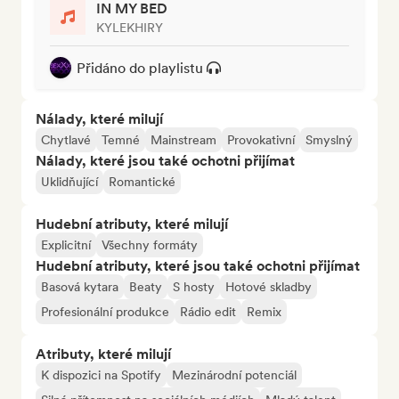
IN MY BED
KYLEKHIRY
Přidáno do playlistu
Nálady, které milují
Chytlavé
Temné
Mainstream
Provokativní
Smyslný
Nálady, které jsou také ochotni přijímat
Uklidňující
Romantické
Hudební atributy, které milují
Explicitní
Všechny formáty
Hudební atributy, které jsou také ochotni přijímat
Basová kytara
Beaty
S hosty
Hotové skladby
Profesionální produkce
Rádio edit
Remix
Atributy, které milují
K dispozici na Spotify
Mezinárodní potenciál