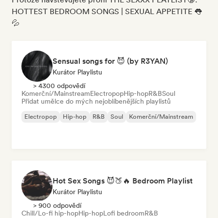
HOTTEST BEDROOM SONGS | SEXUAL APPETITE 👅
💦
Sensual songs for 😈 (by R3YAN)
Kurátor Playlistu
> 4300 odpovědí
Komerční/Mainstream
Electropop
Hip-hop
R&B
Soul
Přidat umělce do mých nejoblíbenějších playlistů
Electropop
Hip-hop
R&B
Soul
Komerční/Mainstream
Hot Sex Songs 😈🍑🔥 Bedroom Playlist
Kurátor Playlistu
> 900 odpovědí
Chill/Lo-fi hip-hop
Hip-hop
Lofi bedroom
R&B