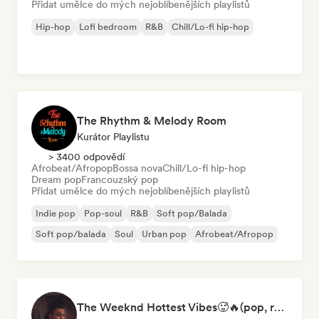
Přidat umělce do mých nejoblíbenějších playlistů
Hip-hop
Lofi bedroom
R&B
Chill/Lo-fi hip-hop
The Rhythm & Melody Room
Kurátor Playlistu
> 3400 odpovědí
Afrobeat/Afropop
Bossa nova
Chill/Lo-fi hip-hop
Dream pop
Francouzský pop
Přidat umělce do mých nejoblíbenějších playlistů
Indie pop
Pop-soul
R&B
Soft pop/Balada
Soft pop/balada
Soul
Urban pop
Afrobeat/Afropop
The Weeknd Hottest Vibes🥵🔥(pop, rock, rnb, hiphop, sexy, dark, sad, chill, melancholy, moody, vibe)