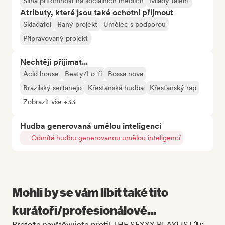
Silná přítomnost na sociálních médiích
Mladý talent
Atributy, které jsou také ochotni přijmout
Skladatel
Raný projekt
Umělec s podporou
Připravovaný projekt
Nechtějí přijímat...
Acid house
Beaty/Lo-fi
Bossa nova
Brazilský sertanejo
Křesťanská hudba
Křesťanský rap
Zobrazit vše +33
Hudba generovaná umělou inteligencí
Odmítá hudbu generovanou umělou inteligencí
Mohli by se vám líbit také tito
kurátoři/profesionálové...
Protože navštěvujete profil THE SEXXX PLAYLIST🔞: