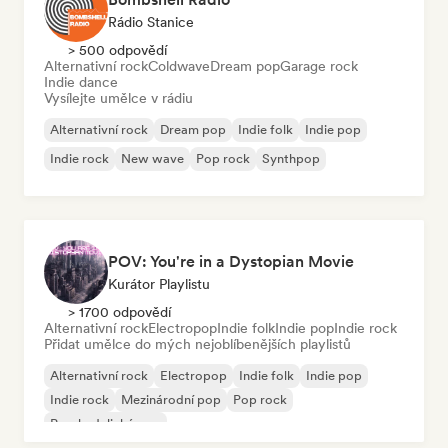
Rádio Stanice
> 500 odpovědí
Alternativní rock
Coldwave
Dream pop
Garage rock
Indie dance
Vysílejte umělce v rádiu
Alternativní rock
Dream pop
Indie folk
Indie pop
Indie rock
New wave
Pop rock
Synthpop
POV: You're in a Dystopian Movie
Kurátor Playlistu
> 1700 odpovědí
Alternativní rock
Electropop
Indie folk
Indie pop
Indie rock
Přidat umělce do mých nejoblíbenějších playlistů
Alternativní rock
Electropop
Indie folk
Indie pop
Indie rock
Mezinárodní pop
Pop rock
Psychedelický pop