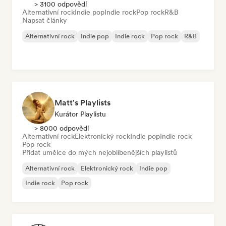
> 3100 odpovědí
Alternativní rock
Indie pop
Indie rock
Pop rock
R&B
Napsat články
Alternativní rock
Indie pop
Indie rock
Pop rock
R&B
Matt's Playlists
Kurátor Playlistu
> 8000 odpovědí
Alternativní rock
Elektronický rock
Indie pop
Indie rock
Pop rock
Přidat umělce do mých nejoblíbenějších playlistů
Alternativní rock
Elektronický rock
Indie pop
Indie rock
Pop rock