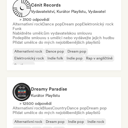
Cénit Records
Vydavatelství, Kurátor Playlistu, Vydavatel
> 3100 odpovědí
Alternativní rock
Dance pop
Dream pop
Elektronický rock
Funk
Nabídněte umělcům vydavatelskou smlouvu
Podepište smlouvu s umělci nebo vydávejte jejich hudbu
Přidat umělce do mých nejoblíbenějších playlistů
Alternativní rock
Dance pop
Dream pop
Elektronický rock
Indie folk
Indie pop
Rap v angličtině
Synthwave
Dreamy Paradise
Kurátor Playlistu
> 12500 odpovědí
Alternativní rock
Blues
Country
Dance pop
Dream pop
Přidat umělce do mých nejoblíbenějších playlistů
Alternativní rock
Dream pop
Indie pop
Indie rock