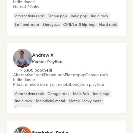
Indie dance
Napsat články
Alternativní rock
Dream pop
Indie pop
Indie rock
Lofi bedroom
Shoegaze
Chill/Lo-fi hip-hop
Hard rock
Andrew X
Kurátor Playlistu
> 3300 odpovědí
Alternativní rock
Dream pop
Electropop
Garage rock
Indie dance
Přidat umělce do mých nejoblíbenějších playlistů
Alternativní rock
Garage rock
Indie folk
Indie pop
Indie rock
Melodický metal
Metal/Heavy metal
Pop rock
Bombshell Radio