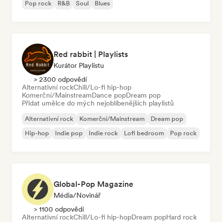
Pop rock
R&B
Soul
Blues
Red rabbit | Playlists
Kurátor Playlistu
> 2300 odpovědí
Alternativní rock
Chill/Lo-fi hip-hop
Komerční/Mainstream
Dance pop
Dream pop
Přidat umělce do mých nejoblíbenějších playlistů
Alternativní rock
Komerční/Mainstream
Dream pop
Hip-hop
Indie pop
Indie rock
Lofi bedroom
Pop rock
Global-Pop Magazine
Média/novinář
> 1100 odpovědí
Alternativní rock
Chill/Lo-fi hip-hop
Dream pop
Hard rock