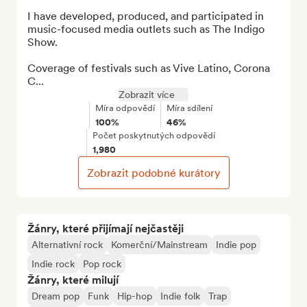
I have developed, produced, and participated in 
music-focused media outlets such as The Indigo 
Show.

Coverage of festivals such as Vive Latino, Corona 
C...
Zobrazit více
Míra odpovědí
Míra sdílení
100%
46%
Počet poskytnutých odpovědí
1,980
Zobrazit podobné kurátory
Žánry, které přijímají nejčastěji
Alternativní rock
Komerční/Mainstream
Indie pop
Indie rock
Pop rock
Žánry, které milují
Dream pop
Funk
Hip-hop
Indie folk
Trap