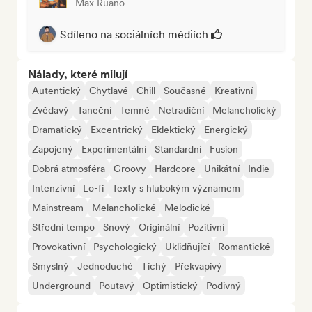
Max Ruano
Sdíleno na sociálních médiích
Nálady, které milují
Autentický
Chytlavé
Chill
Současné
Kreativní
Zvědavý
Taneční
Temné
Netradiční
Melancholický
Dramatický
Excentrický
Eklektický
Energický
Zapojený
Experimentální
Standardní
Fusion
Dobrá atmosféra
Groovy
Hardcore
Unikátní
Indie
Intenzivní
Lo-fi
Texty s hlubokým významem
Mainstream
Melancholické
Melodické
Střední tempo
Snový
Originální
Pozitivní
Provokativní
Psychologický
Uklidňující
Romantické
Smyslný
Jednoduché
Tichý
Překvapivý
Underground
Poutavý
Optimistický
Podivný