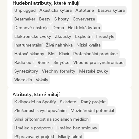
Hudební atributy, které milují
Unplugged
Akustická kytara
Autotune
Basová kytara
Beatmaker
Beaty
S hosty
Coververze
Dechové nástroje
Dema
Elektrická kytara
Elektronické zvuky
Zkoušky
Explicitní
Freestyle
Instrumentální
Živá nahrávka
Nízká kvalita
Hotové skladby
Bicí
Klavír
Profesionální produkce
Rádio edit
Remix
Smyčce
Vhodné pro synchronizaci
Syntezátory
Všechny formáty
Městské zvuky
Videoklip
Vokály
Atributy, které milují
K dispozici na Spotify
Skladatel
Raný projekt
Zkušenosti s vystupováním
Mezinárodní potenciál
Silná přítomnost na sociálních médiích
Umělec s podporou
Umělec bez smlouvy
Připravovaný projekt
Mladý talent