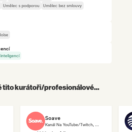
Umělec s podporou
Umělec bez smlouvy
oise
gencí
nteligencí
é tito kurátoři/profesionálové...
Soave
Kanál Na YouTube/Twitch, Vydavatelství, Kurátor Playlistu