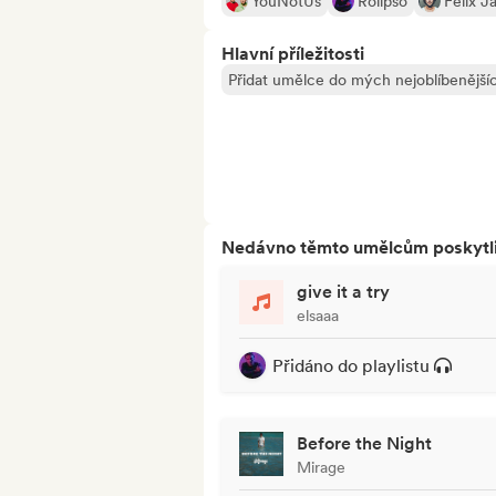
YouNotUs
Rolipso
Felix J
Hlavní příležitosti
Přidat umělce do mých nejoblíbenějšíc
Nedávno těmto umělcům poskytli p
give it a try
elsaaa
Přidáno do playlistu
Before the Night
Mirage