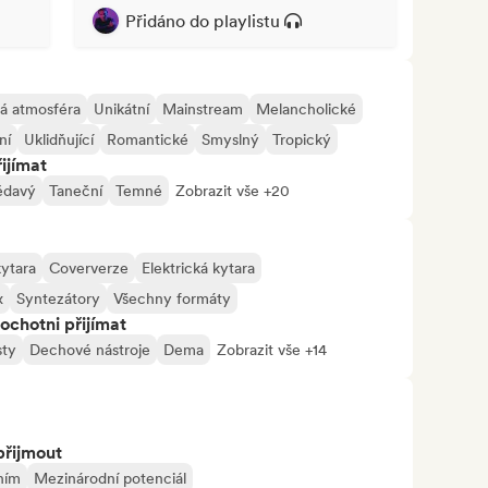
Přidáno do playlistu
á atmosféra
Unikátní
Mainstream
Melancholické
ní
Uklidňující
Romantické
Smyslný
Tropický
ijímat
ědavý
Taneční
Temné
Zobrazit vše +20
ytara
Coververze
Elektrická kytara
x
Syntezátory
Všechny formáty
ochotni přijímat
sty
Dechové nástroje
Dema
Zobrazit vše +14
přijmout
ním
Mezinárodní potenciál