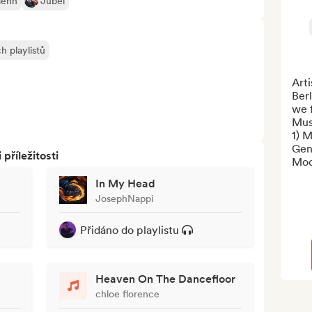
aehn
Jubël
h playlistů
Arti
Berl
we 
Musi
1) M
Gen
říležitosti
Mood
In My Head
JosephNappi
Přidáno do playlistu
Heaven On The Dancefloor
chloe florence