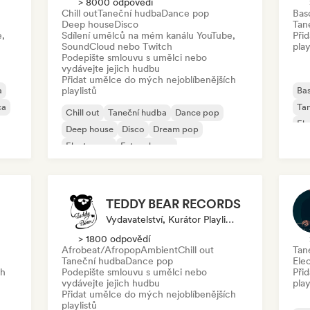
> 8000 odpovědí
Chill out
Taneční hudba
Dance pop
Bas
Deep house
Disco
Tan
e,
Sdílení umělců na mém kanálu YouTube,
Při
SoundCloud nebo Twitch
play
Podepište smlouvu s umělci nebo
vydávejte jejich hudbu
Přidat umělce do mých nejoblíbenějších
a
playlistů
Ba
ca
Ta
Chill out
Taneční hudba
Dance pop
Ele
Deep house
Disco
Dream pop
Electropop
Future house
TEDDY BEAR RECORDS
Vydavatelství, Kurátor Playlistu
> 1800 odpovědí
Afrobeat/Afropop
Ambient
Chill out
Tan
Taneční hudba
Dance pop
Ele
ch
Podepište smlouvu s umělci nebo
Při
vydávejte jejich hudbu
play
Přidat umělce do mých nejoblíbenějších
playlistů