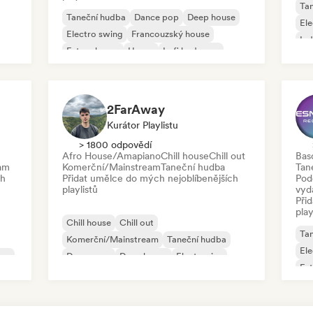
Ta
Taneční hudba
Dance pop
Deep house
Ele
Electro swing
Francouzský house
Ind
Future house
House
Lofi bedroom
2FarAway
Kurátor Playlistu
> 1800 odpovědí
Afro House/Amapiano
Chill house
Chill out
Bas
am
Komerční/Mainstream
Taneční hudba
Tan
ch
Přidat umělce do mých nejoblíbenějších
Pod
playlistů
vyd
Při
play
Chill house
Chill out
Ta
Komerční/Mainstream
Taneční hudba
Ele
eam
Dance pop
Deep house
Electronica
Fut
Electropop