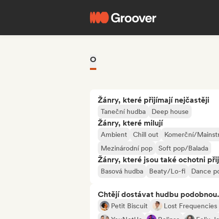
O
Žánry, které přijímají nejčastěji
Taneční hudba
Deep house
Žánry, které milují
Ambient
Chill out
Komerční/Mainst
Mezinárodní pop
Soft pop/Balada
Žánry, které jsou také ochotni při
Basová hudba
Beaty/Lo-fi
Dance p
Chtějí dostávat hudbu podobnou.
Petit Biscuit
Lost Frequencies