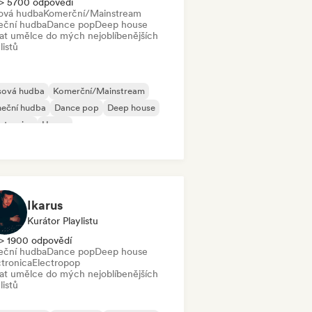
> 5700 odpovědí
ová hudba
Komerční/Mainstream
eční hudba
Dance pop
Deep house
dat umělce do mých nejoblíbenějších
listů
sová hudba
Komerční/Mainstream
neční hudba
Dance pop
Deep house
ctronica
House
Ikarus
Kurátor Playlistu
> 1900 odpovědí
eční hudba
Dance pop
Deep house
ctronica
Electropop
dat umělce do mých nejoblíbenějších
listů