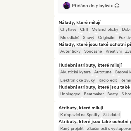
Přidáno do playlistu
Nálady, které milují
Chytlavé
Chill
Melancholický
Dobr
Melodické
Snový
Originální
Pozitiv
Nálady, které jsou také ochotni př
Autentický
Současné
Kreativní
Zv
Hudební atributy, které milují
Akustická kytara
Autotune
Basová k
Elektronické zvuky
Rádio edit
Remi
Hudební atributy, které jsou také 
Unplugged
Beatmaker
Beaty
S ho
Atributy, které milují
K dispozici na Spotify
Skladatel
Atributy, které jsou také ochotni 
Raný projekt
Zkušenosti s vystupová