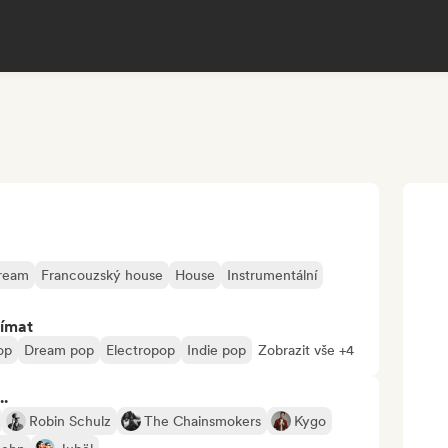
ream
Francouzský house
House
Instrumentální
jímat
op
Dream pop
Electropop
Indie pop
Zobrazit vše +4
..
Robin Schulz
The Chainsmokers
Kygo