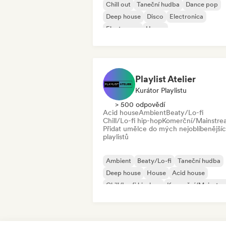
Chill out
Taneční hudba
Dance pop
Deep house
Disco
Electronica
Electropop
House
Playlist Atelier
Kurátor Playlistu
> 500 odpovědí
Acid house
Ambient
Beaty/Lo-fi
Chill/Lo-fi hip-hop
Komerční/Mainstre
Přidat umělce do mých nejoblíbenější
playlistů
Ambient
Beaty/Lo-fi
Taneční hudba
Deep house
House
Acid house
Chill/Lo-fi hip-hop
Komerční/Mainstr