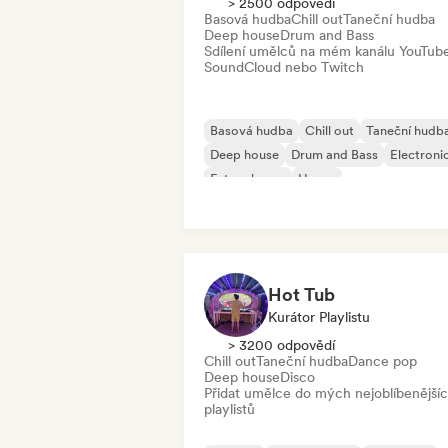
> 2500 odpovědí
Basová hudba
Chill out
Taneční hudba
Deep house
Drum and Bass
Sdílení umělců na mém kanálu YouTub
SoundCloud nebo Twitch
Basová hudba
Chill out
Taneční hudb
Deep house
Drum and Bass
Electroni
Future house
House
Hot Tub
Kurátor Playlistu
> 3200 odpovědí
Chill out
Taneční hudba
Dance pop
Deep house
Disco
Přidat umělce do mých nejoblíbenější
playlistů