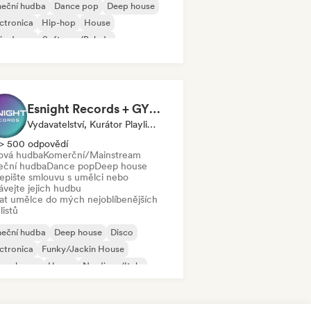
neční hudba
Dance pop
Deep house
ctronica
Hip-hop
House
ie dance
Soft pop/Balada
Esnight Records + GYM DISCO HOUSE POP playlist
Vydavatelství, Kurátor Playlistu
> 500 odpovědí
ová hudba
Komerční/Mainstream
eční hudba
Dance pop
Deep house
epište smlouvu s umělci nebo
ávejte jejich hudbu
dat umělce do mých nejoblíbenějších
listů
neční hudba
Deep house
Disco
ctronica
Funky/Jackin House
ure house
House
Nu-disco/Italo