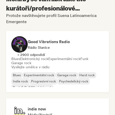
kurátoři/profesionálové...
Protože navštěvujete profil Suena Latinoamerica
Emergente
Good Vibrations Radio
Rádio Stanice
> 2900 odpovědí
Blues
Elektronický rock
Experimentální rock
Funk
Garage rock
Vysílejte umělce v rádiu
Blues
Experimentální rock
Garage rock
Hard rock
Indie rock
Progresivní rock
Psychedelický rock
Rock & Roll/Klasický rock
indie now
Média/novinář