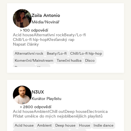
Zoila Antonio
Média/novinář
> 100 odpovědí
Acid house
Alternativní rock
Beaty/Lo-fi
Chill/Lo-fi hip-hop
Křesťanský rap
Napsat články
Alternativní rock
Beaty/Lo-fi
Chill/Lo-fi hip-hop
Komerční/Mainstream
Taneční hudba
Disco
Dream pop
House
N3UX
Kurátor Playlistu
> 2800 odpovědí
Acid house
Ambient
Chill out
Deep house
Electronica
Přidat umělce do mých nejoblíbenějších playlistů
Acid house
Ambient
Deep house
House
Indie dance