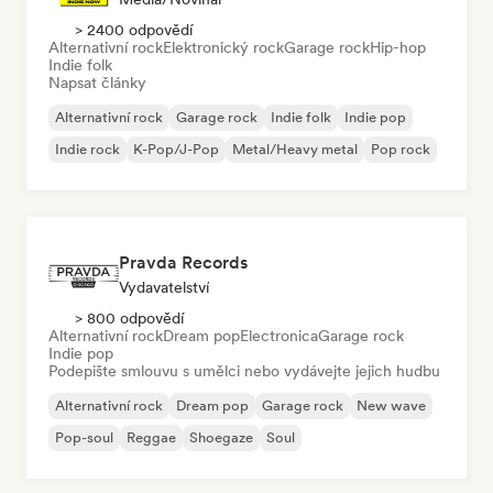
> 2400 odpovědí
Alternativní rock
Elektronický rock
Garage rock
Hip-hop
Indie folk
Napsat články
Alternativní rock
Garage rock
Indie folk
Indie pop
Indie rock
K-Pop/J-Pop
Metal/Heavy metal
Pop rock
Pravda Records
Vydavatelství
> 800 odpovědí
Alternativní rock
Dream pop
Electronica
Garage rock
Indie pop
Podepište smlouvu s umělci nebo vydávejte jejich hudbu
Alternativní rock
Dream pop
Garage rock
New wave
Pop-soul
Reggae
Shoegaze
Soul