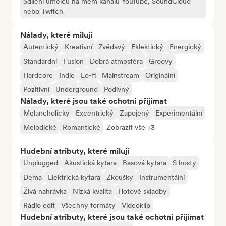
Sdílení umělců na mém kanálu YouTube, SoundCloud
nebo Twitch
Nálady, které milují
Autentický
Kreativní
Zvědavý
Eklektický
Energický
Standardní
Fusion
Dobrá atmosféra
Groovy
Hardcore
Indie
Lo-fi
Mainstream
Originální
Pozitivní
Underground
Podivný
Nálady, které jsou také ochotni přijímat
Melancholický
Excentrický
Zapojený
Experimentální
Melodické
Romantické
Zobrazit vše +3
Hudební atributy, které milují
Unplugged
Akustická kytara
Basová kytara
S hosty
Dema
Elektrická kytara
Zkoušky
Instrumentální
Živá nahrávka
Nízká kvalita
Hotové skladby
Rádio edit
Všechny formáty
Videoklip
Hudební atributy, které jsou také ochotni přijímat