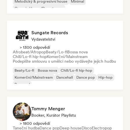
Melodický & progresivní house
Minimal
Organic House/Downtempo
Sungate Records
Vydavatelství
> 1300 odpovědí
Afrobeat/Afropop
Beaty/Lo-fi
Bossa nova
Chill/Lo-fi hip-hop
Komerční/Mainstream
Podepište smlouvu s umělci nebo vydávejte jejich hudbu
Beaty/Lo-fi
Bossa nova
Chill/Lo-fi hip-hop
Komerční/Mainstream
Dancehall
Dance pop
Hip-hop
Pop-soul
Tommy Menger
Booker, Kurátor Playlistu
> 1800 odpovědí
Taneční hudba
Dance pop
Deep house
Disco
Electropop