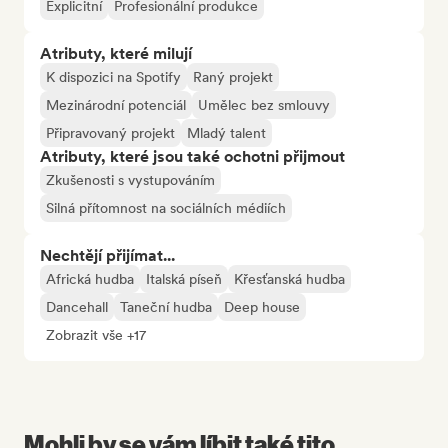
Explicitní
Profesionální produkce
Atributy, které milují
K dispozici na Spotify
Raný projekt
Mezinárodní potenciál
Umělec bez smlouvy
Připravovaný projekt
Mladý talent
Atributy, které jsou také ochotni přijmout
Zkušenosti s vystupováním
Silná přítomnost na sociálních médiích
Nechtějí přijímat...
Africká hudba
Italská píseň
Křesťanská hudba
Dancehall
Taneční hudba
Deep house
Zobrazit vše +17
Mohli by se vám líbit také tito