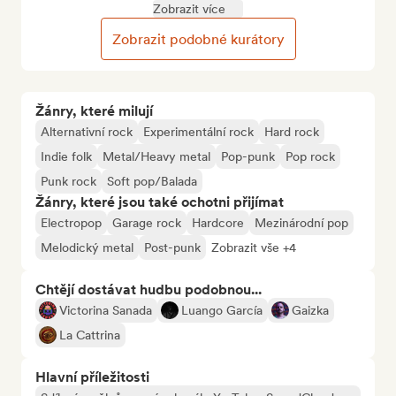
Zobrazit více
Zobrazit podobné kurátory
Žánry, které milují
Alternativní rock
Experimentální rock
Hard rock
Indie folk
Metal/Heavy metal
Pop-punk
Pop rock
Punk rock
Soft pop/Balada
Žánry, které jsou také ochotni přijímat
Electropop
Garage rock
Hardcore
Mezinárodní pop
Melodický metal
Post-punk
Zobrazit vše +4
Chtějí dostávat hudbu podobnou...
Victorina Sanada
Luango García
Gaizka
La Cattrina
Hlavní příležitosti