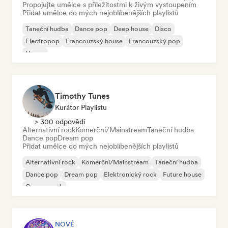
Propojujte umělce s příležitostmi k živým vystoupením
Přidat umělce do mých nejoblíbenějších playlistů
Taneční hudba
Dance pop
Deep house
Disco
Electropop
Francouzský house
Francouzský pop
House
Timothy Tunes
Kurátor Playlistu
> 300 odpovědí
Alternativní rock
Komerční/Mainstream
Taneční hudba
Dance pop
Dream pop
Přidat umělce do mých nejoblíbenějších playlistů
Alternativní rock
Komerční/Mainstream
Taneční hudba
Dance pop
Dream pop
Elektronický rock
Future house
Garage rock
NOVÉ