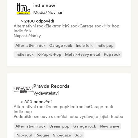
indie now
Média/novinář
> 2400 odpovědí
Alternativní rock
Elektronický rock
Garage rock
Hip-hop
Indie folk
Napsat články
Alternativní rock
Garage rock
Indie folk
Indie pop
Indie rock
K-Pop/J-Pop
Metal/Heavy metal
Pop rock
Pravda Records
Vydavatelství
> 800 odpovědí
Alternativní rock
Dream pop
Electronica
Garage rock
Indie pop
Podepište smlouvu s umělci nebo vydávejte jejich hudbu
Alternativní rock
Dream pop
Garage rock
New wave
Pop-soul
Reggae
Shoegaze
Soul