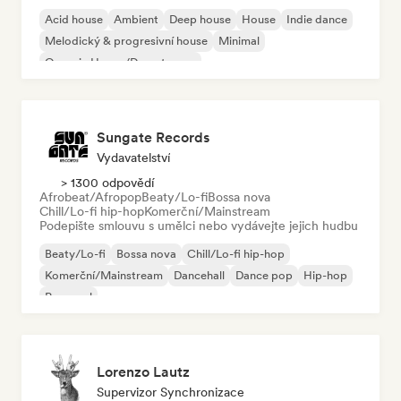
Acid house
Ambient
Deep house
House
Indie dance
Melodický & progresivní house
Minimal
Organic House/Downtempo
Sungate Records
Vydavatelství
> 1300 odpovědí
Afrobeat/Afropop
Beaty/Lo-fi
Bossa nova
Chill/Lo-fi hip-hop
Komerční/Mainstream
Podepište smlouvu s umělci nebo vydávejte jejich hudbu
Beaty/Lo-fi
Bossa nova
Chill/Lo-fi hip-hop
Komerční/Mainstream
Dancehall
Dance pop
Hip-hop
Pop-soul
Lorenzo Lautz
Supervizor Synchronizace