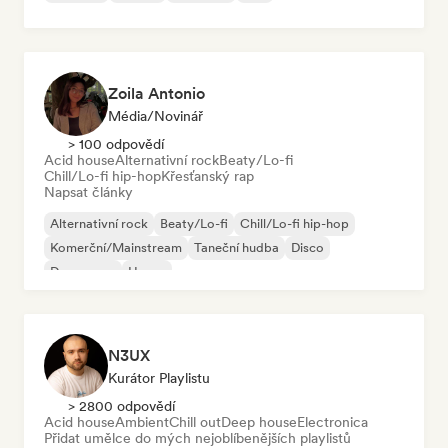
Zoila Antonio
Média/novinář
> 100 odpovědí
Acid house
Alternativní rock
Beaty/Lo-fi
Chill/Lo-fi hip-hop
Křesťanský rap
Napsat články
Alternativní rock
Beaty/Lo-fi
Chill/Lo-fi hip-hop
Komerční/Mainstream
Taneční hudba
Disco
Dream pop
House
N3UX
Kurátor Playlistu
> 2800 odpovědí
Acid house
Ambient
Chill out
Deep house
Electronica
Přidat umělce do mých nejoblíbenějších playlistů