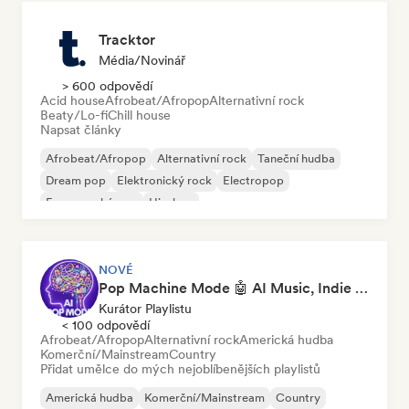
Tracktor
Média/novinář
> 600 odpovědí
Acid house
Afrobeat/Afropop
Alternativní rock
Beaty/Lo-fi
Chill house
Napsat články
Afrobeat/Afropop
Alternativní rock
Taneční hudba
Dream pop
Elektronický rock
Electropop
Francouzský pop
Hip-hop
NOVÉ
Pop Machine Mode 🤖 AI Music, Indie Pop & Dream Pop
Kurátor Playlistu
< 100 odpovědí
Afrobeat/Afropop
Alternativní rock
Americká hudba
Komerční/Mainstream
Country
Přidat umělce do mých nejoblíbenějších playlistů
Americká hudba
Komerční/Mainstream
Country