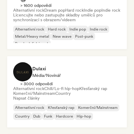
> 1600 odpovědí
Alternativní rock
Dream pop
Hard rock
Indie pop
Indie rock
Licencujte nebo zastupujte skladby umělců pro
synchronizaci s obrazem/videem
Alternativní rock
Hard rock
Indie pop
Indie rock
Metal/Heavy metal
New wave
Post-punk
Psychedelický rock
Dulaxi
Média/novinář
> 3000 odpovědí
Alternativní rock
Chill/Lo-fi hip-hop
Křesťanský rap
Komerční/Mainstream
Country
Napsat články
Alternativní rock
Křesťanský rap
Komerční/Mainstream
Country
Dub
Funk
Hardcore
Hip-hop