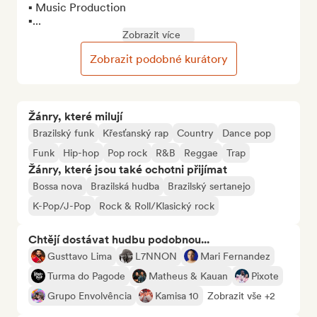
▪︎ Music Production

▪︎...
Zobrazit více
Zobrazit podobné kurátory
Žánry, které milují
Brazilský funk
Křesťanský rap
Country
Dance pop
Funk
Hip-hop
Pop rock
R&B
Reggae
Trap
Žánry, které jsou také ochotni přijímat
Bossa nova
Brazilská hudba
Brazilský sertanejo
K-Pop/J-Pop
Rock & Roll/Klasický rock
Chtějí dostávat hudbu podobnou...
Gusttavo Lima
L7NNON
Mari Fernandez
Turma do Pagode
Matheus & Kauan
Pixote
Grupo Envolvência
Kamisa 10
Zobrazit vše +2