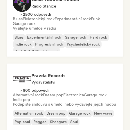
Rádio Stanice
> 2900 odpovědí
Blues
Elektronický rock
Experimentální rock
Funk
Garage rock
Vysílejte umělce v rádiu
Blues
Experimentální rock
Garage rock
Hard rock
Indie rock
Progresivní rock
Psychedelický rock
Rock & Roll/Klasický rock
Pravda Records
Vydavatelství
> 800 odpovědí
Alternativní rock
Dream pop
Electronica
Garage rock
Indie pop
Podepište smlouvu s umělci nebo vydávejte jejich hudbu
Alternativní rock
Dream pop
Garage rock
New wave
Pop-soul
Reggae
Shoegaze
Soul