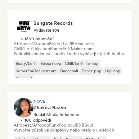
Sungate Records
Vydavatelství
> 1300 odpovědí
Afrobeat/Afropop
Beaty/Lo-fi
Bossa nova
Chill/Lo-fi hip-hop
Komerční/Mainstream
Podepište smlouvu s umělci nebo vydávejte jejich hudbu
Beaty/Lo-fi
Bossa nova
Chill/Lo-fi hip-hop
Komerční/Mainstream
Dancehall
Dance pop
Hip-hop
Pop-soul
NOVÉ
Zhakira Razhé
Social Media Influencer
< 100 odpovědí
Afrobeat/Afropop
Funk
Pop-soul
R&B
Soul
Vytvořte působivé příspěvky nebo reely o umělcích