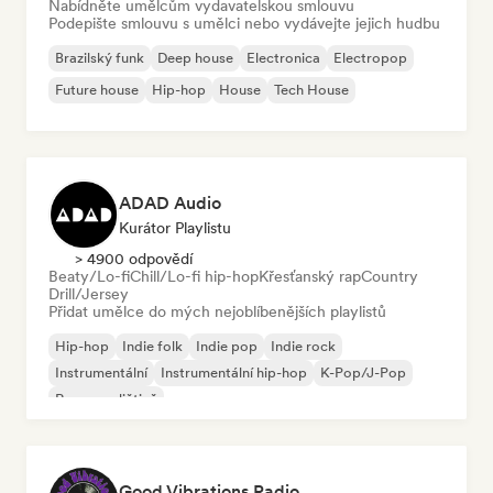
Nabídněte umělcům vydavatelskou smlouvu
Podepište smlouvu s umělci nebo vydávejte jejich hudbu
Brazilský funk
Deep house
Electronica
Electropop
Future house
Hip-hop
House
Tech House
ADAD Audio
Kurátor Playlistu
> 4900 odpovědí
Beaty/Lo-fi
Chill/Lo-fi hip-hop
Křesťanský rap
Country
Drill/Jersey
Přidat umělce do mých nejoblíbenějších playlistů
Hip-hop
Indie folk
Indie pop
Indie rock
Instrumentální
Instrumentální hip-hop
K-Pop/J-Pop
Rap v angličtině
Good Vibrations Radio