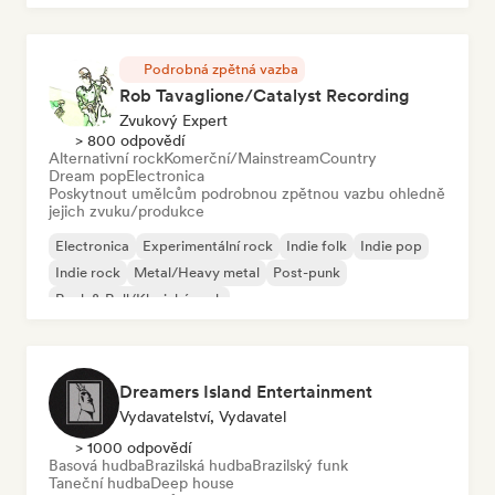
Podrobná zpětná vazba
Rob Tavaglione/Catalyst Recording
Zvukový Expert
> 800 odpovědí
Alternativní rock
Komerční/Mainstream
Country
Dream pop
Electronica
Poskytnout umělcům podrobnou zpětnou vazbu ohledně
jejich zvuku/produkce
Electronica
Experimentální rock
Indie folk
Indie pop
Indie rock
Metal/Heavy metal
Post-punk
Rock & Roll/Klasický rock
Dreamers Island Entertainment
Vydavatelství, Vydavatel
> 1000 odpovědí
Basová hudba
Brazilská hudba
Brazilský funk
Taneční hudba
Deep house