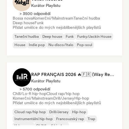
Kurátor Playlistu
> 3500 odpovědí
Bossa nova
Komerční/Mainstream
Taneční hudba
Deep house
Funk
Přidat umělce do mých nejoblíbenějších playlistů
Taneční hudba
Deep house
Funk
Funky/Jackin House
House
Indie pop
Nu-disco/Italo
Pop-soul
RAP FRANÇAIS 2026 🔥🇫🇷 (Way Records)
Kurátor Playlistu
> 5700 odpovědí
Chill/Lo-fi hip-hop
Cloud rap/hip hop
Komerční/Mainstream
Drill/Jersey
Hip-hop
Přidat umělce do mých nejoblíbenějších playlistů
Cloud rap/hip hop
Drill/Jersey
Hip-hop
Instrumentální hip-hop
Francouzský rap
Trap
Urban pop
Chill/Lo-fi hip-hop