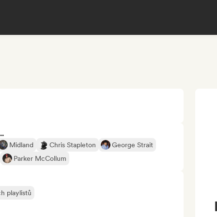
..
Midland
Chris Stapleton
George Strait
Parker McCollum
h playlistů