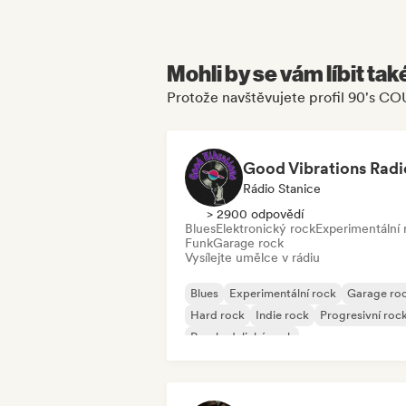
Mohli by se vám líbit tak
Protože navštěvujete profil 90'
Good Vibrations Radi
Rádio Stanice
> 2900 odpovědí
Blues
Elektronický rock
Experimentální 
Funk
Garage rock
Vysílejte umělce v rádiu
Blues
Experimentální rock
Garage ro
Hard rock
Indie rock
Progresivní roc
Psychedelický rock
Rock & Roll/Klasický rock