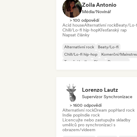
Zoila Antonio
Média/novinář
> 100 odpovědí
Acid house
Alternativní rock
Beaty/Lo-f
Chill/Lo-fi hip-hop
Křesťanský rap
Napsat články
Alternativní rock
Beaty/Lo-fi
Chill/Lo-fi hip-hop
Komerční/Mainstr
Taneční hudba
Disco
Dream pop
House
Lorenzo Lautz
Supervizor Synchronizace
> 1600 odpovědí
Alternativní rock
Dream pop
Hard rock
Indie pop
Indie rock
Licencujte nebo zastupujte skladby
umělců pro synchronizaci s
obrazem/videem