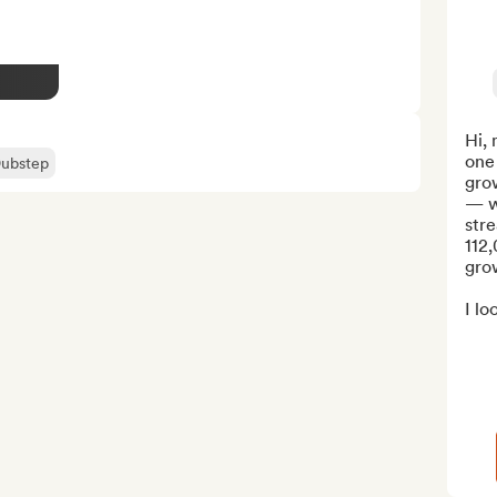
Hi, 
one 
ubstep
grow
— wi
stre
112,
grow
I lo