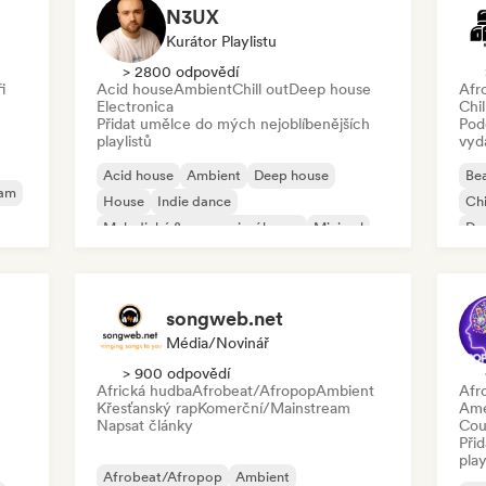
N3UX
Kurátor Playlistu
> 2800 odpovědí
i
Acid house
Ambient
Chill out
Deep house
Afr
Electronica
Chil
Přidat umělce do mých nejoblíbenějších
Pod
playlistů
vyd
Acid house
Ambient
Deep house
Bea
eam
House
Indie dance
Chi
Melodický & progresivní house
Minimal
Dan
Organic House/Downtempo
Po
songweb.net
Média/novinář
> 900 odpovědí
Africká hudba
Afrobeat/Afropop
Ambient
Afr
Křesťanský rap
Komerční/Mainstream
Ame
Napsat články
Cou
Při
play
Afrobeat/Afropop
Ambient