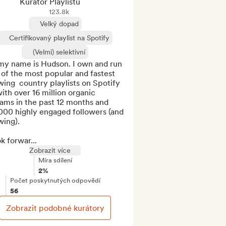
Kurátor Playlistu
123.8k
Velký dopad
Certifikovaný playlist na Spotify
(Velmi) selektivní
my name is Hudson. I own and run 
of the most popular and fastest 
ing  country playlists on Spotify 
th over 16 million organic 
ams in the past 12 months and 
000 highly engaged followers (and 
ing).

ok forwar...
Zobrazit více
Míra sdílení
2%
Počet poskytnutých odpovědí
56
Zobrazit podobné kurátory