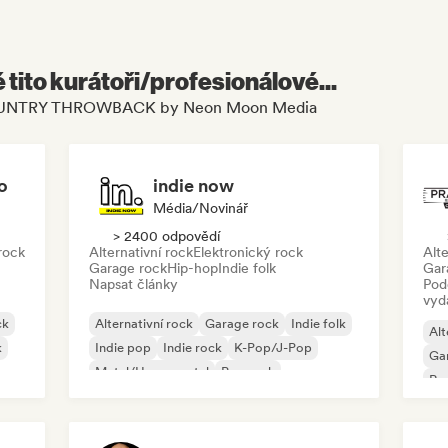
é tito kurátoři/profesionálové...
s COUNTRY THROWBACK by Neon Moon Media
o
indie now
Média/novinář
> 2400 odpovědí
rock
Alternativní rock
Elektronický rock
Alte
Garage rock
Hip-hop
Indie folk
Gar
Napsat články
Pod
vyd
ck
Alternativní rock
Garage rock
Indie folk
Alt
k
Indie pop
Indie rock
K-Pop/J-Pop
Ga
Metal/Heavy metal
Pop rock
Re