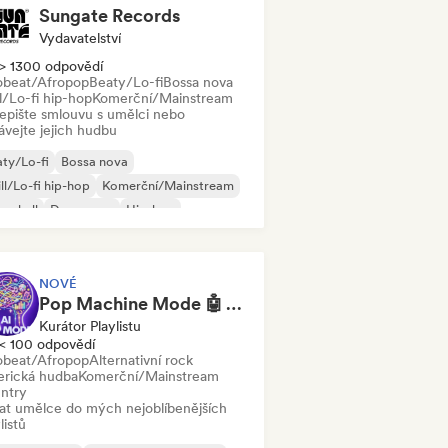
Sungate Records
Vydavatelství
> 1300 odpovědí
obeat/Afropop
Beaty/Lo-fi
Bossa nova
l/Lo-fi hip-hop
Komerční/Mainstream
epište smlouvu s umělci nebo
ávejte jejich hudbu
ty/Lo-fi
Bossa nova
ll/Lo-fi hip-hop
Komerční/Mainstream
cehall
Dance pop
Hip-hop
p-soul
NOVÉ
Pop Machine Mode 🤖 AI Music, Indie Pop & Dream Pop
Kurátor Playlistu
< 100 odpovědí
obeat/Afropop
Alternativní rock
rická hudba
Komerční/Mainstream
ntry
dat umělce do mých nejoblíbenějších
listů