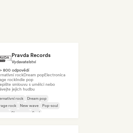
Pravda Records
Vydavatelství
> 800 odpovědí
rnativní rock
Dream pop
Electronica
age rock
Indie pop
epište smlouvu s umělci nebo
ávejte jejich hudbu
ernativní rock
Dream pop
rage rock
New wave
Pop-soul
ggae
Shoegaze
Soul