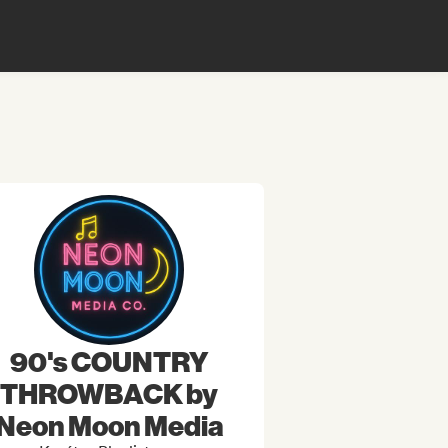
90's COUNTRY
THROWBACK by
Neon Moon Media