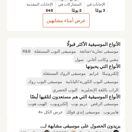
الإجابات في
المشاركات في
الإجابات المقدمة
3 يومًا
2 يومًا
545
عرض أمناء مشابهين
الأنواع الموسيقية الأكثر قبولًا
موسيقى تجارية/شائعة
موسيقى البوب المستقلة
R&B
مغني وكاتب أغاني
سول
الأنواع التي يحبونها
إلكترونيكا
غرايم
موسيقى الروك المستقلة
موسيقى البوب الكورية/اليابانية
موسيقى البوب روك
الراب باللغة الإنجليزية
البوب الحضري
الأنواع الموسيقية التي هم مستعدون لتلقيها أيضًا
موسيقى الرقص
دريم بوب
إلكتروبوب
الهيب هوب
هايبربوب
موسيقى إندي فولك
عرض الكل +4
يريدون الحصول على موسيقى مشابهة لـ...