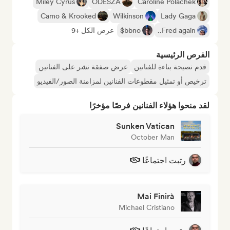
Miley Cyrus
ODESZA
Caroline Polachek
Camo & Krooked
Wilkinson
Lady Gaga
Fred again..
bbno$
عرض الكل +9
الفرص الرئيسية
قدم نصيحة بناءة للفنانين
عرض صفقة نشر على الفنانين
ترخيص أو تمثيل مقطوعات الفنانين لمزامنة الصور/الفيديو
لقد منحوا هؤلاء الفنانين فرصًا مؤخرًا
Sunken Vatican
October Man
رتبت اجتماعًا
Mai Finirà
Michael Cristiano