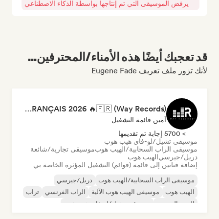
يرفض الموسيقى التي تم إنتاجها بواسطة الذكاء الاصطناعي
قد تعجبك أيضًا هذه الأمناء/المحترفين...
لأنك تزور ملف تعريف Eugene Fade
RAP FRANÇAIS 2026 🔥🇫🇷 (Way Records)
أمين قائمة التشغيل
> 5700 إجابة تم تقديمها
موسيقى تشيل/لو-فاي هيب هوب
موسيقى الراب السحابية/الهيب هوب
موسيقى تجارية/شائعة
دريل/جيرسي
الهيب هوب
إضافة فنانين إلى قائمة (قوائم) التشغيل المؤثرة الخاصة بي
موسيقى الراب السحابية/الهيب هوب
دريل/جيرسي
الهيب هوب
موسيقى الهيب هوب الآلية
الراب الفرنسي
تراب
البوب الحضري
موسيقى تشيل/لو-فاي هيب هوب