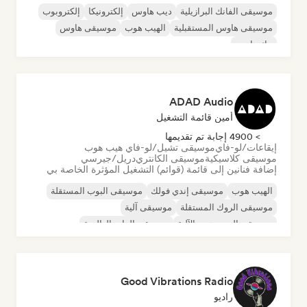
موسيقى الفانك البرازيلية
ديب هاوس
إلكترونيكا
إلكتروبوب
موسيقى هاوس المستقبلية
الهيب هوب
موسيقى هاوس
تيك هاوس
ADAD Audio
أمين قائمة التشغيل
> 4900 إجابة تم تقديمها
إيقاعات/لو-فاي
موسيقى تشيل/لو-فاي هيب هوب
موسيقى كلاسيكية
موسيقى الكانتري
دريل/جيرسي
إضافة فنانين إلى قائمة (قوائم) التشغيل المؤثرة الخاصة بي
الهيب هوب
موسيقى إندي فولك
موسيقى البوب المستقلة
موسيقى الروك المستقلة
موسيقى آلية
موسيقى الهيب هوب الآلية
موسيقى الراب العالمية
الراب باللغة الإنجليزية
Good Vibrations Radio
راديو