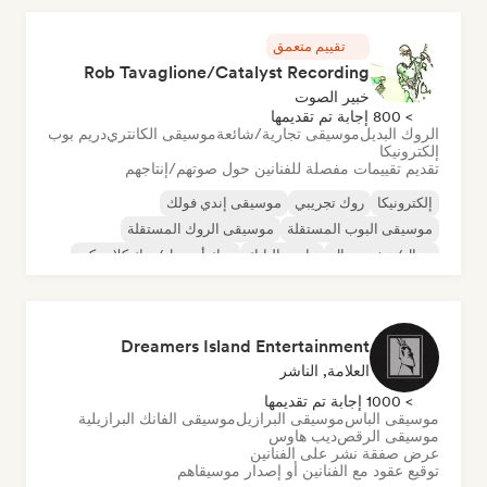
تقييم متعمق
Rob Tavaglione/Catalyst Recording
خبير الصوت
> 800 إجابة تم تقديمها
الروك البديل
موسيقى تجارية/شائعة
موسيقى الكانتري
دريم بوب
إلكترونيكا
تقديم تقييمات مفصلة للفنانين حول صوتهم/إنتاجهم
إلكترونيكا
روك تجريبي
موسيقى إندي فولك
موسيقى البوب المستقلة
موسيقى الروك المستقلة
ميتال/هيفي ميتال
ما بعد البانك
روك أند رول/روك كلاسيكي
Dreamers Island Entertainment
العلامة, الناشر
> 1000 إجابة تم تقديمها
موسيقى الباس
موسيقى البرازيل
موسيقى الفانك البرازيلية
موسيقى الرقص
ديب هاوس
عرض صفقة نشر على الفنانين
توقيع عقود مع الفنانين أو إصدار موسيقاهم