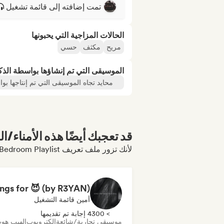
تمت إضافته إلى قائمة تشغيل
الحالات المزاجية التي يحبونها
مريح
مكثف
حسي
الموسيقى التي تم إنشاؤها بواسطة الذ
محايد تجاه الموسيقى التي تم إنتاجها بو
قد تعجبك أيضًا هذه الأمناء/ال
لأنك تزور ملف تعريف Hot Sex Songs 😈🍑🔥 Bedroom Playlist
أمين قائمة التشغيل
> 4300 إجابة تم تقديمها
موسيقى تجارية/شائعة
إلكتروبوب
الهيب هو