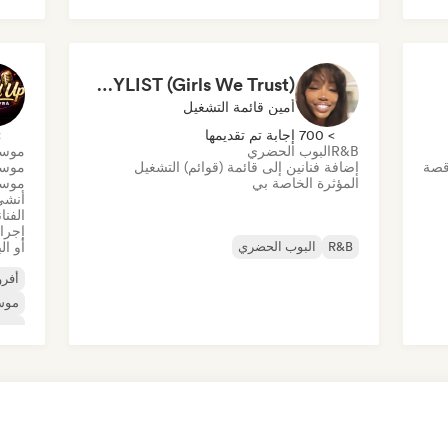
الهيب هوب
هايبربوب
موسيقى البوب المستقلة
موسيقى البوب الإلكترونية
RNB PLAYLIST (Girls We Trust)
أمين قائمة التشغيل
> 700 إجابة تم تقديمها
> 0
R&B
البوب الحضري
موسي
قصة
إضافة فنانين إلى قائمة (قوائم) التشغيل
موسي
المؤثرة الخاصة بي
موسي
أنشئ
الفنا
إجراء
R&B
البوب الحضري
أو ا
أفرو
موس
موس
موسي
موسي
اله