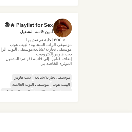
سول
البوب الحضري
أفروبيت/أفروبوب
Playlist for Sex 🔥🔞
أمين قائمة التشغيل
> 600 إجابة تم تقديمها
موسيقى الراب السحابية/الهيب هوب
موسيقى تجارية/شائعة
موسيقى البوب الرا
ديب هاوس
إلكتروبوب
إضافة فنانين إلى قائمة (قوائم) التشغيل
المؤثرة الخاصة بي
موسيقى تجارية/شائعة
ديب هاوس
الهيب هوب
موسيقى البوب العالمية
موسيقى البوب اللاتينية
البوب السيكديليك
R&B
شوجيز