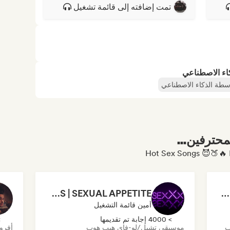
تمت إضافته إلى قائمة تشغيل
كاء الاصطناعي
اسطة الذكاء الاصطناعي
محترفين...
THE SEXXX PLAYLIST🔞: HOTTEST BEDROOM SONGS | SEXUAL APPETITE 👅💦
Sensual songs for 😈 (by R3YAN)
أمين قائمة التشغيل
> 4000 إجابة تم تقديمها
> 0
ب
موسيقى تشيل/لو-فاي هيب هوب
أفرو