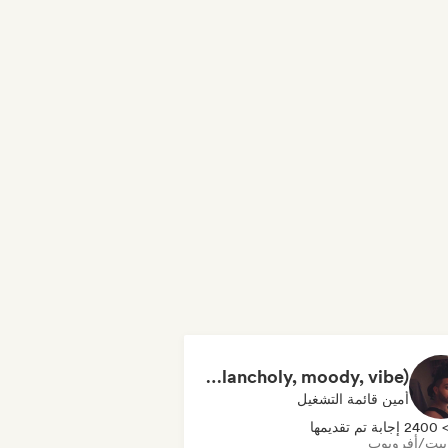
The Weeknd Hottest Vibes🥵🔥(pop, rock, rnb, hiphop, sexy, dark, sad, chill, melancholy, moody, vibe)
أمين قائمة التشغيل
240 إجابة تم تقديمها
بيت/أفروبوب