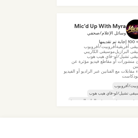
Mic'd Up With Myra
وسائل الإعلام/صحفي
10 إجابة تم تقديمها
قى أفريقية
أفروبيت/أفروبوب
قى البرازيل
موسيقى الكاريبي
قى تشيل/لو-فاي هيب هوب
 منشورات أو مقاطع فيديو مؤثرة عن
نين
 مقابلات مع الفنانين عبر الراديو أو الفيديو
لبودكاست
بيت/أفروبوب
يقى تشيل/لو-فاي هيب هوب
يقى مسيحية
موسيقى الراب المسيحية
قى تجارية/شائعة
قى البوب الراقصة
موسيقى الفانك
يب هوب