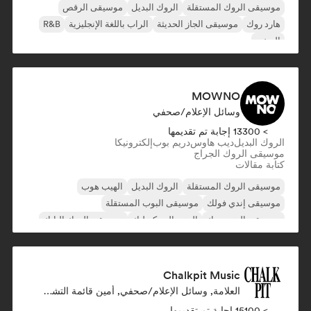
موسيقى الروك المستقلة
الروك البديل
موسيقى الرقص
هارد روك
موسيقى الجاز الحديثة
الراب باللغة الإنجليزية
R&B
الريغي
MOWNO
وسائل الإعلام/صحفي
> 13300 إجابة تم تقديمها
الروك البديل
ديب هاوس
دريم بوب
إلكترونيكا
موسيقى الروك الجراج
كتابة مقالات
موسيقى الروك المستقلة
الروك البديل
الهيب هوب
موسيقى إندي فولك
موسيقى البوب المستقلة
موسيقى البوب روك
البوب السيكديليك
موسيقى الروك البانك
Chalkpit Music
العلامة, وسائل الإعلام/صحفي, أمين قائمة التشغيل
> 15100 إجابة تم تقديمها