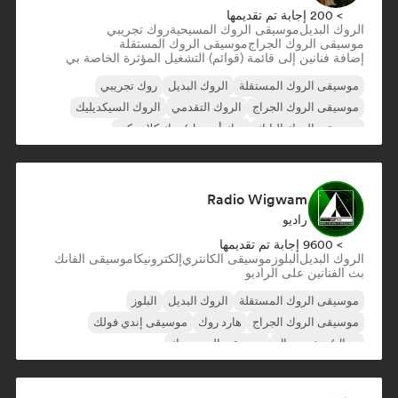
> 200 إجابة تم تقديمها
الروك البديل
موسيقى الروك المسيحية
روك تجريبي
موسيقى الروك الجراج
موسيقى الروك المستقلة
إضافة فنانين إلى قائمة (قوائم) التشغيل المؤثرة الخاصة بي
موسيقى الروك المستقلة
الروك البديل
روك تجريبي
موسيقى الروك الجراج
الروك التقدمي
الروك السيكديليك
موسيقى الروك البانك
روك أند رول/روك كلاسيكي
Radio Wigwam
راديو
> 9600 إجابة تم تقديمها
الروك البديل
البلوز
موسيقى الكانتري
إلكترونيكا
موسيقى الفانك
بث الفنانين على الراديو
موسيقى الروك المستقلة
الروك البديل
البلوز
موسيقى الروك الجراج
هارد روك
موسيقى إندي فولك
ميتال/هيفي ميتال
موسيقى البوب روك