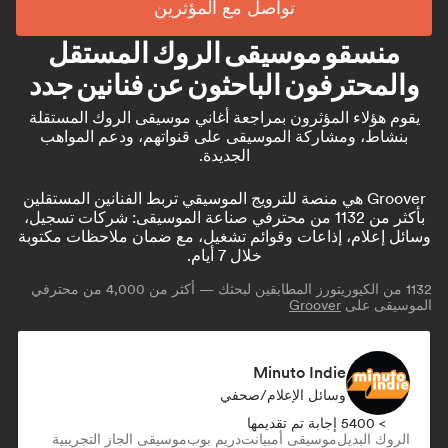
تواصل مع المؤثرين
منسقو موسيقى الروك المستقل
والمحترفون الباحثون عن فنانين جدد
يقوم هؤلاء المؤثرون بمراجعة أغاني موسيقى الروك المستقلة
بنشاط، ومشاركة الموسيقى على قنواتهم، ودعم المواهب
الجديدة.
Groover هي منصة للترويج الموسيقي تربط الفنانين المستقلين
بأكثر من 1132 من محترفي صناعة الموسيقى: شركات تسجيل،
وسائل إعلام، إذاعات وقوائم تشغيل، مع ضمان ملاحظات مكتوبة
خلال 7 أيام.
1132
من الكيوريتورز المطابقين لبحثك — أكثر من 4,000 من محترفي
الموسيقى على
Groover
Minuto Indie
وسائل الإعلام/صحفي
> 5400 إجابة تم تقديمها
الروك البديل
موسيقى أمبيانت
دريم بوب
موسيقى الجاز التجريبية