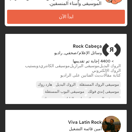
الموسيقى وأمناء المنسقين.
ابدأ الآن
Rock Cabeça
وسائل الإعلام/صحفي, راديو
> 4400 إجابة تم تقديمها
الروك البديل
موسيقى البرازيل
موسيقى الكانتري
دوبستيب
الروك الإلكتروني
كتابة مقالات
بث الفنانين على الراديو
موسيقى الروك المستقلة
الروك البديل
هارد روك
موسيقى إندي فولك
موسيقى البوب المستقلة
موسيقى البوب روك
ما بعد البانك
بوست روك
Viva Latin Rock
أمين قائمة التشغيل