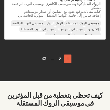
الروك البديل
كولدويف
موسيقى الكانتري
موسيقى البوب الراقصة
ديسكو
كتابة مقالات
توقيع عقود مع الفنانين أو إصدار موسيقاهم
إضافة فنانين إلى قائمة (قوائم) التشغيل المؤثرة الخاصة بي
موسيقى الروك المستقلة
الروك البديل
موسيقى البوب الراقصة
إلكتروبوب
موسيقى إندي فولك
موسيقى البوب المستقلة
موسيقى البوب روك
البوب السيكديليك
63
...
2
1
كيف تحظى بتغطية من قبل المؤثرين
في موسيقى الروك المستقلة