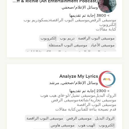
Half Hour with Jeff & Richie (An Entertainment Podcast)
وسائل الإعلام/صحفي
> 3800 إجابة تم تقديمها
موسيقى الرقص
موسيقى البوب الراقصة
ديسكو
دريم بوب
إلكتروبوب
كتابة مقالات
موسيقى البوب الراقصة
دريم بوب
إلكتروبوب
موسيقى الأعياد
موسيقى البوب المستقلة
موسيقى البوب العالمية
موسيقى البوب الكورية/اليابانية
موسيقى البوب روك
Analyze My Lyrics
وسائل الإعلام/صحفي, مرشد
> 2300 إجابة تم تقديمها
الروك البديل
موسيقى تشيل/لو-فاي هيب هوب
موسيقى تجارية/شائعة
موسيقى الرقص
موسيقى البوب الراقصة
قدم نصيحة بناءة للفنانين
كتابة مقالات
الروك البديل
موسيقى الرقص
موسيقى البوب الراقصة
إلكتروبوب
الهيب هوب
موسيقى هاوس