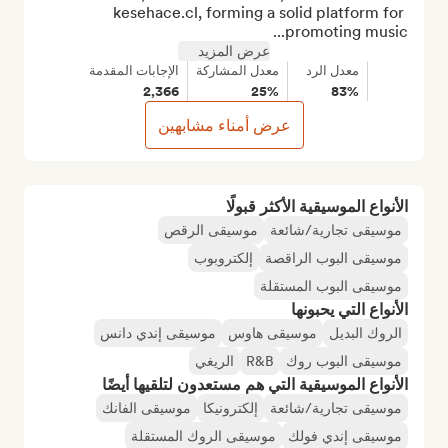
kesehace.cl, forming a solid platform for 
promoting music...
عرض المزيد
معدل الرد
معدل المشاركة
الإجابات المقدمة
2,366
25%
83%
عرض أمناء مشابهين
الأنواع الموسيقية الأكثر قبولًا
موسيقى تجارية/شائعة
موسيقى الرقص
موسيقى البوب الراقصة
إلكتروبوب
موسيقى البوب المستقلة
الأنواع التي يحبونها
الروك البديل
موسيقى هاوس
موسيقى إندي دانس
موسيقى البوب روك
R&B
الريغي
الأنواع الموسيقية التي هم مستعدون لتلقيها أيضًا
موسيقى تجارية/شائعة
إلكترونيكا
موسيقى الفانك
موسيقى إندي فولك
موسيقى الروك المستقلة