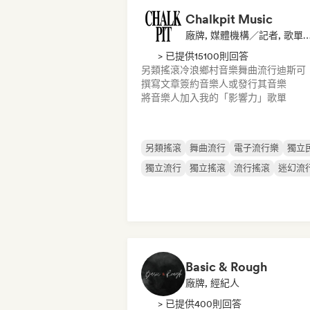
Chalkpit Music
廠牌, 媒體機構／記者, 歌單
> 已提供15100則回答
另類搖滾
冷浪
鄉村音樂
舞曲流行
迪斯可
撰寫文章
簽約音樂人或發行其音樂
將音樂人加入我的「影響力」歌單
另類搖滾
舞曲流行
電子流行樂
獨立
獨立流行
獨立搖滾
流行搖滾
迷幻流
Basic & Rough
廠牌, 經紀人
> 已提供400則回答