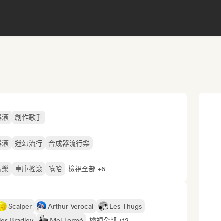
搖滾
創作歌手
搖滾
迷幻流行
合成器流行樂
音樂
車庫搖滾
嘻哈
檢視全部 +6
Scalper
Arthur Verocai
Les Thugs
les Bradley
Mel Tormé
檢視全部 +12