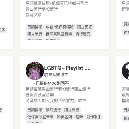
另類搖滾
放鬆/低保真嘻哈
鄉村音樂
另
舞曲流行
夢幻流行
撰
撰寫文章
另
另類搖滾
放鬆/低保真嘻哈
獨立民謠
民謠
獨
獨立流行
低保真臥室音樂
流行龐克
節奏藍調
創作歌手
d
LGBTQ+ Playlist 🏳️‍🌈
歌單音樂博主
> 已提供1400則回答
另類搖滾
舞曲流行
夢幻流行
獨立流行
非
低保真臥室音樂
放
將音樂人加入我的「影響力」歌單
撰
行
另類搖滾
夢幻流行
獨立流行
另
低保真臥室音樂
節奏藍調
瞪鞋
創作歌手
獨
舞曲流行