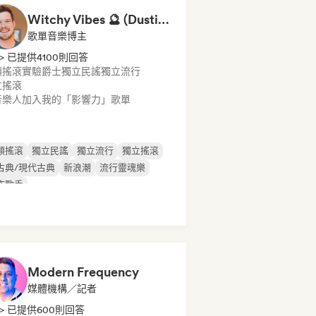
Witchy Vibes 🔮 (Dustin DuBois)
歌單音樂博主
> 已提供4100則回答
類搖滾
實驗爵士
獨立民謠
獨立流行
立搖滾
音樂人加入我的「影響力」歌單
類搖滾
獨立民謠
獨立流行
獨立搖滾
古典/現代古典
新浪潮
流行靈魂樂
作歌手
Modern Frequency
媒體機構／記者
> 已提供600則回答