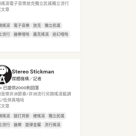
類搖滾
電子音樂
放克
獨立民謠
獨立流行
寫文章
類搖滾
電子音樂
放克
獨立民謠
立流行
器樂嘻哈
龐克搖滾
迷幻嘻哈
Stereo Stickman
媒體機構／記者
> 已提供2000則回答
洲音樂
非洲節奏/非洲流行
另類搖滾
藍調
鬆/低保真嘻哈
寫文章
類搖滾
鼓打貝斯
硬搖滾
獨立民謠
立流行
器樂
旋律金屬
流行搖滾