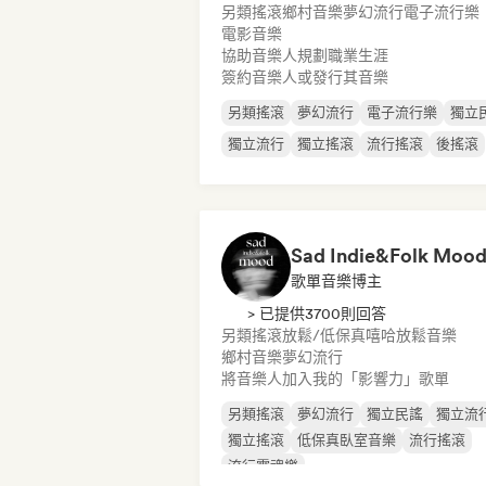
另類搖滾
鄉村音樂
夢幻流行
電子流行樂
電影音樂
協助音樂人規劃職業生涯
簽約音樂人或發行其音樂
另類搖滾
夢幻流行
電子流行樂
獨立
獨立流行
獨立搖滾
流行搖滾
後搖滾
Sad Indie&Folk Moo
歌單音樂博主
> 已提供3700則回答
另類搖滾
放鬆/低保真嘻哈
放鬆音樂
鄉村音樂
夢幻流行
將音樂人加入我的「影響力」歌單
另類搖滾
夢幻流行
獨立民謠
獨立流
獨立搖滾
低保真臥室音樂
流行搖滾
流行靈魂樂