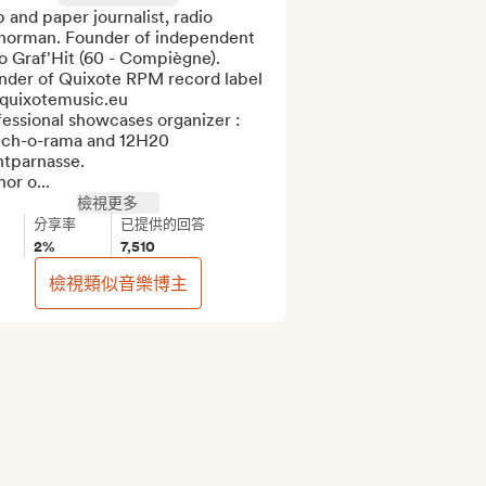
and paper journalist, radio 
horman. Founder of independent 
o Graf'Hit (60 - Compiègne).

nder of Quixote RPM record label 
 quixotemusic.eu

essional showcases organizer :  
nch-o-rama and 12H20 
tparnasse.

or o...
檢視更多
分享率
已提供的回答
2%
7,510
檢視類似音樂博主