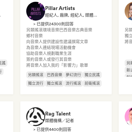
Pillar Artists
音樂博主
經紀人, 廠牌, 經紀人, 媒體機構／記者, 導師, 歌單音樂博主
> 已提供24300則回答
另類搖滾
環境音樂
巴西音樂
古典音樂
另
鄉村音樂
獨
向音樂人提供建設性建議
撰寫文章
將
為音樂人連結現場活動機會
協助音樂人規劃職業生涯
簽約音樂人或發行其音樂
民謠
另
將音樂人加入我的「影響力」歌單
新
行
另類搖滾
巴西音樂
夢幻流行
獨立民謠
創
獨立流行
獨立搖滾
流行搖滾
前衛搖滾
Rag Talent
媒體機構／記者
> 已提供4400則回答