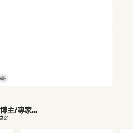
輯版
主/專家...
人檔案