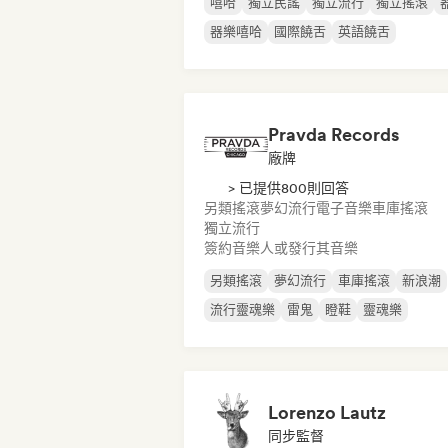
嘻哈
獨立民謠
獨立流行
獨立搖滾
器樂嘻哈
國際饒舌
英語饒舌
Pravda Records
廠牌
> 已提供800則回答
另類搖滾
夢幻流行
電子音樂
車庫搖滾
獨立流行
簽約音樂人或發行其音樂
另類搖滾
夢幻流行
車庫搖滾
新浪潮
流行靈魂樂
雷鬼
瞪鞋
靈魂樂
Lorenzo Lautz
同步監督