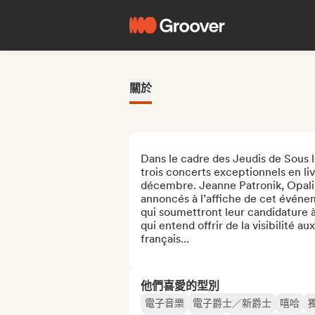
關於
Dans le cadre des Jeudis de Sous l
trois concerts exceptionnels en liv
décembre. Jeanne Patronik, Opaline
annoncés à l’affiche de cet événem
qui soumettront leur candidature à
qui entend offrir de la visibilité a
français...
他們喜愛的型別
電子音樂
電子爵士／新爵士
嘻哈