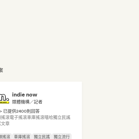
檔案
indie now
媒體機構／記者
> 已提供2400則回答
類搖滾
電子搖滾
車庫搖滾
嘻哈
獨立民謠
寫文章
類搖滾
車庫搖滾
獨立民謠
獨立流行