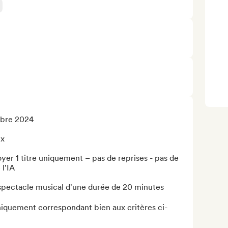
mbre 2024

x

oyer 1 titre uniquement – pas de reprises - pas de 
'IA

spectacle musical d'une durée de 20 minutes

iquement correspondant bien aux critères ci-