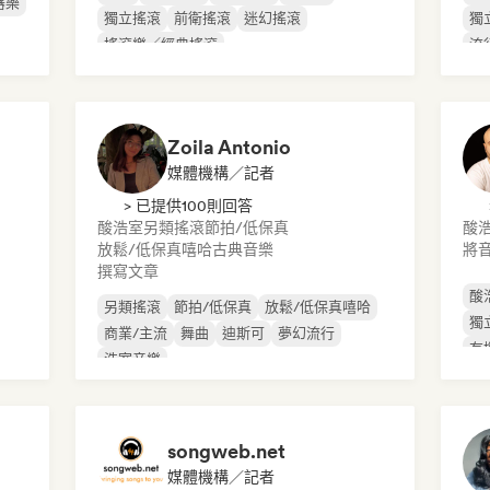
器樂
獨立搖滾
前衛搖滾
迷幻搖滾
獨
搖滾樂／經典搖滾
流
Zoila Antonio
媒體機構／記者
> 已提供100則回答
酸浩室
另類搖滾
節拍/低保真
酸
放鬆/低保真嘻哈
古典音樂
將
撰寫文章
酸
另類搖滾
節拍/低保真
放鬆/低保真嘻哈
獨
商業/主流
舞曲
迪斯可
夢幻流行
有
浩室音樂
songweb.net
媒體機構／記者